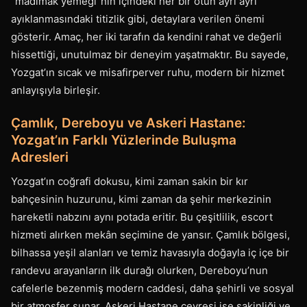
“madımak yemeği”nin içindeki her bir otun ayrı ayrı
ayıklanmasındaki titizlik gibi, detaylara verilen önemi
gösterir. Amaç, her iki tarafın da kendini rahat ve değerli
hissettiği, unutulmaz bir deneyim yaşatmaktır. Bu sayede,
Yozgat’ın sıcak ve misafirperver ruhu, modern bir hizmet
anlayışıyla birleşir.
Çamlık, Dereboyu ve Askeri Hastane:
Yozgat’ın Farklı Yüzlerinde Buluşma
Adresleri
Yozgat’ın coğrafi dokusu, kimi zaman sakin bir kır
bahçesinin huzurunu, kimi zaman da şehir merkezinin
hareketli nabzını aynı potada eritir. Bu çeşitlilik, escort
hizmeti alırken mekân seçimine de yansır. Çamlık bölgesi,
bilhassa yeşil alanları ve temiz havasıyla doğayla iç içe bir
randevu arayanların ilk durağı olurken, Dereboyu’nun
cafelerle bezenmiş modern caddesi, daha şehirli ve sosyal
bir atmosfer sunar. Askeri Hastane çevresi ise sakinliği ve