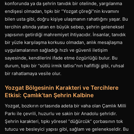
konforunda ya da şehrin tanıdık bir otelinde, yargılanma
endişesi olmadan, tıpkı bir “Yozgat çöreği”nin kıvamını
bilen usta gibi, doğru kişiye ulaşmanın rahatlığını yaşar. Bu
tercihin altında yatan en büyük sebep, şehrin geleneksel
yapısının getirdiği mahremiyet ihtiyacıdır. İnsanlar, tanıdık
bir yüzle karşılaşma korkusu olmadan, anlık mesajlaşma
uygulamalarının sağladığı hızlı ve güvenli iletişim
sayesinde, kendilerini ifade etme özgürlüğü bulur. Bu
durum, tıpkı bir “sütlü irmik tatlısı”nın hafifliği gibi, ruhsal
bir rahatlamaya vesile olur.
Yozgat Bölgesinin Karakteri ve Tercihlere
Etkisi: Çamlık’tan Şehrin Kalbine
Yozgat, bozkırın ortasında adeta bir vaha olan Çamlık Milli
Parkı ile çevrili, huzurlu ve sakin bir Anadolu şehridir.
Şehrin karakteri, tıpkı yöresel “düğürcük” çorbasının tok
tutucu ve besleyici yapısı gibi, sağlam ve gelenekseldir. Bu