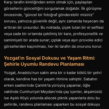
Karşı tarafın kimliğinden emin olmak için, paylaşılan
görsellerin güncelliğini sorgulamak doğaldır. İlk görüşme
öncesinde, “güncel bir fotoğraf gönderebilir misiniz”
sorusu, yalnızca güvenlik değil, aynı zamanda heyecanı da
arttıran bir unsurdur. Bu noktada, çiçek tutan bir el selfiesi
veya sade bir ortamda çekilmiş bir kare, profesyonellik ve
samimiyeti bir arada sunar; çıplak veya aşırı provoke edici
görsellerden kaçınılması, her iki tarafın da onurunu korur.
Yozgat’ın Sosyal Dokusu ve Yaşam Ritmi:
Şehirle Uyumlu Randevu Planlaması
Yozgat, Anadolu’nun sakin ama bir o kadar köklü bir şehri
olarak, kendine has bir yaşam ritmine sahiptir. Sabahın
erken saatlerinde Çamlık’ta yürüyüş yapanlar, öğle
vaktinde Cumhuriyet Meydanı’nda çay içenler, akşamüstü
ise Aşıklı Köyü yolunda ailecek piknik yapanlarla dolu bu
şehirde, randevu planlaması yaparken bu sosyal dokuyu