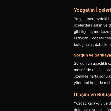
Yozgat'ın İlçel
Yozgat merkezdeki har
ilçelerdeki sakin ve 
gibi ilçeler, merkeze
Erdoğan Caddesi çevre
buluşmalar, daha kont
Sorgun ve Sarıkaya
Sorgun'un ağaçlıklı c
mesafede olması, hızlı
özellikle hafta sonu 
yönetimi hem de mahr
Ulaşım ve Buluşm
Yozgat, karayolu ve d
dolmuşlar ve taksi öne