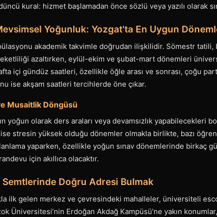
rdüncü kural: hizmet başlamadan önce sözlü veya yazılı olarak sın
evsimsel Yoğunluk: Yozgat'ta En Uygun Döneml
ülasyonu akademik takvimle doğrudan ilişkilidir. Sömestr tatili,
eketliliği azaltırken, eylül-ekim ve şubat-mart dönemleri ünive
afta içi gündüz saatleri, özellikle öğle arası ve sonrası, çoğu pa
nu ise akşam saatleri tercihlerde öne çıkar.
e Musaitlik Döngüsü
rın yoğun olarak ders araları veya devamsızlık yapabilecekleri bo
ı ise stresin yüksek olduğu dönemler olmakla birlikte, bazı öğrenc
 Planlama yaparken, özellikle yoğun sınav dönemlerinde birkaç g
randevu için akıllıca olacaktır.
 Semtlerinde Doğru Adresi Bulmak
a ilk gelen merkez ve çevresindeki mahalleler, üniversiteli esc
Bozok Üniversitesi’nin Erdoğan Akdağ Kampüsü’ne yakın konumlar,