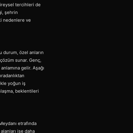
ireysel tercihleri de
i, şehrin
aki nedenlere ve
Bu durum, özel anların
ir çözüm sunar. Genç,
 anlamına gelir. Aşağı
ıradanlıktan
ikle yoğun iş
nlaşma, beklentileri
 Meydanı etrafında
 alanları ise daha