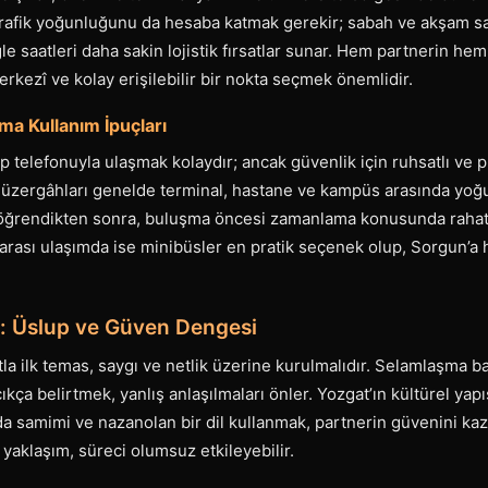
rafik yoğunluğunu da hesaba katmak gerekir; sabah ve akşam s
e saatleri daha sakin lojistik fırsatlar sunar. Hem partnerin h
kezî ve kolay erişilebilir bir nokta seçmek önemlidir.
ma Kullanım İpuçları
p telefonuyla ulaşmak kolaydır; ancak güvenlik için ruhsatlı ve pla
güzergâhları genelde terminal, hastane ve kampüs arasında yoğu
 öğrendikten sonra, buluşma öncesi zamanlama konusunda rahat
er arası ulaşımda ise minibüsler en pratik seçenek olup, Sorgun’a 
bı: Üslup ve Güven Dengesi
tla ilk temas, saygı ve netlik üzerine kurulmalıdır. Selamlaşma ba
ıkça belirtmek, yanlış anlaşılmaları önler. Yozgat’ın kültürel ya
da samimi ve nazanolan bir dil kullanmak, partnerin güvenini kaz
 yaklaşım, süreci olumsuz etkileyebilir.