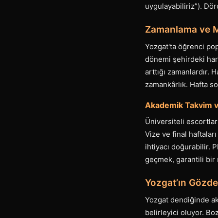
uygulayabiliriz”). Dö
Zamanlama ve M
Yozgat'ta öğrenci pop
dönemi şehirdeki har
arttığı zamanlardır. H
zamankârlık. Hafta so
Akademik Takvim v
Üniversiteli escortla
Vize ve final haftalar
ihtiyacı doğurabilir.
geçmek, garantili bir 
Yozgat’ın Gözde
Yozgat dendiğinde akl
belirleyici oluyor. 