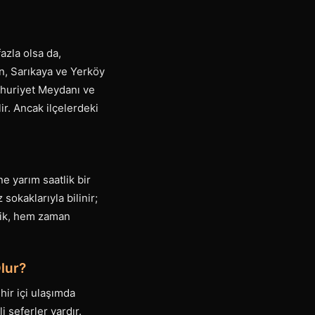
azla olsa da,
n, Sarıkaya ve Yerköy
umhuriyet Meydanı ve
r. Ancak ilçelerdeki
e yarım saatlik bir
sokaklarıyla bilinir;
nlik, hem zaman
Olur?
hir içi ulaşımda
i seferler vardır.