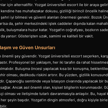
lar için alternatiftir. Yozgat üniversiteli escort ile bir araya ge
kendine has muhafazakar dokusu, gizliliği birincil öncelik haline
n şehri iyi bilmesi ve güvenli alanları önermesi gerekir. Bozok Ün
artsa da, şehir merkezindeki işlek caddeler dışında kalan mahalle
lik, buluşmalara huzur katar. Yozgat'ın coğrafyası, bozkırın sade 
 da yansır: Gösterişten uzak, samimi ve kaliteli bir vakit.
laşım ve Güven Unsurları
n önemli şey güvendir. Yozgat üniversiteli escort seçerken, karşı
astır. Profesyonel bir yaklaşım, her iki tarafın da rahat hissetmes
 olmalıdır. Buluşma öncesi yapılacak kısa bir konuşma, beklentileri
ehir olması, dedikodu riskini artırır. Bu yüzden, gizlilik konusu
lidir. Çapanoğlu semtinde veya İstasyon civarında yapılacak bir 
sağlar. Ancak asıl önemli olan, kişisel bilgilerin korunmasıdır. Güv
çi olması ve iletişimde tutarlı davranmasıyla anlaşılır. Bu, hayal k
, her şeyin başıdır. Yozgat'ın dingin atmosferi, doğru kişiyle bir
ilir.