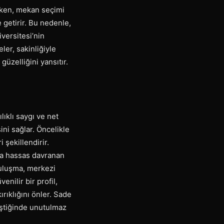
lirken, mekan seçimi
 getirir. Bu nedenle,
iversitesi’nin
ler, sakinliğiyle
güzelliğini yansıtır.
lıklı saygı ve net
ini sağlar. Öncelikle
 şekillendirir.
nda hassas davranan
buluşma, merkezi
enilir bir profil,
ırıklığını önler. Sade
leştiğinde unutulmaz