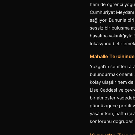
hem de öğrenci yoğun
Cumhuriyet Meydanı ç
sağlıyor. Bununla birl
sessiz bir buluşma at
hayatına yakınlığıyla 
lokasyonu belirlemek,
Mahalle Tercihinde
Yozgat’ın semtleri a
bulundurmak önemli. 
kolay ulaşılır hem de
Lise Caddesi ve çevre
bir atmosfer vadedebi
gündüz/gece profili v
yaşanırken, hafta içi 
konforunu doğrudan e