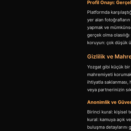
Profil Onayı: Gerçe
Platformda karşılaştı
yer alan fotoğrafların
yapmak ve mümkünse re
gerçek olma olasılığı
koruyun: çok düşük üc
Gizlilik ve Mahr
Yozgat gibi küçük bir
mahremiyeti korumak i
ihtiyatla saklanması, 
veya partnerinizin sı
Anonimlik ve Güven
Birinci kural: kişise
kural: kamuya açık v
buluşma detaylarını g