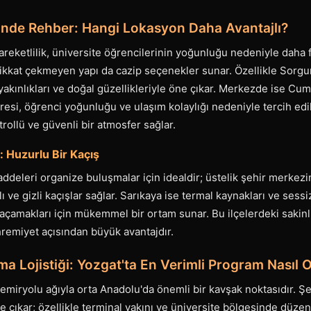
erinde Rehber: Hangi Lokasyon Daha Avantajlı?
eketlilik, üniversite öğrencilerinin yoğunluğu nedeniyle daha f
dikkat çekmeyen yapı da cazip seçenekler sunar. Özellikle Sorgu
 yakınlıkları ve doğal güzellikleriyle öne çıkar. Merkezde ise C
si, öğrenci yoğunluğu ve ulaşım kolaylığı nedeniyle tercih edili
rollü ve güvenli bir atmosfer sağlar.
: Huzurlu Bir Kaçış
addeleri organize buluşmalar için idealdir; üstelik şehir merkezin
 ve gizli kaçışlar sağlar. Sarıkaya ise termal kaynakları ve sessiz 
kaçamakları için mükemmel bir ortam sunar. Bu ilçelerdeki saki
emiyet açısından büyük avantajdır.
a Lojistiği: Yozgat'ta En Verimli Program Nasıl 
emiryolu ağıyla orta Anadolu'da önemli bir kavşak noktasıdır. Şe
 çıkar; özellikle terminal yakını ve üniversite bölgesinde düzenl