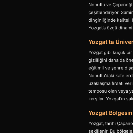
Nohutlu ve Çapanoğlu g
çeşitlendiriyor. Samim
dinginliğinde kalitel
Yozgat’a özgü dinamik
Yozgat'ta Üniver
Yozgat gibi küçük bir 
gizliliğini daha da ö
eğitimli ve şehre dış
Nohutlu’daki kafelerd
uzaklaşma fırsatı ver
temposu olan veya yal
karşılar. Yozgat'ın sa
Yozgat Bölgesini
Yozgat, tarihi Çapano
şekillenir. Bu bölgele