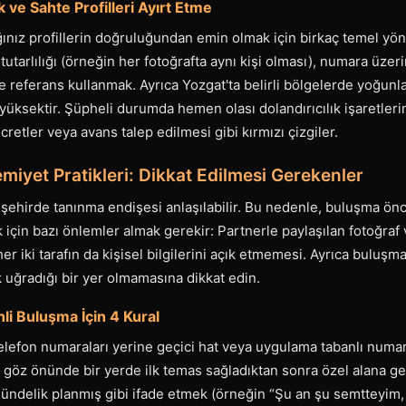
k ve Sahte Profilleri Ayırt Etme
ğınız profillerin doğruluğundan emin olmak için birkaç temel yön
 tutarlılığı (örneğin her fotoğrafta aynı kişi olması), numara üzer
ferans kullanmak. Ayrıca Yozgat'ta belirli bölgelerde yoğunlaşa
 yüksektir. Şüpheli durumda hemen olası dolandırıcılık işaretleri
retler veya avans talep edilmesi gibi kırmızı çizgiler.
emiyet Pratikleri: Dikkat Edilmesi Gerekenler
 şehirde tanınma endişesi anlaşılabilir. Bu nedenle, buluşma ön
çin bazı önlemler almak gerekir: Partnerle paylaşılan fotoğraf 
her iki tarafın da kişisel bilgilerini açık etmemesi. Ayrıca buluş
k uğradığı bir yer olmamasına dikkat edin.
li Buluşma İçin 4 Kural
l telefon numaraları yerine geçici hat veya uygulama tabanlı numar
e göz önünde bir yerde ilk temas sağladıktan sonra özel alana g
ündelik planmış gibi ifade etmek (örneğin “Şu an şu semtteyim,