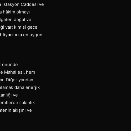
e İstasyon Caddesi ve
a hâkim olmayı
lgeler, doğal ve
ği var; kimisi gece
 ihtiyacınıza en uygun
öz önünde
pe Mahallesi, hem
lar. Diğer yandan,
anlamak daha enerjik
anlığı ve
emtlerde sakinlik
şmenin akışını ve