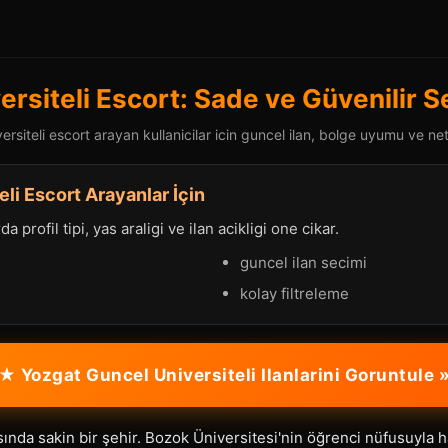
ersiteli Escort: Sade ve Güvenilir 
rsiteli escort arayan kullanicilar icin guncel ilan, bolge uyumu ve net 
eli Escort Arayanlar İçin
a profil tipi, yas araligi ve ilan acikligi one cikar.
guncel ilan secimi
kolay filtreleme
★ Yozgat Guncel Universiteli Ilanlarini Goruntule 
sında sakin bir şehir. Bozok Üniversitesi'nin öğrenci nüfusuyla