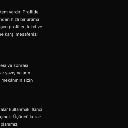
tem vardır. Profilde
inden hızlı bir arama
n profiller, lokal ve
ne karşı mesafenizi
cesi ve sonrası
ve yazışmaların
ma mekânının sizin
alar kullanmak. İkinci
eçmek. Üçüncü kural:
 planımızı