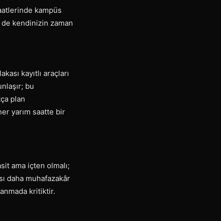
aatlerinde kampüs
em de kendinizin zaman
kası kayıtlı araçları
nlaşır; bu
ça plan
her yarım saatte bir
sit ama içten olmalı;
pısı daha muhafazakâr
anmada kritiktir.