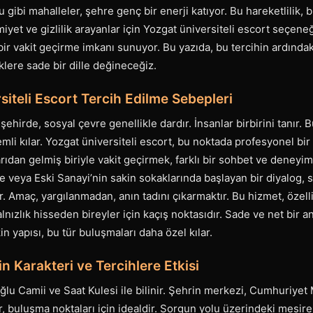
ibi mahalleler, şehre genç bir enerji katıyor. Bu hareketlilik, b
iyet ve gizlilik arayanlar için Yozgat üniversiteli escort seçeneğ
i bir vakit geçirme imkanı sunuyor. Bu yazıda, bu tercihin ardınd
lere sade bir dille değineceğiz.
siteli Escort Tercih Edilme Sebepleri
şehirde, sosyal çevre genellikle dardır. İnsanlar birbirini tanır. 
nemli kılar. Yozgat üniversiteli escort, bu noktada profesyonel b
arıdan gelmiş biriyle vakit geçirmek, farklı bir sohbet ve deneyim
e veya Eski Sanayi’nin sakin sokaklarında başlayan bir diyalog, s
ir. Amaç, yargılanmadan, anın tadını çıkarmaktır. Bu hizmet, özell
nızlık hisseden bireyler için kaçış noktasıdır. Sade ve net bir a
kin yapısı, bu tür buluşmaları daha özel kılar.
n Karakteri ve Tercihlere Etkisi
ğlu Camii ve Saat Kulesi ile bilinir. Şehrin merkezi, Cumhuriyet
r, buluşma noktaları için idealdir. Sorgun yolu üzerindeki mesire