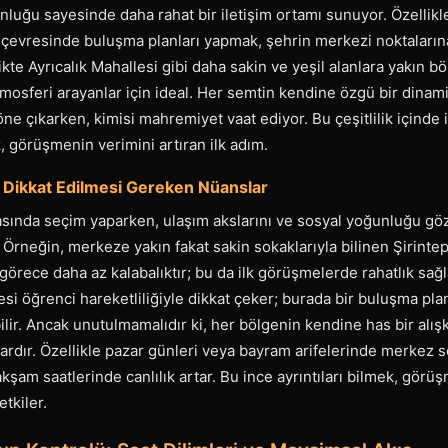
luğu sayesinde daha rahat bir iletişim ortamı sunuyor. Özellikl
evresinde buluşma planları yapmak, şehrin merkezi noktaların
ikte Ayrıcalık Mahallesi gibi daha sakin ve yeşil alanlara yakın bö
mosferi arayanlar için ideal. Her semtin kendine özgü bir dinami
öne çıkarken, kimisi mahremiyet vaat ediyor. Bu çeşitlilik içinde
 görüşmenin verimini artıran ilk adım.
 Dikkat Edilmesi Gereken Nüanslar
rasında seçim yaparken, ulaşım akslarını ve sosyal yoğunluğu g
Örneğin, merkeze yakın fakat sakin sokaklarıyla bilinen Şirinte
 görece daha az kalabalıktır; bu da ilk görüşmelerde rahatlık sağ
si öğrenci hareketliliğiyle dikkat çeker; burada bir buluşma pl
lir. Ancak unutulmamalıdır ki, her bölgenin kendine has bir alışk
ardır. Özellikle pazar günleri veya bayram arifelerinde merkez s
akşam saatlerinde canlılık artar. Bu ince ayrıntıları bilmek, görü
tkiler.