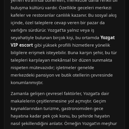
yerleri etrafında dönerken, merkezde daha renkli bir
buluşma kültürü vardır. Özellikle geceleri merkezi
kafeler ve restoranlar canlılık kazanır. Bu sosyal akış
içinde, özel taleplere cevap veren bir pazar da
varlığını sürdürür. Yozgat’ta yalnız veya iş
seyahatiyle bulunan birçok kişi, bu ortamda
Yozgat
VIP escort
gibi yüksek profilli hizmetlere yönelik
bilgilere erişmek isteyebilir. Buna karşın şehir, bu tür
talepleri karşılayan mekânsal bir düzen sunmakta
nispeten mütevazıdır; işletmeler genelde
merkezdeki pansiyon ve butik otellerin çevresinde
konumlanmıştır.
Zamanla gelişen çevresel faktörler, Yozgat’a dair
makalelerin çeşitlenmesine yol açmıştır. Geçim
kaynaklarından turizme, gastronomiden gece
hayatına kadar pek çok konu, bu şehirde hayatın
nasıl şekillendiğini anlatır. Örneğin Yozgat’ın meşhur