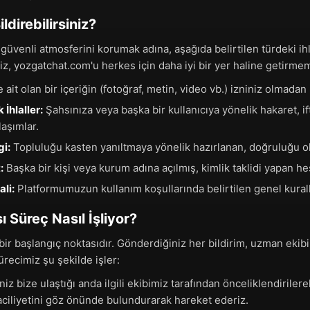
ldirebilirsiniz?
üvenli atmosferini korumak adına, aşağıda belirtilen türdeki ihla
niz, yozgatchat.com'u herkes için daha iyi bir yer haline getirmem
 ait olan bir içeriğin (fotoğraf, metin, video vb.) izniniz olmadan 
 İhlaller:
Şahsınıza veya başka bir kullanıcıya yönelik hakaret, if
laşımlar.
gi:
Topluluğu kasten yanıltmaya yönelik hazırlanan, doğruluğu ol
:
Başka bir kişi veya kurum adına açılmış, kimlik taklidi yapan he
ali:
Platformumuzun kullanım koşullarında belirtilen genel kuralla
ı Süreç Nasıl İşliyor?
 bir başlangıç noktasıdır. Gönderdiğiniz her bildirim, uzman ekibim
Sürecimiz şu şekilde işler:
niz bize ulaştığı anda ilgili ekibimiz tarafından önceliklendiriler
ciliyetini göz önünde bulundurarak hareket ederiz.