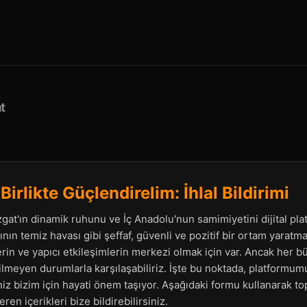
t
rlikte Güçlendirelim: İhlal Bildirimi
gat'ın dinamik ruhunu ve İç Anadolu'nun samimiyetini dijital pl
nın temiz havası gibi şeffaf, güvenli ve pozitif bir ortam yarat
rlerin ve yapıcı etkileşimlerin merkezi olmak için var. Ancak her
meyen durumlarla karşılaşabiliriz. İşte bu noktada, platformumuz
iz bizim için hayati önem taşıyor. Aşağıdaki formu kullanarak to
en içerikleri bize bildirebilirsiniz.