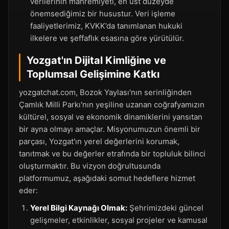
verilerinin mahremiyeti, en üst düzeyde
önemsediğimiz bir husustur. Veri işleme
faaliyetlerimiz, KVKK’da tanımlanan hukuki
ilkelere ve şeffaflık esasına göre yürütülür.
Yozgat'ın Dijital Kimliğine ve
Toplumsal Gelişimine Katkı
yozgatchat.com, Bozok Yaylası'nın serinliğinden
Çamlık Milli Parkı'nın yeşiline uzanan coğrafyamızın
kültürel, sosyal ve ekonomik dinamiklerini yansıtan
bir ayna olmayı amaçlar. Misyonumuzun önemli bir
parçası, Yozgat'ın yerel değerlerini korumak,
tanıtmak ve bu değerler etrafında bir topluluk bilinci
oluşturmaktır. Bu vizyon doğrultusunda
platformumuz, aşağıdaki somut hedeflere hizmet
eder:
Yerel Bilgi Kaynağı Olmak:
Şehrimizdeki güncel
gelişmeler, etkinlikler, sosyal projeler ve kamusal