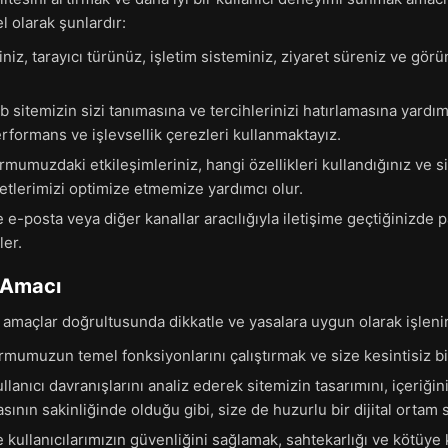
l olarak şunlardır:
niz, tarayıcı türünüz, işletim sisteminiz, ziyaret süreniz ve görün
 sitemizin sizi tanımasına ve tercihlerinizi hatırlamasına yardı
erformans ve işlevsellik çerezleri kullanmaktayız.
rmumuzdaki etkileşimleriniz, hangi özellikleri kullandığınız ve si
zmetlerimizi optimize etmemize yardımcı olur.
 e-posta veya diğer kanallar aracılığıyla iletişime geçtiğinizde p
ler.
m Amacı
 amaçlar doğrultusunda dikkatle ve yasalara uygun olarak işlenir
rmumuzun temel fonksiyonlarını çalıştırmak ve size kesintisiz b
llanıcı davranışlarını analiz ederek sitemizin tasarımını, içeriğini
sının sakinliğinde olduğu gibi, size de huzurlu bir dijital ortam
kullanıcılarımızın güvenliğini sağlamak, sahtekarlığı ve kötüye