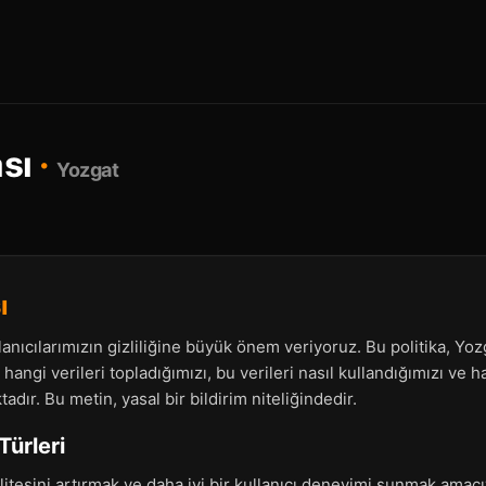
ası
·
Yozgat
ı
anıcılarımızın gizliliğine büyük önem veriyoruz. Bu politika, Yozga
angi verileri topladığımızı, bu verileri nasıl kullandığımızı ve 
tadır. Bu metin, yasal bir bildirim niteliğindedir.
Türleri
esini artırmak ve daha iyi bir kullanıcı deneyimi sunmak amacıyl