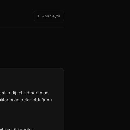
← Ana Sayfa
t'ın dijital rehberi olan
haklarınızın neler olduğunu
a çeşitli veriler