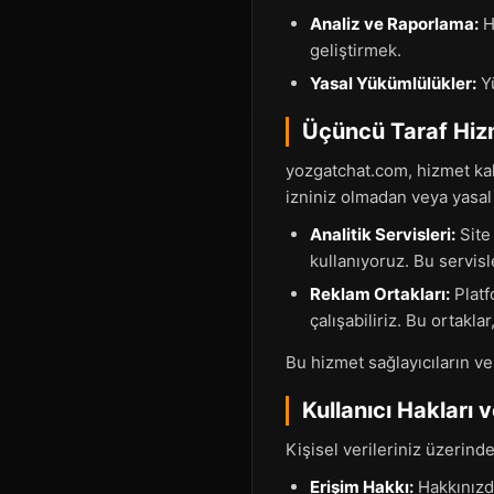
Analiz ve Raporlama:
Hi
geliştirmek.
Yasal Yükümlülükler:
Yü
Üçüncü Taraf Hizm
yozgatchat.com, hizmet kalit
izniniz olmadan veya yasal 
Analitik Servisleri:
Site 
kullanıyoruz. Bu servisle
Reklam Ortakları:
Platf
çalışabiliriz. Bu ortaklar
Bu hizmet sağlayıcıların veri
Kullanıcı Hakları 
Kişisel verileriniz üzerind
Erişim Hakkı:
Hakkınızda