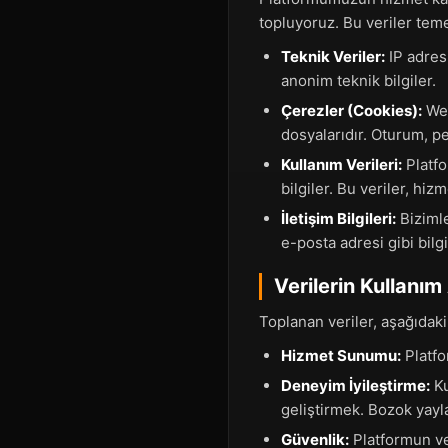
topluyoruz. Bu veriler teme
Teknik Veriler:
IP adresi
anonim teknik bilgiler.
Çerezler (Cookies):
Web
dosyalarıdır. Oturum, p
Kullanım Verileri:
Platfo
bilgiler. Bu veriler, hi
İletişim Bilgileri:
Bizimle
e-posta adresi gibi bilgi
Verilerin Kullanı
Toplanan veriler, aşağıdaki
Hizmet Sunumu:
Platfo
Deneyim İyileştirme:
Ku
geliştirmek. Bozok yayla
Güvenlik:
Platformun ve 