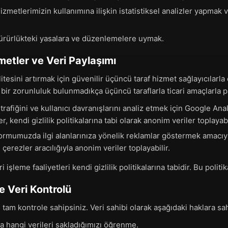
zmetlerimizin kullanımına ilişkin istatistiksel analizler yapmak ve
rürlükteki yasalara ve düzenlemelere uymak.
etler ve Veri Paylaşımı
esini artırmak için güvenilir üçüncü taraf hizmet sağlayıcılarla ça
bir zorunluluk bulunmadıkça üçüncü taraflarla ticari amaçlarla p
trafiğini ve kullanıcı davranışlarını analiz etmek için Google Anal
r, kendi gizlilik politikalarına tabi olarak anonim veriler toplayabi
ormumuzda ilgi alanlarınıza yönelik reklamlar göstermek amacıyl
, çerezler aracılığıyla anonim veriler toplayabilir.
 işleme faaliyetleri kendi gizlilik politikalarına tabidir. Bu politi
ve Veri Kontrolü
e tam kontrole sahipsiniz. Veri sahibi olarak aşağıdaki haklara sah
 hangi verileri sakladığımızı öğrenme.