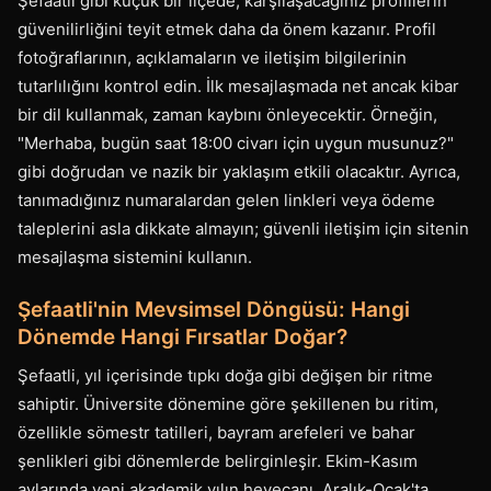
Şefaatli gibi küçük bir ilçede, karşılaşacağınız profillerin
güvenilirliğini teyit etmek daha da önem kazanır. Profil
fotoğraflarının, açıklamaların ve iletişim bilgilerinin
tutarlılığını kontrol edin. İlk mesajlaşmada net ancak kibar
bir dil kullanmak, zaman kaybını önleyecektir. Örneğin,
"Merhaba, bugün saat 18:00 civarı için uygun musunuz?"
gibi doğrudan ve nazik bir yaklaşım etkili olacaktır. Ayrıca,
tanımadığınız numaralardan gelen linkleri veya ödeme
taleplerini asla dikkate almayın; güvenli iletişim için sitenin
mesajlaşma sistemini kullanın.
Şefaatli'nin Mevsimsel Döngüsü: Hangi
Dönemde Hangi Fırsatlar Doğar?
Şefaatli, yıl içerisinde tıpkı doğa gibi değişen bir ritme
sahiptir. Üniversite dönemine göre şekillenen bu ritim,
özellikle sömestr tatilleri, bayram arefeleri ve bahar
şenlikleri gibi dönemlerde belirginleşir. Ekim-Kasım
aylarında yeni akademik yılın heyecanı, Aralık-Ocak'ta