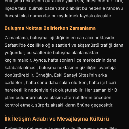
buluşma noktasının duraklara yakın seçilmesi önerilir. Zira,
ilçede taksi bulmak bazen zor olabilir; bu nedenle randevu
öncesi taksi numaralarını kaydetmek faydalı olacaktır.
Buluşma Noktası Belirlerken Zamanlama
Zamanlama, buluşma lojistiğinin en can alıcı noktasıdır.
Şefaatli'de özellikle öğle saatleri ve akşamüstü trafiği daha
yoğundur; bu saatlerde buluşma planlamaktan
kaçınılmalıdır. Ayrıca, hafta sonları ilçe merkezinin daha
kalabalık olması, buluşma noktasının gizliliğini avantaja
dönüştürebilir. Örneğin, Eski Sanayi Sitesi'nin arka
caddeleri, hafta sonu daha sakin olurken, hafta içi ticari
hareketlilik nedeniyle risk oluşturabilir. Her zaman bir B
planı bulundurmak ve ulaşım alternatiflerini önceden
kontrol etmek, sürpriz aksaklıkların önüne geçecektir.
İlk İletişim Adabı ve Mesajlaşma Kültürü
Şefaatli'de üniversiteli escortlar ile ilk temas, genellikle