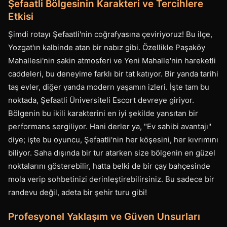
Şefaatli Bölgesinin Karakteri ve Tercihlere
Etkisi
Şimdi rotayı Şefaatli'nin coğrafyasına çeviriyoruz! Bu ilçe,
Yozgat'ın kalbinde atan bir nabız gibi. Özellikle Paşaköy
Mahallesi'nin sakin atmosferi ve Yeni Mahalle'nin hareketli
caddeleri, bu deneyime farklı bir tat katıyor. Bir yanda tarihi
taş evler, diğer yanda modern yaşamın izleri. İşte tam bu
noktada, Şefaatli Üniversiteli Escort devreye giriyor.
Bölgenin bu ikili karakterini en iyi şekilde yansıtan bir
performans sergiliyor. Hani derler ya, "Ev sahibi avantajı"
diye; işte bu oyuncu, Şefaatli'nin her köşesini, her kıvrımını
biliyor. Saha dışında bir tur atarken size bölgenin en güzel
noktalarını gösterebilir, hatta belki de bir çay bahçesinde
mola verip sohbetinizi derinleştirebilirsiniz. Bu sadece bir
randevu değil, adeta bir şehir turu gibi!
Profesyonel Yaklaşım ve Güven Unsurları