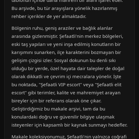
tablonun içinde daha mahrem bir alanı işaret eder.
Bu arşivde, bu tür arayışlara yönelik hazırlanmış
rehber içerikler de yer almaktadır.
Bölgenin ruhu, geniş araziler ve bağlık alanlar
arasında gizlenmiştir. Şefaatli’nin merkez bölgeleri,
eski taş yapıları ve yeni inşa edilmiş konutların bir
karışımını sunarken, ilçe karakterini bozmayan bir
gelişim çizgisi izler. Sosyal dokunun bu denli sıkı
olduğu bir yerde, özel hayata dair talepler de doğal
olarak dikkatli ve çevrim içi mecralara yönelir. İşte
bu noktada, "Şefaatli VIP escort" veya "Şefaatli elit
escort" gibi terimler, kalite ve mahremiyet arayan
bireyler için bir referans olarak öne çıkar.
Geliştirdiğimiz bu makale arşivi, tam da bu
konulardaki doğru ve güvenilir bilgiye ulaşmak
isteyenler için kapsamlı bir kaynak sunmayı hedefler.
Makale koleksiyonumuz, Şefaatli’nin yalnızca coğrafi