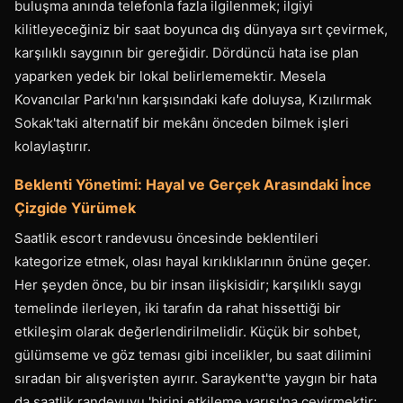
buluşma anında telefonla fazla ilgilenmek; ilgiyi
kilitleyeceğiniz bir saat boyunca dış dünyaya sırt çevirmek,
karşılıklı saygının bir gereğidir. Dördüncü hata ise plan
yaparken yedek bir lokal belirlememektir. Mesela
Kovancılar Parkı'nın karşısındaki kafe doluysa, Kızılırmak
Sokak'taki alternatif bir mekânı önceden bilmek işleri
kolaylaştırır.
Beklenti Yönetimi: Hayal ve Gerçek Arasındaki İnce
Çizgide Yürümek
Saatlik escort randevusu öncesinde beklentileri
kategorize etmek, olası hayal kırıklıklarının önüne geçer.
Her şeyden önce, bu bir insan ilişkisidir; karşılıklı saygı
temelinde ilerleyen, iki tarafın da rahat hissettiği bir
etkileşim olarak değerlendirilmelidir. Küçük bir sohbet,
gülümseme ve göz teması gibi incelikler, bu saat dilimini
sıradan bir alışverişten ayırır. Saraykent'te yaygın bir hata
da saatlik randevuyu 'birini etkileme yarışı'na çevirmektir;