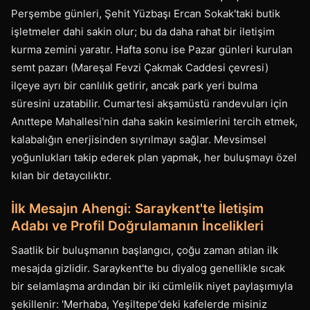
Perşembe günleri, Şehit Yüzbaşı Ercan Sokak'taki butik
işletmeler dahi sakin olur; bu da daha rahat bir iletişim
kurma zemini yaratır. Hafta sonu ise Pazar günleri kurulan
semt pazarı (Mareşal Fevzi Çakmak Caddesi çevresi)
ilçeye ayrı bir canlılık getirir, ancak park yeri bulma
süresini uzatabilir. Cumartesi akşamüstü randevuları için
Anıttepe Mahallesi'nin daha sakin kesimlerini tercih etmek,
kalabalığın enerjisinden sıyrılmayı sağlar. Mevsimsel
yoğunlukları takip ederek plan yapmak, her buluşmayı özel
kılan bir detaycılıktır.
İlk Mesajın Ahengi: Saraykent'te İletişim
Adabı ve Profil Doğrulamanın İncelikleri
Saatlik bir buluşmanın başlangıcı, çoğu zaman atılan ilk
mesajda gizlidir. Saraykent'te bu diyalog genellikle sıcak
bir selamlaşma ardından bir iki cümlelik niyet paylaşımıyla
şekillenir: 'Merhaba, Yeşiltepe'deki kafelerde misiniz