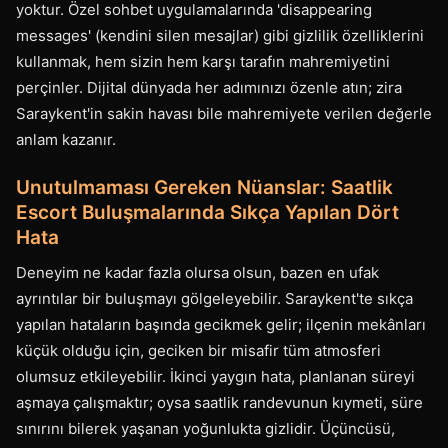
yoktur. Özel sohbet uygulamalarında 'disappearing
messages' (kendini silen mesajlar) gibi gizlilik özelliklerini
kullanmak, hem sizin hem karşı tarafın mahremiyetini
perçinler. Dijital dünyada her adımınızı özenle atın; zira
Saraykent'in sakin havası bile mahremiyete verilen değerle
anlam kazanır.
Unutulmaması Gereken Nüanslar: Saatlik
Escort Buluşmalarında Sıkça Yapılan Dört
Hata
Deneyim ne kadar fazla olursa olsun, bazen en ufak
ayrıntılar bir buluşmayı gölgeleyebilir. Saraykent'te sıkça
yapılan hataların başında gecikmek gelir; ilçenin mekânları
küçük olduğu için, geciken bir misafir tüm atmosferi
olumsuz etkileyebilir. İkinci yaygın hata, planlanan süreyi
aşmaya çalışmaktır; oysa saatlik randevunun kıymeti, süre
sınırını bilerek yaşanan yoğunlukta gizlidir. Üçüncüsü,