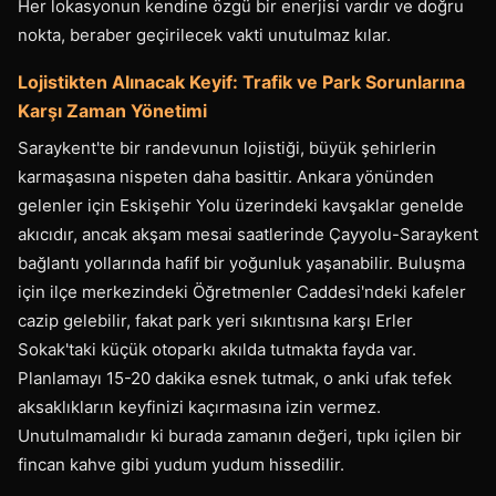
Her lokasyonun kendine özgü bir enerjisi vardır ve doğru
nokta, beraber geçirilecek vakti unutulmaz kılar.
Lojistikten Alınacak Keyif: Trafik ve Park Sorunlarına
Karşı Zaman Yönetimi
Saraykent'te bir randevunun lojistiği, büyük şehirlerin
karmaşasına nispeten daha basittir. Ankara yönünden
gelenler için Eskişehir Yolu üzerindeki kavşaklar genelde
akıcıdır, ancak akşam mesai saatlerinde Çayyolu-Saraykent
bağlantı yollarında hafif bir yoğunluk yaşanabilir. Buluşma
için ilçe merkezindeki Öğretmenler Caddesi'ndeki kafeler
cazip gelebilir, fakat park yeri sıkıntısına karşı Erler
Sokak'taki küçük otoparkı akılda tutmakta fayda var.
Planlamayı 15-20 dakika esnek tutmak, o anki ufak tefek
aksaklıkların keyfinizi kaçırmasına izin vermez.
Unutulmamalıdır ki burada zamanın değeri, tıpkı içilen bir
fincan kahve gibi yudum yudum hissedilir.