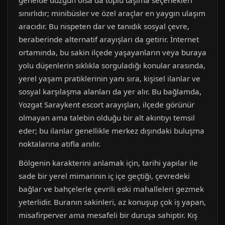
genelde düzgün olsa da toplu taşıma seçenekleri
sınırlıdır; minibüsler ve özel araçlar en yaygın ulaşım
aracıdır. Bu nispeten dar ve tanıdık sosyal çevre,
beraberinde alternatif arayışları da getirir. İnternet
ortamında, bu sakin ilçede yaşayanların veya buraya
yolu düşenlerin sıklıkla sorguladığı konular arasında,
yerel yaşam pratiklerinin yanı sıra, kişisel ilanlar ve
sosyal karşılaşma alanları da yer alır. Bu bağlamda,
Yozgat Saraykent escort arayışları, ilçede görünür
olmayan ama talebin olduğu bir alt akıntıyı temsil
eder; bu ilanlar genellikle merkez dışındaki buluşma
noktalarına atıfla anılır.
Bölgenin karakterini anlamak için, tarihi yapılar ile
sade bir yerel mimarinin iç içe geçtiği, çevredeki
bağlar ve bahçelerle çevrili eski mahalleleri gezmek
yeterlidir. Buranın sakinleri, az konuşup çok iş yapan,
misafirperver ama mesafeli bir duruşa sahiptir. Kış