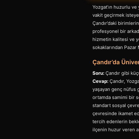
Yozgat’ın huzurlu ve y
vakit geçirmek isteye
Çandır’daki birimleri
profesyonel bir arkad
hizmetin kalitesi ve 
sokaklarından Pazar 
Çandır’da Üniver
Soru:
Çandır gibi küç
Cevap:
Çandır, Yozgat
yaşayan genç nüfus ge
ortamda samimi bir soh
standart sosyal çevre
çevresinde ikamet ede
tercih edenlerin bekle
ilçenin huzur veren a