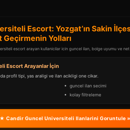
rsiteli Escort: Yozgat’ın Sakin İlçe
it Geçirmenin Yolları
siteli escort arayan kullanicilar icin guncel ilan, bolge uyumu ve net 
li Escort Arayanlar İçin
a profil tipi, yas araligi ve ilan acikligi one cikar.
guncel ilan secimi
kolay filtreleme
★ Candir Guncel Universiteli Ilanlarini Goruntule 