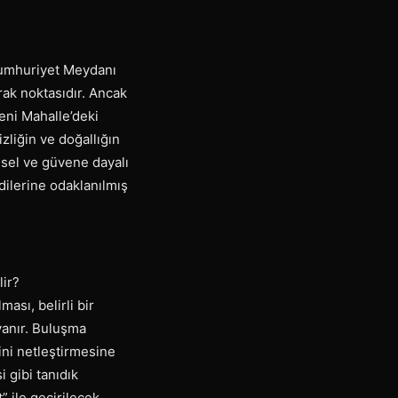
 Cumhuriyet Meydanı
rak noktasıdır. Ancak
eni Mahalle’deki
izliğin ve doğallığın
şisel ve güvene dayalı
dilerine odaklanılmış
lir?
ası, belirli bir
ayanır. Buluşma
ini netleştirmesine
 gibi tanıdık
” ile geçirilecek