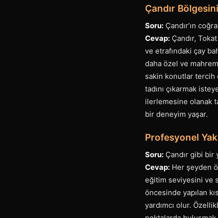
Çandır Bölgesini
Soru:
Çandır’ın coğraf
Cevap:
Çandır, Tokat
ve etrafındaki çay ba
daha özel ve mahrem b
sakin konutlar tercih 
tadını çıkarmak isteye
ilerlemesine olanak t
bir deneyim yaşar.
Profesyonel Yak
Soru:
Çandır gibi bir 
Cevap:
Her şeyden önc
eğitim seviyesini ve s
öncesinde yapılan kıs
yardımcı olur. Özell
noktalarda buluşmak y