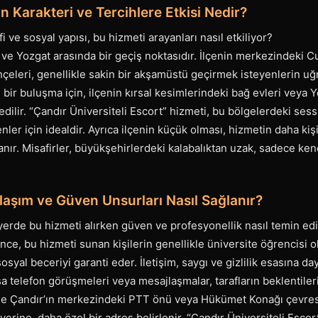
n Karakteri ve Tercihlere Etkisi Nedir?
i ve sosyal yapısı, bu hizmeti arayanları nasıl etkiliyor?
 ve Yozgat arasında bir geçiş noktasıdır. İlçenin merkezindeki
hçeleri, genellikle sakin bir akşamüstü geçirmek isteyenlerin uğ
ir buluşma için, ilçenin kırsal kesimlerindeki bağ evleri veya Y
edilir. “Çandır Üniversiteli Escort” hizmeti, bu bölgelerdeki sess
nler için idealdir. Ayrıca ilçenin küçük olması, hizmetin daha ki
anır. Misafirler, büyükşehirlerdeki kalabalıktan uzak, sadece ken
laşım ve Güven Unsurları Nasıl Sağlanır?
yerde bu hizmeti alırken güven ve profesyonellik nasıl temin edi
e, bu hizmeti sunan kişilerin genellikle üniversite öğrencisi olm
osyal beceriyi garanti eder. İletişim, saygı ve gizlilik esasına d
a telefon görüşmeleri veya mesajlaşmalar, tarafların beklentiler
ikle Çandır’ın merkezindeki PTT önü veya Hükümet Konağı çevresi
erine, daha özel bir adres belirlenir. “Çandır Üniversiteli Escort