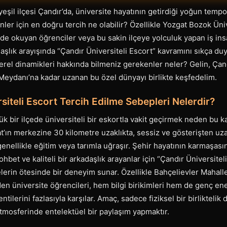
eşil ilçesi Çandır’da, üniversite hayatının getirdiği yoğun tempod
nler için en doğru tercih ne olabilir? Özellikle Yozgat Bozok Üni
nde okuyan öğrenciler veya bu sakin ilçeye yolculuk yapan iş ins
aşlık arayışında “Çandır Üniversiteli Escort” kavramını sıkça duy
yerel dinamikleri hakkında bilmeniz gerekenler neler? Gelin, Çand
Meydanı’na kadar uzanan bu özel dünyayı birlikte keşfedelim.
siteli Escort Tercih Edilme Sebepleri Nelerdir?
ük bir ilçede üniversiteli bir eskortla vakit geçirmek neden bu 
’ın merkezine 30 kilometre uzaklıkta, sessiz ve gösterişten uzak
nellikle eğitim veya tarımla uğraşır. Şehir hayatının karmaşası
bet ve kaliteli bir arkadaşlık arayanlar için “Çandır Üniversitel
lerin ötesinde bir deneyim sunar. Özellikle Bahçelievler Mahalle
n üniversite öğrencileri, hem bilgi birikimleri hem de genç ener
ntilerini fazlasıyla karşılar. Amaç, sadece fiziksel bir birliktelik
tmosferinde entelektüel bir paylaşım yapmaktır.