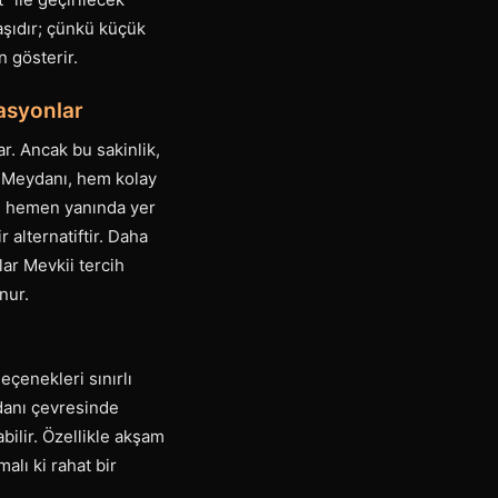
aşıdır; çünkü küçük
n gösterir.
kasyonlar
ar. Ancak bu sakinlik,
t Meydanı, hem kolay
nın hemen yanında yer
 alternatiftir. Daha
ar Mevkii tercih
nur.
çenekleri sınırlı
danı çevresinde
bilir. Özellikle akşam
alı ki rahat bir