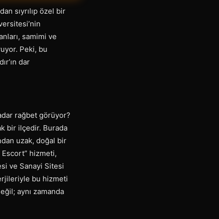
an sıyrılıp özel bir
versitesi’nin
anları, samimi ve
uyor. Peki, bu
ır’ın dar
kadar rağbet görüyor?
 bir ilçedir. Burada
ndan uzak, doğal bir
i Escort” hizmeti,
si ve Sanayi Sitesi
jileriyle bu hizmeti
 değil; aynı zamanda