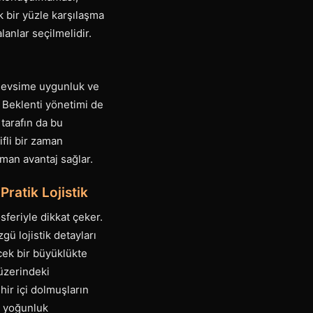
k bir yüzle karşılaşma
anlar seçilmelidir.
e mevsime uygunluk ve
. Beklenti yönetimi de
 tarafın da bu
fli bir zaman
man avantaj sağlar.
ratik Lojistik
feriyle dikkat çeker.
ü lojistik detayları
ecek bir büyüklükte
 üzerindeki
ehir içi dolmuşların
e yoğunluk