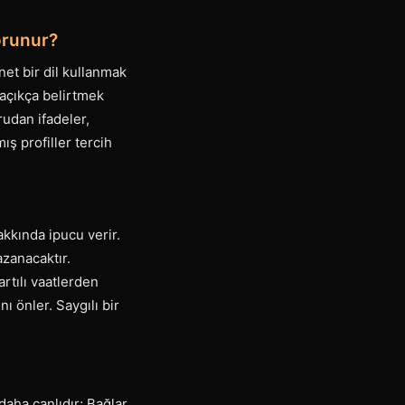
orunur?
 net bir dil kullanmak
 açıkça belirtmek
rudan ifadeler,
ş profiller tercih
akkında ipucu verir.
zanacaktır.
artılı vaatlerden
ı önler. Saygılı bir
daha canlıdır; Bağlar