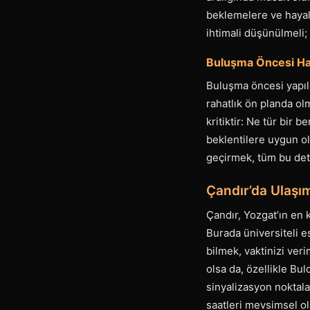
beklemelere ve hayal k
ihtimali düşünülmeli;
Buluşma Öncesi Haz
Buluşma öncesi yapıla
rahatlık ön planda olm
kritiktir: Ne tür bir b
beklentilere uygun ol
geçirmek, tüm bu deta
Çandır’da Ulaşım
Çandır, Yozgat’ın en 
Burada üniversiteli e
bilmek, vaktinizi ver
olsa da, özellikle Bu
sinyalizasyon noktalar
saatleri mevsimsel ol