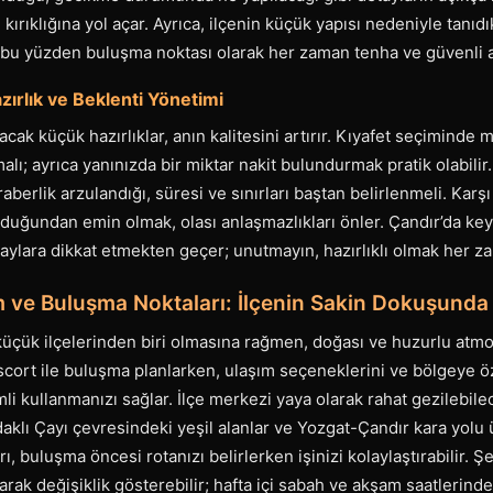
ırıklığına yol açar. Ayrıca, ilçenin küçük yapısı nedeniyle tanıdı
 bu yüzden buluşma noktası olarak her zaman tenha ve güvenli al
ırlık ve Beklenti Yönetimi
cak küçük hazırlıklar, anın kalitesini artırır. Kıyafet seçimind
alı; ayrıca yanınızda bir miktar nakit bulundurmak pratik olabilir
eraberlik arzulandığı, süresi ve sınırları baştan belirlenmeli. Karşı
duğundan emin olmak, olası anlaşmazlıkları önler. Çandır’da keyi
ylara dikkat etmekten geçer; unutmayın, hazırlıklı olmak her za
 ve Buluşma Noktaları: İlçenin Sakin Dokuşunda P
küçük ilçelerinden biri olmasına rağmen, doğası ve huzurlu atmos
scort ile buluşma planlarken, ulaşım seçeneklerini ve bölgeye özg
imli kullanmanızı sağlar. İlçe merkezi yaya olarak rahat gezilebil
ldaklı Çayı çevresindeki yeşil alanlar ve Yozgat-Çandır kara yolu
ı, buluşma öncesi rotanızı belirlerken işinizi kolaylaştırabilir. Ş
arak değişiklik gösterebilir; hafta içi sabah ve akşam saatlerind