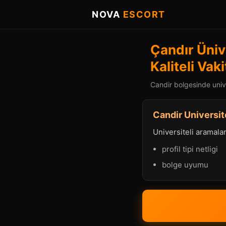
NOVA
ESCORT
Çandır Ünive
Kaliteli Vak
Candir bolgesinde univer
Candir Universite
Universiteli aramalard
profil tipi netligi
bolge uyumu