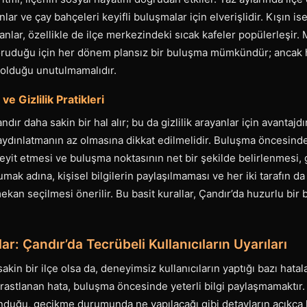
nlar ve çay bahçeleri keyifli buluşmalar için elverişlidir. Kışın i
nlar, özellikle de ilçe merkezindeki sıcak kafeler popülerleşir
 koruduğu için her dönem plansız bir buluşma mümkündür; ancak h
 olduğu unutulmamalıdır.
e Gizlilik Pratikleri
ır daha sakin bir hal alır; bu da gizlilik arayanlar için avantajdı
aydınlatmanın az olmasına dikkat edilmelidir. Buluşma öncesinde,
 teyit etmesi ve buluşma noktasının net bir şekilde belirlenmesi, 
rumak adına, kişisel bilgilerin paylaşılmaması ve her iki tarafın da
ekan seçilmesi önerilir. Bu basit kurallar, Çandır’da huzurlu bir 
ar: Çandır’da Tecrübeli Kullanıcıların Uyarıları
kin bir ilçe olsa da, deneyimsiz kullanıcıların yaptığı bazı hata
k rastlanan hata, buluşma öncesinde yeterli bilgi paylaşmamaktır.
unduğu, gecikme durumunda ne yapılacağı gibi detayların açıkç