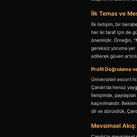
İlk Temas ve Me
İlk iletişim, bir bera
her iki taraf için de
önemlidir. Örneğin, “
gereksiz yoruma yer b
edilerek güven artırıla
Profil Doğrulama v
Üniversiteli escort h
Çandır’da henüz yayg
İletişimde, paylaşılan
kaçınılmalıdır. Beklen
dil ve dürüstlük, Çand
Mevsimsel Akış
Çandır’ın mevsimsel ri