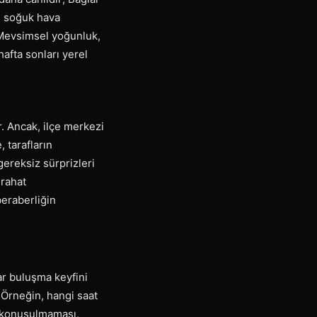
se soğuk hava
. Mevsimsel yoğunluk,
afta sonları yerel
r. Ancak, ilçe merkezi
 tarafların
gereksiz sürprizleri
 rahat
beraberliğin
lar buluşma keyfini
 Örneğin, hangi saat
a konuşulmaması,