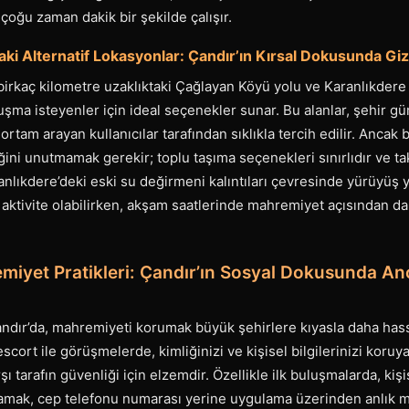
çoğu zaman dakik bir şekilde çalışır.
aki Alternatif Lokasyonlar: Çandır’ın Kırsal Dokusunda Giz
irkaç kilometre uzaklıktaki Çağlayan Köyü yolu ve Karanlıkdere 
uluşma isteyenler için ideal seçenekler sunar. Bu alanlar, şehir 
ortam arayan kullanıcılar tarafından sıklıkla tercih edilir. Ancak
iğini unutmamak gerekir; toplu taşıma seçenekleri sınırlıdır ve ta
Karanlıkdere’deki eski su değirmeni kalıntıları çevresinde yürüyü
r aktivite olabilirken, akşam saatlerinde mahremiyet açısından da
remiyet Pratikleri: Çandır’ın Sosyal Dokusunda A
Çandır’da, mahremiyeti korumak büyük şehirlere kıyasla daha has
escort ile görüşmelerde, kimliğinizi ve kişisel bilgilerinizi koru
 tarafın güvenliği için elzemdir. Özellikle ilk buluşmalarda, kişi
mamak, cep telefonu numarası yerine uygulama üzerinden anlık 