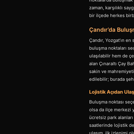
zaman, karşılıklı say
bir ilçede herkes bir
Çandır’da Buluşm
Çandır, Yozgat’ın en s
buluşma noktaları se
ulaşılabilir hem de ç
alan Çınaraltı Çay Bah
sakin ve mahremiyetin
edilebilir; burada şe
Lojistik Açıdan Ulaş
Buluşma noktası seçer
olsa da ilçe merkezi
ücretsiz park alanlar
saatlerinde lojistik 
ulaşım, ilk izlenimi o