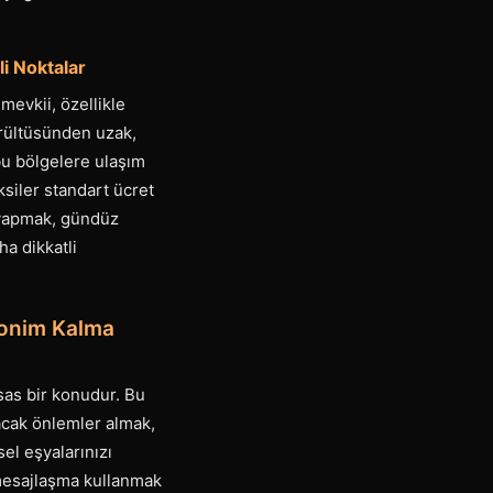
li Noktalar
mevkii, özellikle
gürültüsünden uzak,
 bu bölgelere ulaşım
ksiler standart ücret
ş yapmak, gündüz
ha dikkatli
nonim Kalma
sas bir konudur. Bu
yacak önlemler almak,
sel eşyalarınızı
mesajlaşma kullanmak