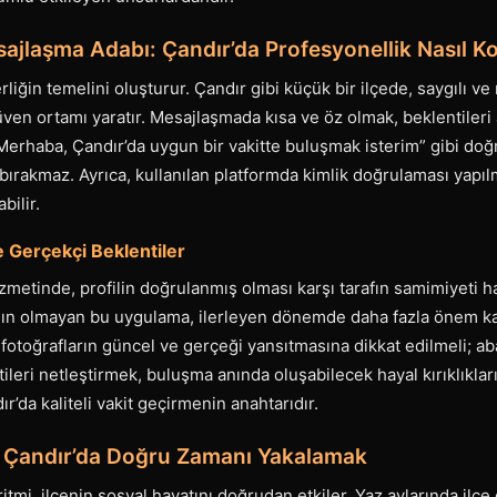
sajlaşma Adabı: Çandır’da Profesyonellik Nasıl K
berliğin temelini oluşturur. Çandır gibi küçük bir ilçede, saygılı ve
 güven ortamı yaratır. Mesajlaşmada kısa ve öz olmak, beklentileri
Merhaba, Çandır’da uygun bir vakitte buluşmak isterim” gibi doğ
ırakmaz. Ayrıca, kullanılan platformda kimlik doğrulaması yapılmı
bilir.
e Gerçekçi Beklentiler
izmetinde, profilin doğrulanmış olması karşı tarafın samimiyeti h
ın olmayan bu uygulama, ilerleyen dönemde daha fazla önem ka
 fotoğrafların güncel ve gerçeği yansıtmasına dikkat edilmeli; ab
tileri netleştirmek, buluşma anında oluşabilecek hayal kırıklıkların
ır’da kaliteli vakit geçirmenin anahtarıdır.
: Çandır’da Doğru Zamanı Yakalamak
tmi, ilçenin sosyal hayatını doğrudan etkiler. Yaz aylarında ilçe 