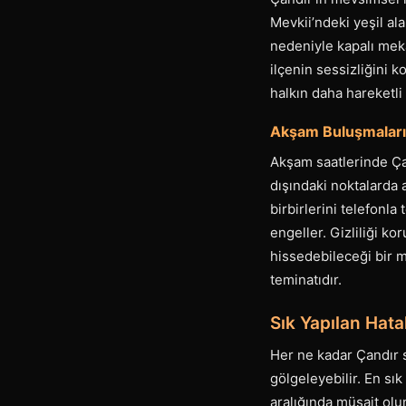
Mevkii’ndeki yeşil ala
nedeniyle kapalı meka
ilçenin sessizliğini
halkın daha hareketli
Akşam Buluşmaları v
Akşam saatlerinde Çand
dışındaki noktalarda 
birbirlerini telefonla
engeller. Gizliliği ko
hissedebileceği bir m
teminatıdır.
Sık Yapılan Hatal
Her ne kadar Çandır sa
gölgeleyebilir. En sı
aralığında müsait ol