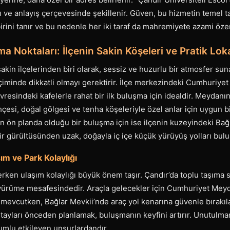
gı ve anlayış çerçevesinde şekillenir. Güven, bu hizmetin temel t
birini tanır ve bu nedenle her iki taraf da mahremiyete azami öze
a Noktaları: İlçenin Sakin Köşeleri ve Pratik Lo
akin ilçelerinden biri olarak, sessiz ve huzurlu bir atmosfer sun
çiminde dikkatli olmayı gerektirir. İlçe merkezindeki Cumhuriye
evresindeki kafelerle rahat bir ilk buluşma için idealdir. Meyda
çesi, doğal gölgesi ve tenha köşeleriyle özel anlar için uygun bir
 ön planda olduğu bir buluşma için ise ilçenin kuzeyindeki Bağl
hir gürültüsünden uzak, doğayla iç içe küçük yürüyüş yolları bulu
ım ve Park Kolaylığı
ken ulaşım kolaylığı büyük önem taşır. Çandır’da toplu taşıma se
 yürüme mesafesindedir. Araçla gelecekler için Cumhuriyet Mey
ı mevcutken, Bağlar Mevkii’nde araç yol kenarına güvenle bırakıla
detayları önceden planlamak, buluşmanın keyfini artırır. Unutulmam
lumlu etkileyen unsurlardandır.