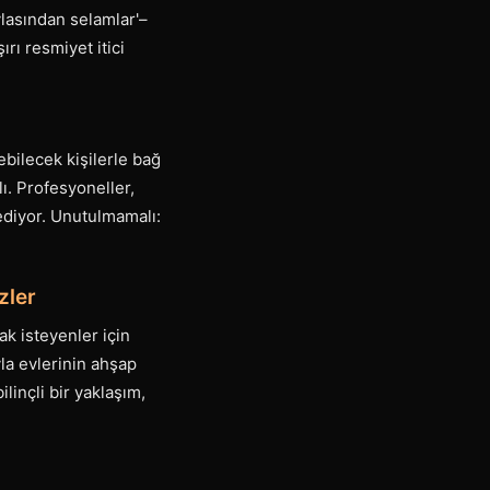
lasından selamlar'–
rı resmiyet itici
zebilecek kişilerle bağ
ı. Profesyoneller,
 ediyor. Unutulmamalı:
zler
k isteyenler için
yla evlerinin ahşap
ilinçli bir yaklaşım,