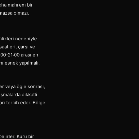
daha mahrem bir
lmazsa olmazı.
likleri nedeniyle
aatleri, çarşı ve
:00-21:00 arası en
nı esnek yapılmalı.
ler veya öğle sonrası,
uşmalarda dikkatli
arı tercih eder. Bölge
lirler. Kuru bir