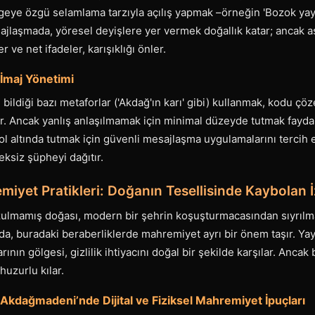
lgeye özgü selamlama tarzıyla açılış yapmak –örneğin 'Bozok yay
sajlaşmada, yöresel deyişlere yer vermek doğallık katar; ancak aşı
r ve net ifadeler, karışıklığı önler.
 İmaj Yönetimi
n bildiği bazı metaforlar ('Akdağ'ın karı' gibi) kullanmak, kodu çö
. Ancak yanlış anlaşılmamak için minimal düzeyde tutmak faydal
ntrol altında tutmak için güvenli mesajlaşma uygulamalarını tercih
eksiz şüpheyi dağıtır.
emiyet Pratikleri: Doğanın Tesellisinde Kaybolan İ
lmamış doğası, modern bir şehrin koşuşturmacasından sıyrılma
a da, buradaki beraberliklerde mahremiyet ayrı bir önem taşır. Ya
nın gölgesi, gizlilik ihtiyacını doğal bir şekilde karşılar. Ancak b
uzurlu kılar.
 Akdağmadeni’nde Dijital ve Fiziksel Mahremiyet İpuçları