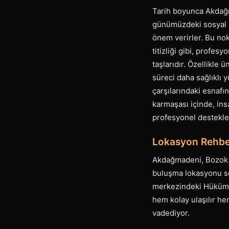
Tarih boyunca Akdağma
günümüzdeki sosyal il
önem verirler. Bu no
titizliği gibi, profesy
taşlarıdır. Özellikle 
süreci daha sağlıklı 
çarşılarındaki esnaf
karmaşası içinde, ins
profesyonel destekler
Lokasyon Rehbe
Akdağmadeni, Bozok Ya
buluşma lokasyonu se
merkezindeki Hükümet 
hem kolay ulaşılır he
vadediyor.