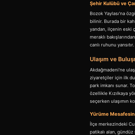
Şehir Kulübü ve Çarş
Bozok Yaylası'na özg
bilinir. Burada bir k
yandan, ilçenin eski ç
meraklı bakışlarından
canlı ruhunu yansıtır.
Ulaşım ve Buluşm
Akdağmadeni'ne ulaşım
ziyaretçiler için ilk
park imkanı sunar. To
özellikle Kızılkaya y
seçerken ulaşımın kol
Yürüme Mesafesind
İlçe merkezindeki Cu
patikalı alan, gündüz