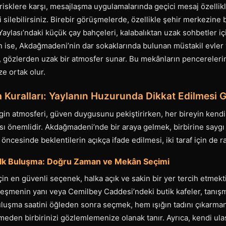
i risklere karşı, mesajlaşma uygulamalarında geçici mesaj özellikl
i silebilirsiniz. Birebir görüşmelerde, özellikle şehir merkezine 
aylası’ndaki küçük çay bahçeleri, kalabalıktan uzak sohbetler için
 ise, Akdağmadeni’nin dar sokaklarında bulunan müstakil evler
ri, gözlerden uzak bir atmosfer sunar. Bu mekânların pencereler
ze ortak olur.
 Kuralları: Yaylanın Huzurunda Dikkat Edilmesi 
gin atmosferi, güven duygusunu pekiştirirken, her bireyin kendi s
ası önemlidir. Akdağmadeni’nde bir araya gelmek, birbirine saygı v
cesinde beklentilerin açıkça ifade edilmesi, iki taraf için de rah
lk Buluşma: Doğru Zaman ve Mekân Seçimi
çin en güvenli seçenek, halka açık ve sakin bir yer tercih etmekti
çeşmenin yanı veya Cemilbey Caddesi’ndeki butik kafeler, tanış
uluşma saatini öğleden sonra seçmek, hem ışığın tadını çıkarm
den birbirinizi gözlemlemenize olanak tanır. Ayrıca, kendi ulaş