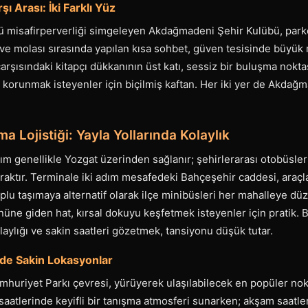
ı Arası: İki Farklı Yüz
ü misafirperverliği simgeleyen Akdağmadeni Şehir Kulübü, parke
ahve molası sırasında yapılan kısa sohbet, güven tesisinde büyük 
arşısındaki kitapçı dükkanının üst katı, sessiz bir buluşma noktas
 korunmak isteyenler için biçilmiş kaftan. Her iki yer de Akdağ
a Lojistiği: Yayla Yollarında Kolaylık
 genellikle Yozgat üzerinden sağlanır; şehirlerarası otobüslerin
 duraktır. Terminale iki adım mesafedeki Bahçeşehir caddesi, araçl
plu taşımaya alternatif olarak ilçe minibüsleri her mahalleye düz
önüne giden hat, kırsal dokuyu keşfetmek isteyenler için pratik.
aylığı ve sakin saatleri gözetmek, tansiyonu düşük tutar.
e Sakin Lokasyonlar
mhuriyet Parkı çevresi, yürüyerek ulaşılabilecek en popüler nok
 saatlerinde keyifli bir tanışma atmosferi sunarken; akşam saatle