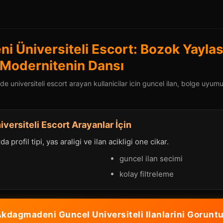
 Üniversiteli Escort: Bozok Yaylası
 Modernitenin Dansı
universiteli escort arayan kullanicilar icin guncel ilan, bolge uyumu 
ersiteli Escort Arayanlar İçin
a profil tipi, yas araligi ve ilan acikligi one cikar.
guncel ilan secimi
kolay filtreleme
kdagmadeni Guncel Universiteli Ilanlarini Goruntu