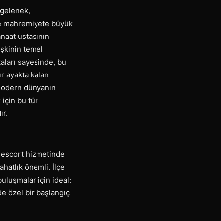
 gelenek,
 ve mahremiyete büyük
anaat ustasının
lişkinin temel
ekaları sayesinde, bu
ır ayakta kalan
 Modern dünyanın
için bu tür
ir.
i escort hizmetinde
hatlık önemli. İlçe
uluşmalar için ideal:
de özel bir başlangıç