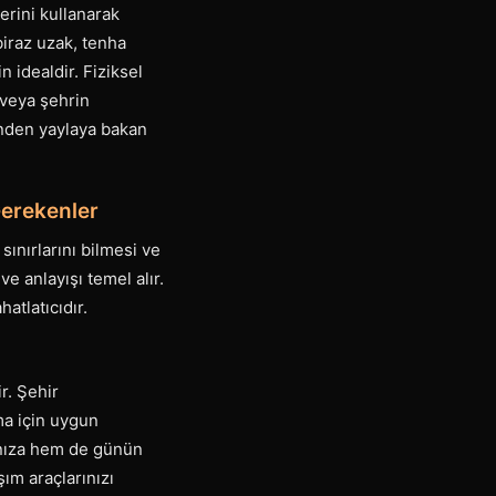
erini kullanarak
biraz uzak, tenha
 idealdir. Fiziksel
 veya şehrin
inden yaylaya bakan
Gerekenler
ınırlarını bilmesi ve
e anlayışı temel alır.
atlatıcıdır.
r. Şehir
ma için uygun
anıza hem de günün
ım araçlarınızı