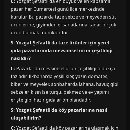
C:
Yozgat Şefaatli'da en büyük ve en kapsamlı
pazar, her Cumartesi günü ilçe merkezinde
kurulur. Bu pazarda taze sebze ve meyveden süt
ürünlerine, giyimden el sanatlarına kadar birçok
ürün bulmak mümkündür.
S: Yozgat Şefaatli'da taze ürünler için yerel
gıda pazarlarında mevsimsel ürün çeşitliliği
nasıldır?
C:
Pazarlarda mevsimsel ürün çeşitliliği oldukça
fazladır. İlkbaharda yeşillikler, yazın domates,
biber ve meyveler, sonbaharda lahana, havuç gibi
sebzeler, kışın ise turşu, pekmez ve ev yapımı
erişte gibi hazır gıdalar ön plandadır.
S: Yozgat Şefaatli'da köy pazarlarına nasıl
ulaşabilirim?
C:
Yozgat Şefaatli'da köy pazarlarına ulaşmak için