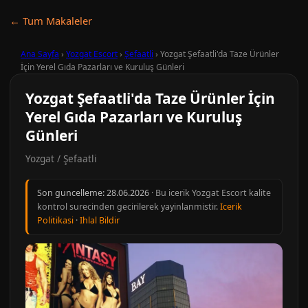
← Tum Makaleler
Ana Sayfa
›
Yozgat Escort
›
Şefaatli
›
Yozgat Şefaatli'da Taze Ürünler
İçin Yerel Gıda Pazarları ve Kuruluş Günleri
Yozgat Şefaatli'da Taze Ürünler İçin
Yerel Gıda Pazarları ve Kuruluş
Günleri
Yozgat / Şefaatli
Son guncelleme:
28.06.2026
· Bu icerik Yozgat Escort kalite
kontrol surecinden gecirilerek yayinlanmistir.
Icerik
Politikasi
·
Ihlal Bildir