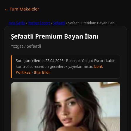
← Tum Makaleler
Ana Sayfa
›
Yozgat Escort
›
Şefaatli
›
Şefaatli Premium Bayan İlanı
Şefaatli Premium Bayan İlanı
Yozgat / Şefaatli
Son guncelleme:
23.04.2026
· Bu icerik Yozgat Escort kalite
kontrol surecinden gecirilerek yayinlanmistir.
Icerik
Politikasi
·
Ihlal Bildir