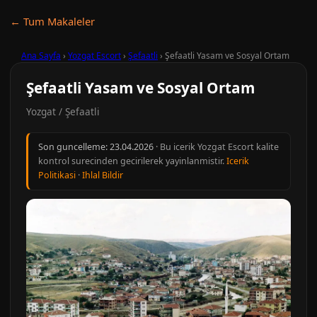
← Tum Makaleler
Ana Sayfa
›
Yozgat Escort
›
Şefaatli
›
Şefaatli Yasam ve Sosyal Ortam
Şefaatli Yasam ve Sosyal Ortam
Yozgat / Şefaatli
Son guncelleme:
23.04.2026
· Bu icerik Yozgat Escort kalite
kontrol surecinden gecirilerek yayinlanmistir.
Icerik
Politikasi
·
Ihlal Bildir