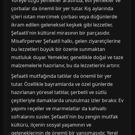
Yöreye özgü yemekler arasında, etli yemekler ve
çorbalar da önemli bir yer tutar. Kış aylarında
içleri ısıtan mercimek çorbası veya düğünlerde
ikram edilen geleneksel keşkek gibi lezzetler,
Şefaatli'nin kültürel mirasının bir parçasıdır.
Misafirperver Şefaatli halkı, gelen ziyaretçilerine
bu lezzetleri büyük bir özenle sunmaktan
mutluluk duyar. Yemekler, genellikle doğal ve taze
malzemelerle hazırlanır, bu da lezzetlerini artırır.
Şefaatli mutfağında tatlılar da önemli bir yer
tutar. Özellikle bayramlarda ve özel günlerde
hazırlanan yöresel tatlılar, şerbetli ve sütlü
çeşitleriyle damaklarda unutulmaz izler bırakır. Ev
yapımı reçeller ve marmelatlar da kahvaltı
sofralarını süsler. Şefaatli'nin bu zengin mutfak
kültürü, ilçenin sosyal yaşamının ve
geleneklerinin de önemli bir yansımasıdır. Yerel