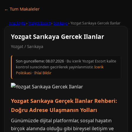
← Tum Makaleler
Ana Sayfa
›
Yozgat Escort
›
Sarıkaya
›
Yozgat Sarıkaya Gercek Ilanlar
Yozgat Sarıkaya Gercek Ilanlar
Yozgat / Sarıkaya
Son guncelleme:
08.07.2026
· Bu icerik Yozgat Escort kalite
kontrol surecinden gecirilerek yayinlanmistir.
Icerik
Politikasi
·
Ihlal Bildir
Yozgat Sarıkaya Gerçek İlanlar Rehberi:
Doğru Adrese Ulaşmanın Yolları
Günümüzde dijital platformlar, sosyal hayatın
birçok alanında olduğu gibi bireysel iletişim ve