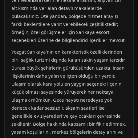
ve mekânların derinlemesine analizini, arşivimizin
alt kısmında yer alan detaylı makalelerde
bulacaksınız. Öte yandan, bölgede hizmet arayışı
farklı beklentilere yanıt verebilecek çeşitliliktedir;
örneğin, özel görüşmeler için Sarıkaya escort
seçenekleri üzerine de bilgilendirici içerikler mevcut.
Yozgat Sarıkaya’nın en karakteristik özelliklerinden
biri, sağlık turizmi dışında kalan sakin yaşam tarzıdır.
Burası büyük şehirlerin gürültüsünden uzakta, insan
ilişkilerinin daha yalın ve içten olduğu bir yerdir.
Ulaşım olarak kara yolu en yaygın seçenek; ilçenin
küçük olması sayesinde yürüyerek her noktaya
ulaşmak mümkün. Gece hayatı neredeyse yok
denecek kadar sessizdir, akşam saatleri ise
genellikle ev ziyaretleri ve çay ocakları çevresinde
şekillenir. Bölge hakkında kapsamlı bir fikir edinmek,
yaşam koşullarını, merkez bölgelerin detaylarını ve