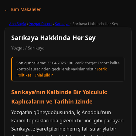
← Tum Makaleler
Ana Sayfa
›
Yozgat Escort
›
Sarıkaya
›
Sarıkaya Hakkinda Her Sey
Sarıkaya Hakkinda Her Sey
Yozgat / Sarıkaya
Son guncelleme:
23.04.2026
· Bu icerik Yozgat Escort kalite
kontrol surecinden gecirilerek yayinlanmistir.
Icerik
Politikasi
·
Ihlal Bildir
Sarıkaya'nın Kalbinde Bir Yolculuk:
Kaplıcaların ve Tarihin İzinde
Yozgat'ın güneydoğusunda, İç Anadolu'nun
kadim topraklarında gizemli bir inci gibi parlayan
Sarıkaya, ziyaretçilerine hem şifalı sularıyla bir