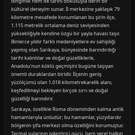
dinginlik hem de tarihi dokusuyla derin bir
kültürel deneyim sunar. İl merkezine yaklaşık 79
kilometre mesafede konumlanan bu şirin ilçe,
1.115 metrelik ortalama deniz seviyesinden
yüksekliğiyle kendine özgü bir yayla havası taşır.
Binlerce yıldır farklı medeniyetlere ev sahipliği
yapmış olan Sarıkaya, bünyesinde barındırdığı
tarihi kalıntılar ve doğal güzelliklerle,
Anadolu'nun köklü geçmişini bugüne taşıyan
önemli duraklardan biridir. İlçenin geniş
yüzölçümü olan 1.018 kilometrekarelik alanı,
keşfedilmeyi bekleyen birçok sırrı ve doğal
güzelliği barındırır.
Sarıkaya, özellikle Roma döneminden kalma antik
hamamlarıyla ünlüdür; bu hamamlar, yüzyıllardır
bölgenin şifa merkezi olma özelliğini korumuştur.
Termal sularının iyileştirici gücü, hem yerel halkın