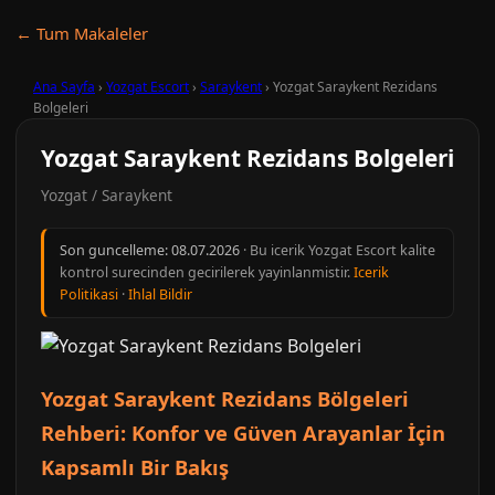
← Tum Makaleler
Ana Sayfa
›
Yozgat Escort
›
Saraykent
›
Yozgat Saraykent Rezidans
Bolgeleri
Yozgat Saraykent Rezidans Bolgeleri
Yozgat / Saraykent
Son guncelleme:
08.07.2026
· Bu icerik Yozgat Escort kalite
kontrol surecinden gecirilerek yayinlanmistir.
Icerik
Politikasi
·
Ihlal Bildir
Yozgat Saraykent Rezidans Bölgeleri
Rehberi: Konfor ve Güven Arayanlar İçin
Kapsamlı Bir Bakış