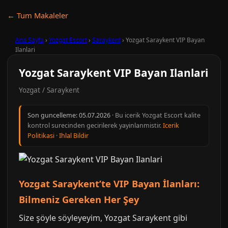
← Tum Makaleler
Ana Sayfa
›
Yozgat Escort
›
Saraykent
›
Yozgat Saraykent VIP Bayan
Ilanlari
Yozgat Saraykent VIP Bayan Ilanlari
Yozgat / Saraykent
Son guncelleme:
05.07.2026
· Bu icerik Yozgat Escort kalite
kontrol surecinden gecirilerek yayinlanmistir.
Icerik
Politikasi
·
Ihlal Bildir
Yozgat Saraykent’te VIP Bayan İlanları:
Bilmeniz Gereken Her Şey
Size şöyle söyleyeyim, Yozgat Saraykent gibi