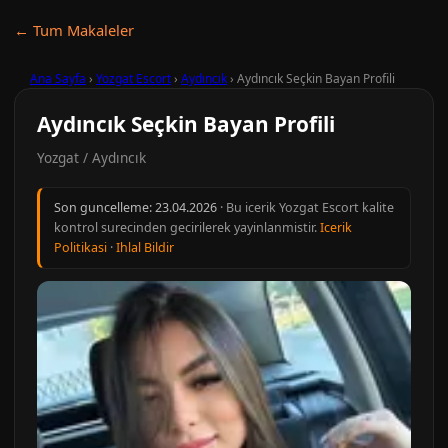
← Tum Makaleler
Ana Sayfa
›
Yozgat Escort
›
Aydıncık
›
Aydıncık Seçkin Bayan Profili
Aydıncık Seçkin Bayan Profili
Yozgat / Aydıncık
Son guncelleme:
23.04.2026
· Bu icerik Yozgat Escort kalite
kontrol surecinden gecirilerek yayinlanmistir.
Icerik
Politikasi
·
Ihlal Bildir