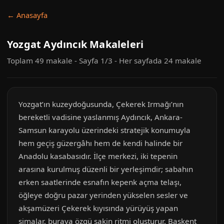
← Anasayfa
Yozgat Aydıncık Makaleleri
Toplam 49 makale - Sayfa 1/3 - Her sayfada 24 makale
Yozgat’ın kuzeydoğusunda, Çekerek Irmağı’nın
bereketli vadisine yaslanmış Aydıncık, Ankara-
Samsun karayolu üzerindeki stratejik konumuyla
hem geçiş güzergâhı hem de kendi halinde bir
Anadolu kasabasıdır. İlçe merkezi, iki tepenin
arasına kurulmuş düzenli bir yerleşimdir; sabahın
erken saatlerinde esnafın kepenk açma telaşı,
öğleye doğru pazar yerinden yükselen sesler ve
akşamüzeri Çekerek kıyısında yürüyüş yapan
simalar, buraya özgü sakin ritmi oluşturur. Başkent