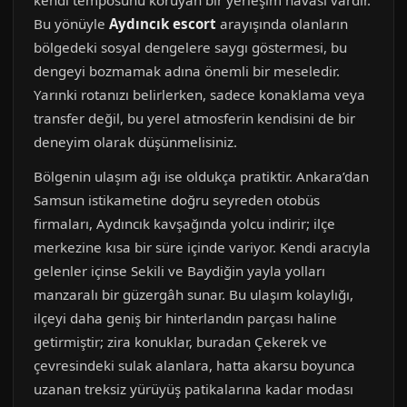
kendi temposunu koruyan bir yerleşim havası vardır.
Bu yönüyle
Aydıncık escort
arayışında olanların
bölgedeki sosyal dengelere saygı göstermesi, bu
dengeyi bozmamak adına önemli bir meseledir.
Yarınki rotanızı belirlerken, sadece konaklama veya
transfer değil, bu yerel atmosferin kendisini de bir
deneyim olarak düşünmelisiniz.
Bölgenin ulaşım ağı ise oldukça pratiktir. Ankara’dan
Samsun istikametine doğru seyreden otobüs
firmaları, Aydıncık kavşağında yolcu indirir; ilçe
merkezine kısa bir süre içinde variyor. Kendi aracıyla
gelenler içinse Sekili ve Baydiğin yayla yolları
manzaralı bir güzergâh sunar. Bu ulaşım kolaylığı,
ilçeyi daha geniş bir hinterlandın parçası haline
getirmiştir; zira konuklar, buradan Çekerek ve
çevresindeki sulak alanlara, hatta akarsu boyunca
uzanan treksiz yürüyüş patikalarına kadar modası