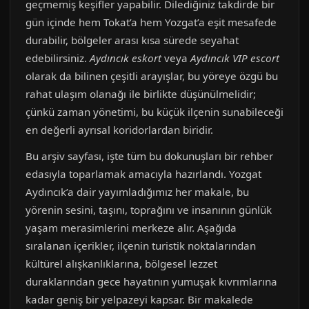
geçmemiş keşifler yapabilir. Dilediğiniz takdirde bir
gün içinde hem Tokat’a hem Yozgat’a eşit mesafede
durabilir, bölgeler arası kısa sürede seyahat
edebilirsiniz.
Aydıncık eskort
veya
Aydıncık VIP escort
olarak da bilinen çeşitli arayışlar, bu yöreye özgü bu
rahat ulaşım olanağı ile birlikte düşünülmelidir;
çünkü zaman yönetimi, bu küçük ilçenin sunabileceği
en değerli ayrısal koridorlardan biridir.
Bu arşiv sayfası, işte tüm bu dokunuşları bir rehber
edasıyla toparlamak amacıyla hazırlandı. Yozgat
Aydıncık’a dair yayımladığımız her makale, bu
yörenin sesini, taşını, toprağını ve insanının günlük
yaşam merasimlerini merkeze alır. Aşağıda
sıralanan içerikler, ilçenin turistik noktalarından
kültürel alışkanlıklarına, bölgesel lezzet
duraklarından gece hayatının yumuşak kıvrımlarına
kadar geniş bir yelpazeyi kapsar. Bir makalede