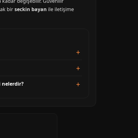
kadar değişebilir. Güvenilir
cak bir
seckin bayan
ile iletişime
i nelerdir?