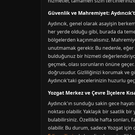
hizmetler, tamamen sizin tercihleriniz
Güvenlik ve Mahremiyet: Aydıncık't
Aydıncık, genel olarak asayişin berkema
her yerde olduğu gibi, burada da temel
bölgelerden kaçınmalısınız. Mahremiye
unutmamak gerekir. Bu nedenle, eğer k
bulduğunuz bir hizmeti değerlendiriyor
geçmek, olası sorunların önüne geçer. 
doğrusudur. Gizliliğinizi korumak ve 
Aydıncık'taki gecelerinizin huzurlu geç
Yozgat Merkez ve Çevre İlçelere Kısa
Aydıncık'ın sunduğu sakin gece hayatı s
noktası olabilir. Yaklaşık bir saatlik b
bulabilirsiniz. Özellikle hafta sonları,
olabilir. Bu durum, sadece Yozgat için 