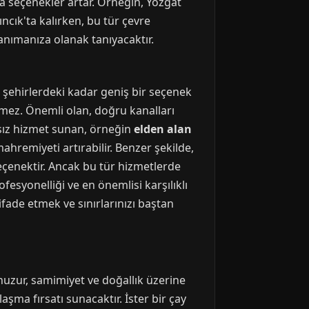
da seçenekler artar. Örneğin, Yozgat
ncık'ta kalırken, bu tür çevre
anımanıza olanak tanıyacaktır.
 şehirlerdeki kadar geniş bir seçenek
lmez. Önemli olan, doğru kanalları
ısız hizmet sunan, örneğin
elden alan
mahremiyeti artırabilir. Benzer şekilde,
seçenektir. Ancak bu tür hizmetlerde
esyonelliği ve en önemlisi karşılıklı
ifade etmek ve sınırlarınızı baştan
 huzur, samimiyet ve doğallık üzerine
şma fırsatı sunacaktır. İster bir çay