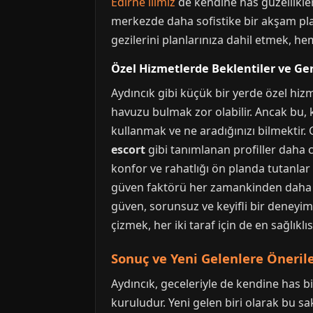
Edirne ilimiz
de kendine has güzellikler
merkezde daha sofistike bir akşam pla
gezilerini planlarınıza dahil etmek, h
Özel Hizmetlerde Beklentiler ve Ge
Aydıncık gibi küçük bir yerde özel hiz
havuzu bulmak zor olabilir. Ancak bu, 
kullanmak ve ne aradığınızı bilmektir.
escort
gibi tanımlanan profiller daha ca
konfor ve rahatlığı ön planda tutanlar 
güven faktörü her zamankinden daha faz
güven, sorunsuz ve keyifli bir deneyimi
çizmek, her iki taraf için de en sağlıklıs
Sonuç ve Yeni Gelenlere Öneril
Aydıncık, geceleriyle de kendine has bi
kuruludur. Yeni gelen biri olarak bu sa