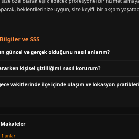
ize özel olarak eşlik edecek profesyonel bir hizmet almaya 
parak, beklentilerinize uygun, size keyifli bir akşam yaşata
Bilgiler ve SSS
nın güncel ve gerçek olduğunu nasıl anlarım?
 ararken kişisel gizliliğimi nasıl korurum?
gece vakitlerinde ilçe içinde ulaşım ve lokasyon pratikler
i Makaleler
 Ilanlar