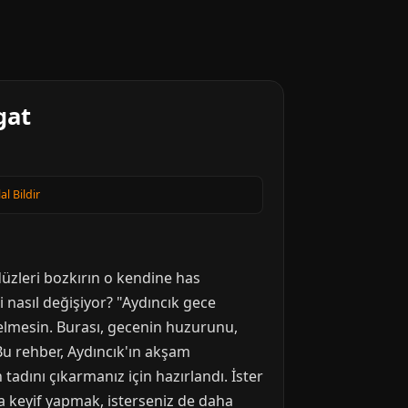
gat
lal Bildir
ndüzleri bozkırın o kendine has
 nasıl değişiyor? "Aydıncık gece
gelmesin. Burası, gecenin huzurunu,
Bu rehber, Aydıncık'ın akşam
adını çıkarmanız için hazırlandı. İster
ada keyif yapmak, isterseniz de daha