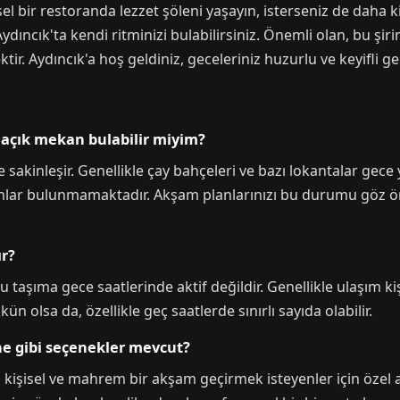
esel bir restoranda lezzet şöleni yaşayın, isterseniz de daha k
Aydıncık'ta kendi ritminizi bulabilirsiniz. Önemli olan, bu şi
tir. Aydıncık'a hoş geldiniz, geceleriniz huzurlu ve keyifli ge
 açık mekan bulabilir miyim?
 sakinleşir. Genellikle çay bahçeleri ve bazı lokantalar gece
kanlar bulunmamaktadır. Akşam planlarınızı bu durumu göz
ır?
u taşıma gece saatlerinde aktif değildir. Genellikle ulaşım ki
 olsa da, özellikle geç saatlerde sınırlı sayıda olabilir.
ne gibi seçenekler mevcut?
işisel ve mahrem bir akşam geçirmek isteyenler için özel ar