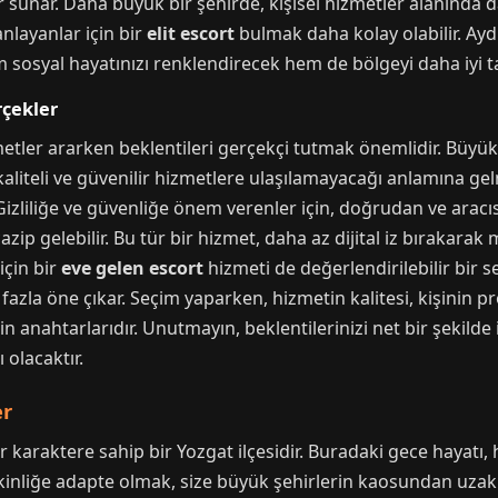
 sunar. Daha büyük bir şehirde, kişisel hizmetler alanında 
nlayanlar için bir
elit escort
bulmak daha kolay olabilir. Aydı
em sosyal hayatınızı renklendirecek hem de bölgeyi daha iyi t
rçekler
metler ararken beklentileri gerçekçi tutmak önemlidir. Büyük
kaliteli ve güvenilir hizmetlere ulaşılamayacağı anlamına ge
 Gizliliğe ve güvenliğe önem verenler için, doğrudan ve arac
zip gelebilir. Bu tür bir hizmet, daha az dijital iz bırakarak 
için bir
eve gelen escort
hizmeti de değerlendirilebilir bir 
la öne çıkar. Seçim yaparken, hizmetin kalitesi, kişinin prof
n anahtarlarıdır. Unutmayın, beklentilerinizi net bir şekilde 
ı olacaktır.
er
r karaktere sahip bir Yozgat ilçesidir. Buradaki gece hayatı,
kinliğe adapte olmak, size büyük şehirlerin kaosundan uzakla