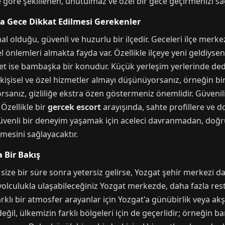
e göre şekillenen, unutulmaz ve özel bir gece geçirmenizi sağ
a Gece Dikkat Edilmesi Gerekenler
l olduğu, güvenli ve huzurlu bir ilçedir. Geceleri ilçe merkez
 önlemleri almakta fayda var. Özellikle ilçeye yeni geldiysen
t ise bambaşka bir konudur. Küçük yerleşim yerlerinde dedi
işisel ve özel hizmetler almayı düşünüyorsanız, örneğin bi
sanız, gizliliğe ekstra özen göstermeniz önemlidir. Güvenili
Özellikle bir
gercek escort
arayışında, sahte profillere ve do
güvenli bir deneyim yaşamak için aceleci davranmadan, doğ
mesini sağlayacaktır.
 Bir Bakış
ize bir süre sonra yetersiz gelirse, Yozgat şehir merkezi da
ir yolculukla ulaşabileceğiniz Yozgat merkezde, daha fazla res
 farklı bir atmosfer arayanlar için Yozgat'a günübirlik veya ak
değil, ülkemizin farklı bölgeleri için de geçerlidir; örneğin