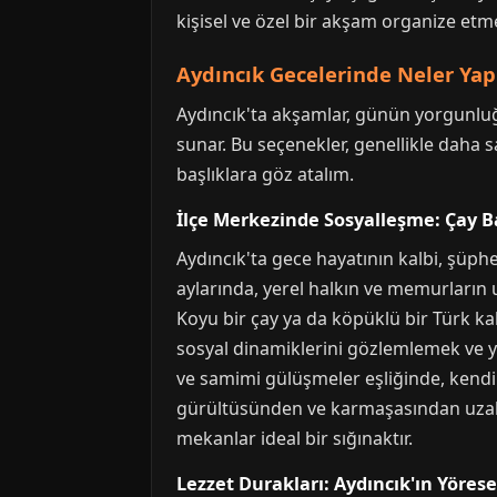
kişisel ve özel bir akşam organize et
Aydıncık Gecelerinde Neler Yapı
Aydıncık'ta akşamlar, günün yorgunluğun
sunar. Bu seçenekler, genellikle daha sa
başlıklara göz atalım.
İlçe Merkezinde Sosyalleşme: Çay B
Aydıncık'ta gece hayatının kalbi, şüphe
aylarında, yerel halkın ve memurların 
Koyu bir çay ya da köpüklü bir Türk kah
sosyal dinamiklerini gözlemlemek ve ye
ve samimi gülüşmeler eşliğinde, kendin
gürültüsünden ve karmaşasından uzakla
mekanlar ideal bir sığınaktır.
Lezzet Durakları: Aydıncık'ın Yöre