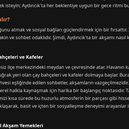
mek isteyin; Aydıncık'ta her beklentiye uygun bir gece ritm
lır?
u atmak ve sosyal bağları güçlendirmek için bir fırsattır. İ
kin ve sohbet odaklıdır. Şimdi, Aydıncık'ta bir akşamı nasıl ke
ahçeleri ve Kafeler
siz ilçe merkezindeki meydan ve çevresinde atar. Havanın kar
uğrak yeri olan çay bahçeleri ve kafeler dolmaya başlar. Bu
vesi eşliğinde edilen sohbetler, akşamların vazgeçilmezidir. 
rel halkla kaynaşmak için harika bir başlangıç noktasıdır. T
izi kısa sürede bu huzurlu atmosferin bir parçası gibi hisse
şarak, basit ve içten bir sosyalleşme deneyimi arayanlar 
sel Akşam Yemekleri