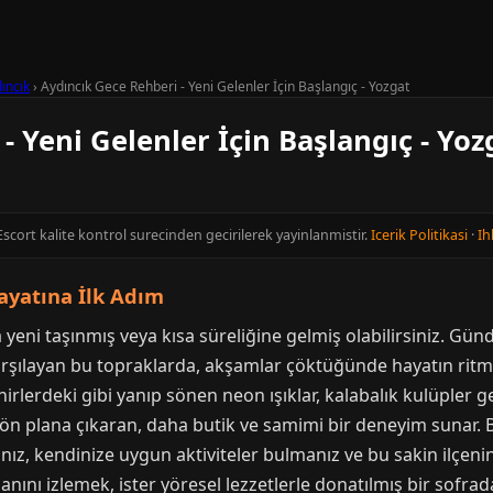
ıncık
›
Aydıncık Gece Rehberi - Yeni Gelenler İçin Başlangıç - Yozgat
- Yeni Gelenler İçin Başlangıç - Yoz
Escort kalite kontrol surecinden gecirilerek yayinlanmistir.
Icerik Politikasi
·
Ih
ayatına İlk Adım
'a yeni taşınmış veya kısa süreliğine gelmiş olabilirsiniz. Gü
 karşılayan bu topraklarda, akşamlar çöktüğünde hayatın ritmi
irlerdeki gibi yanıp sönen neon ışıklar, kalabalık kulüpler 
i ön plana çıkaran, daha butik ve samimi bir deneyim sunar. 
z, kendinize uygun aktiviteler bulmanız ve bu sakin ilçenin t
danını izlemek, ister yöresel lezzetlerle donatılmış bir sofr