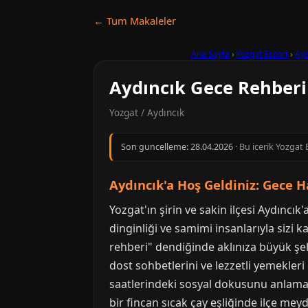
← Tum Makaleler
Ana Sayfa
›
Yozgat Escort
›
Ayd
Aydıncık Gece Rehberi 
Yozgat / Aydıncık
Son guncelleme:
28.04.2026
· Bu icerik Yozgat 
Aydıncık'a Hoş Geldiniz: Gece H
Yozgat'ın şirin ve sakin ilçesi Aydıncık
dinginliği ve samimi insanlarıyla sizi
rehberi" dendiğinde aklınıza büyük şeh
dost sohbetlerini ve lezzetli yemekler
saatlerindeki sosyal dokusunu anlamanı
bir fincan sıcak çay eşliğinde ilçe mey