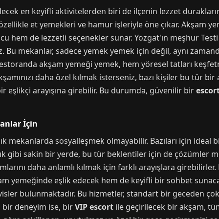
ecek en keyifli aktivitelerden biri de ilçenin lezzet duraklar
 özellikle et yemekleri ve hamur işleriyle öne çıkar. Akşam y
cu hem de lezzetli seçenekler sunar. Yozgat'ın meşhur Testi
iz. Bu mekanlar, sadece yemek yemek için değil, aynı zamanda
r restoranda akşam yemeği yemek, hem yöresel tatları keşfe
şamınızı daha özel kılmak isterseniz, bazı kişiler bu tür bir
 eşlikçi arayışına girebilir. Bu durumda, güvenilir bir
escor
anlar İçin
k mekanlarda sosyalleşmek olmayabilir. Bazıları için ideal b
ık gibi sakin bir yerde, bu tür beklentiler için de çözümler me
mlarını daha anlamlı kılmak için farklı arayışlara girebilirler
şam yemeğinde eşlik edecek hem de keyifli bir sohbet sunaca
visler bulunmaktadır. Bu hizmetler, standart bir geceden çok
 bir deneyim ise, bir
VIP escort
ile geçirilecek bir akşam, tüm