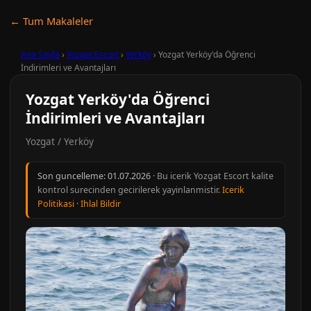
← Tum Makaleler
Ana Sayfa
›
Yozgat Escort
›
Yerköy
›
Yozgat Yerköy'da Öğrenci
İndirimleri ve Avantajları
Yozgat Yerköy'da Öğrenci
İndirimleri ve Avantajları
Yozgat / Yerköy
Son guncelleme:
01.07.2026
· Bu icerik Yozgat Escort kalite
kontrol surecinden gecirilerek yayinlanmistir.
Icerik
Politikasi
·
Ihlal Bildir