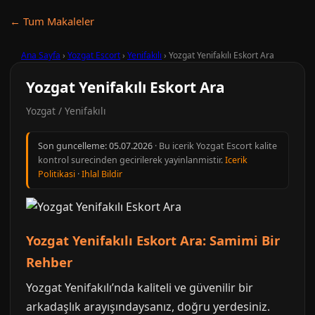
← Tum Makaleler
Ana Sayfa
›
Yozgat Escort
›
Yenifakılı
›
Yozgat Yenifakılı Eskort Ara
Yozgat Yenifakılı Eskort Ara
Yozgat / Yenifakılı
Son guncelleme:
05.07.2026
· Bu icerik Yozgat Escort kalite
kontrol surecinden gecirilerek yayinlanmistir.
Icerik
Politikasi
·
Ihlal Bildir
Yozgat Yenifakılı Eskort Ara: Samimi Bir
Rehber
Yozgat Yenifakılı’nda kaliteli ve güvenilir bir
arkadaşlık arayışındaysanız, doğru yerdesiniz.