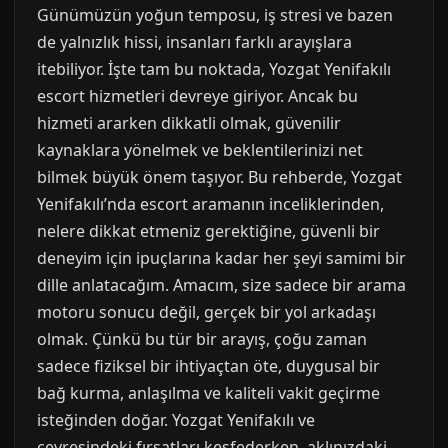
Günümüzün yoğun temposu, iş stresi ve bazen
de yalnızlık hissi, insanları farklı arayışlara
itebiliyor. İşte tam bu noktada, Yozgat Yenifakılı
escort hizmetleri devreye giriyor. Ancak bu
hizmeti ararken dikkatli olmak, güvenilir
kaynaklara yönelmek ve beklentilerinizi net
bilmek büyük önem taşıyor. Bu rehberde, Yozgat
Yenifakılı’nda escort aramanın inceliklerinden,
nelere dikkat etmeniz gerektiğine, güvenli bir
deneyim için ipuçlarına kadar her şeyi samimi bir
dille anlatacağım. Amacım, size sadece bir arama
motoru sonucu değil, gerçek bir yol arkadaşı
olmak. Çünkü bu tür bir arayış, çoğu zaman
sadece fiziksel bir ihtiyaçtan öte, duygusal bir
bağ kurma, anlaşılma ve kaliteli vakit geçirme
isteğinden doğar. Yozgat Yenifakılı ve
çevresindeki fırsatları keşfederken, aklınızdaki