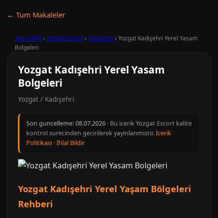
← Tum Makaleler
Ana Sayfa
›
Yozgat Escort
›
Kadışehri
›
Yozgat Kadışehri Yerel Yasam
Bolgeleri
Yozgat Kadışehri Yerel Yasam
Bolgeleri
Yozgat / Kadışehri
Son guncelleme:
08.07.2026
· Bu icerik Yozgat Escort kalite
kontrol surecinden gecirilerek yayinlanmistir.
Icerik
Politikasi
·
Ihlal Bildir
Yozgat Kadışehri Yerel Yaşam Bölgeleri
Rehberi