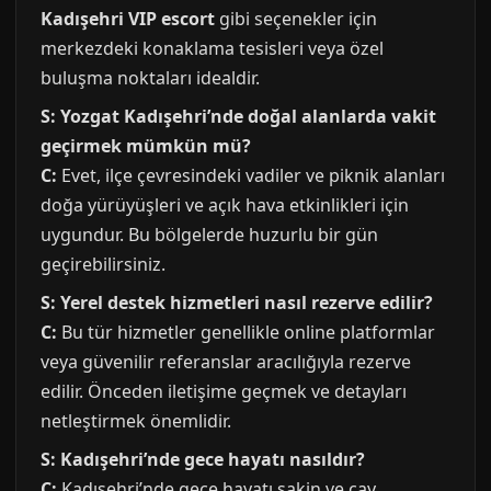
Kadışehri VIP escort
gibi seçenekler için
merkezdeki konaklama tesisleri veya özel
buluşma noktaları idealdir.
S: Yozgat Kadışehri’nde doğal alanlarda vakit
geçirmek mümkün mü?
C:
Evet, ilçe çevresindeki vadiler ve piknik alanları
doğa yürüyüşleri ve açık hava etkinlikleri için
uygundur. Bu bölgelerde huzurlu bir gün
geçirebilirsiniz.
S: Yerel destek hizmetleri nasıl rezerve edilir?
C:
Bu tür hizmetler genellikle online platformlar
veya güvenilir referanslar aracılığıyla rezerve
edilir. Önceden iletişime geçmek ve detayları
netleştirmek önemlidir.
S: Kadışehri’nde gece hayatı nasıldır?
C:
Kadışehri’nde gece hayatı sakin ve çay