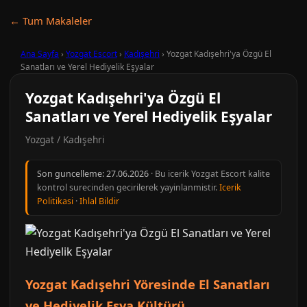
← Tum Makaleler
Ana Sayfa
›
Yozgat Escort
›
Kadışehri
›
Yozgat Kadışehri'ya Özgü El
Sanatları ve Yerel Hediyelik Eşyalar
Yozgat Kadışehri'ya Özgü El
Sanatları ve Yerel Hediyelik Eşyalar
Yozgat / Kadışehri
Son guncelleme:
27.06.2026
· Bu icerik Yozgat Escort kalite
kontrol surecinden gecirilerek yayinlanmistir.
Icerik
Politikasi
·
Ihlal Bildir
Yozgat Kadışehri Yöresinde El Sanatları
ve Hediyelik Eşya Kültürü