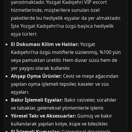
yansıtmaktadır. Yozgat Kadışehri VIP escort
hizmetlerinde, müşterilere sunulan özel
paketlerde bu hediyelik eşyalar da yer almaktadır.
İşte Yozgat Kadışehri’na özgü başlıca hediyelik
eşya türleri:
El Dokuması Kilim ve Halılar:
Yozgat
Kadışehri’na özgü motiflerle süslenmiş, %100 yün
veya pamuktan üretilir. Hem duvar süsü hem de
yer yaygısı olarak kullanılır.
Ahşap Oyma Ürünler:
Ceviz ve meşe ağacından
yapılan oyma işlemeli tepsiler, kaseler ve süs
eşyaları.
Bakır İşlemeli Eşyalar:
Bakır cezveler, sürahiler
ve tabaklar, geleneksel yöntemlerle işlenir.
Yöresel Takı ve Aksesuarlar:
Gümüş ve bakır
kullanılarak yapılan kolye, küpe ve bilezikler.
El İşlemeli Kumaşlar:
Geleneksel desenlerle