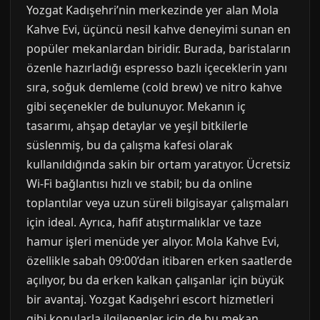
Yozgat Kadışehri’nin merkezinde yer alan Mola
Kahve Evi, üçüncü nesil kahve deneyimi sunan en
popüler mekanlardan biridir. Burada, baristaların
özenle hazırladığı espresso bazlı içeceklerin yanı
sıra, soğuk demleme (cold brew) ve nitro kahve
gibi seçenekler de bulunuyor. Mekanın iç
tasarımı, ahşap detaylar ve yeşil bitkilerle
süslenmiş, bu da çalışma kafesi olarak
kullanıldığında sakin bir ortam yaratıyor. Ücretsiz
Wi-Fi bağlantısı hızlı ve stabil; bu da online
toplantılar veya uzun süreli bilgisayar çalışmaları
için ideal. Ayrıca, hafif atıştırmalıklar ve taze
hamur işleri menüde yer alıyor. Mola Kahve Evi,
özellikle sabah 09:00’dan itibaren erken saatlerde
açılıyor, bu da erken kalkan çalışanlar için büyük
bir avantaj. Yozgat Kadışehri escort hizmetleri
gibi konularla ilgilenenler için de bu mekan,