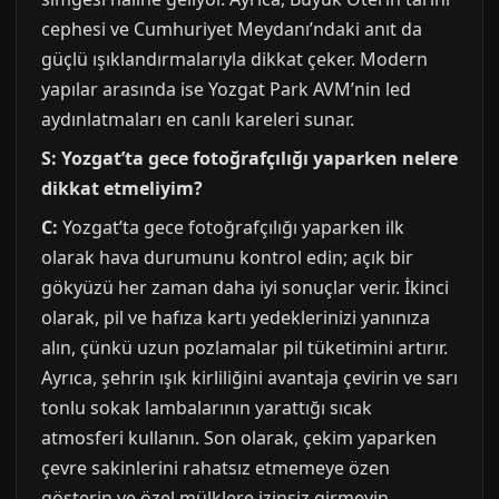
cephesi ve Cumhuriyet Meydanı’ndaki anıt da
güçlü ışıklandırmalarıyla dikkat çeker. Modern
yapılar arasında ise Yozgat Park AVM’nin led
aydınlatmaları en canlı kareleri sunar.
S: Yozgat’ta gece fotoğrafçılığı yaparken nelere
dikkat etmeliyim?
C:
Yozgat’ta gece fotoğrafçılığı yaparken ilk
olarak hava durumunu kontrol edin; açık bir
gökyüzü her zaman daha iyi sonuçlar verir. İkinci
olarak, pil ve hafıza kartı yedeklerinizi yanınıza
alın, çünkü uzun pozlamalar pil tüketimini artırır.
Ayrıca, şehrin ışık kirliliğini avantaja çevirin ve sarı
tonlu sokak lambalarının yarattığı sıcak
atmosferi kullanın. Son olarak, çekim yaparken
çevre sakinlerini rahatsız etmemeye özen
gösterin ve özel mülklere izinsiz girmeyin.