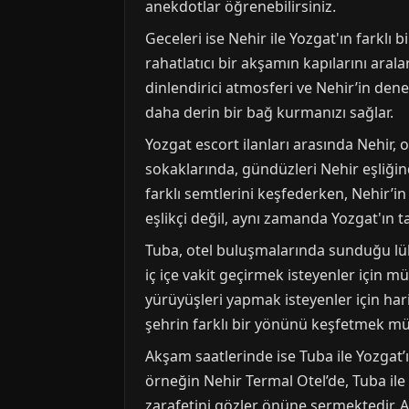
anekdotlar öğrenebilirsiniz.
Geceleri ise Nehir ile Yozgat'ın farklı
rahatlatıcı bir akşamın kapılarını arala
dinlendirici atmosferi ve Nehir’in den
daha derin bir bağ kurmanızı sağlar.
Yozgat escort ilanları arasında Nehir, 
sokaklarında, gündüzleri Nehir eşliğin
farklı semtlerini keşfederken, Nehir’in
eşlikçi değil, aynı zamanda Yozgat'ın ta
Tuba, otel buluşmalarında sunduğu lük
iç içe vakit geçirmek isteyenler için 
yürüyüşleri yapmak isteyenler için hari
şehrin farklı bir yönünü keşfetmek 
Akşam saatlerinde ise Tuba ile Yozgat’ı
örneğin Nehir Termal Otel’de, Tuba ile
zarafetini gözler önüne sermektedir. Ay