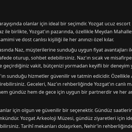
 arayışında olanlar için ideal bir seçimdir. Yozgat ucuz esc
az ile birlikte, Yozgat'ın pazarında, özellikle Meydan Mahalles
amimi ve dost canlısı kişiliği ile her anınızı özel kılar.
asında Naz, müşterilerine sunduğu uygun fiyat avantajları il
afede oturup, sohbet edebilirsiniz. Naz'ın sıcak ve misafirper
ile geçirdiğiniz vakit, bütçenizi yormadan keyifli bir deneyim
'ın sunduğu hizmetler güvenilir ve tatmin edicidir. Özellikle
irebilirsiniz. Geceleri, Naz'ın rehberliğinde Yozgat'ın canlı 
z, hem gündüz hem de gece için uygun bir partnerdir ve her a
nlar için olgun ve güvenilir bir seçenektir. Gündüz saatlerind
ündür. Yozgat Arkeoloji Müzesi, gündüz ziyaretleri için ideal
bilirsiniz. Tarihî mekanları dolaşırken, Nehir’in rehberliğind