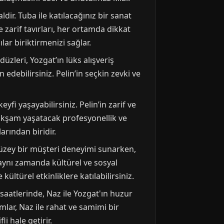
ldir. Tuba ile katılacağınız bir sanat
e zarif tavırları, her ortamda dikkat
lar biriktirmenizi sağlar.
üzleri, Yozgat’ın lüks alışveriş
 edebilirsiniz. Pelin’in seçkin zevki ve
fi yaşayabilirsiniz. Pelin’in zarif ve
 akşam yaşatacak profesyonellik ve
larından biridir.
t düzey bir müşteri deneyimi sunarken,
, aynı zamanda kültürel ve sosyal
ültürel etkinliklere katılabilirsiniz.
aatlerinde, Naz ile Yozgat'ın huzur
mlar, Naz ile rahat ve samimi bir
i hale getirir.