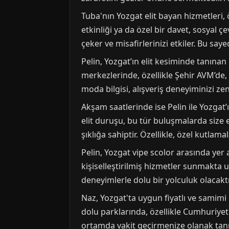
Tuba'nın Yozgat elit bayan hizmetleri, öz
etkinliği ya da özel bir davet, sosyal ç
çeker ve misafirlerinizi etkiler. Bu say
Pelin, Yozgat’ın elit kesiminde tanınan 
merkezlerinde, özellikle Şehir AVM’de, P
moda bilgisi, alışveriş deneyiminizi zeng
Akşam saatlerinde ise Pelin ile Yozgat’
elit duruşu, bu tür buluşmalarda size 
şıklığa sahiptir. Özellikle, özel kutlama
Pelin, Yozgat vipe scolor arasında yer 
kişiselleştirilmiş hizmetler sunmakta u
deneyimlerle dolu bir yolculuk olacaktır
Naz, Yozgat'ta uygun fiyatlı ve samimi
dolu parklarında, özellikle Cumhuriyet 
ortamda vakit geçirmenize olanak tanır. 