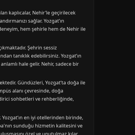
an kaplıcalar, Nehir’le geçirilecek
landırmanızı sağlar. Yozgat’ın
u deneyim, hem şehirle hem de Nehir ile
çıkmaktadır. Şehrin sessiz
an tanıklık edebilirsiniz. Yozgat’ın
nlamlı hale gelir. Nehir, sadece bir
ktedir. Gündüzleri, Yozgat’ta doğa ile
ampüs alanı çevresinde, doğa
irici sohbetleri ve rehberliğinde,
Yozgat’ın en iyi otellerinden birinde,
ba'nın sunduğu hizmetin kalitesini ve
buluşmasını özel ve unutulmaz kılar.