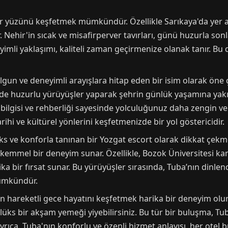
 bir yüzünü keşfetmek mümkündür. Özellikle Sarıkaya'da yer al
r. Nehir'in sıcak ve misafirperver tavırları, günü huzurla son
eyimli yaklaşımı, kaliteli zaman geçirmenize olanak tanır. B
olgun ve deneyimli arayışlara hitap eden bir isim olarak öne 
de huzurlu yürüyüşler yaparak şehrin günlük yaşamına yakınd
 bilgisi ve rehberliği sayesinde yolculuğunuz daha zengin ve a
rihi ve kültürel yönlerini keşfetmenizde bir yol göstericidir.
s ve konforla tanınan bir Yozgat escort olarak dikkat çekme
mükemmel bir deneyim sunar. Özellikle, Bozok Üniversitesi k
ka bir fırsat sunar. Bu yürüyüşler sırasında, Tuba’nın dinlend
mümkündür.
n hareketli gece hayatını keşfetmek harika bir deneyim olur. 
 lüks bir akşam yemeği yiyebilirsiniz. Bu tür bir buluşma, Tu
rıca, Tuba'nın konforlu ve özenli hizmet anlayışı, her otel 