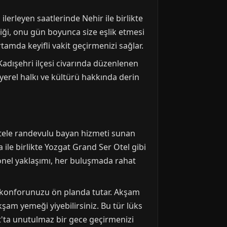
ilerleyen saatlerinde Nehir ile birlikte
iliği, onu gün boyunca size eşlik etmesi
rtamda keyifli vakit geçirmenizi sağlar.
 Kadışehri ilçesi civarında düzenlenen
ın yerel halkı ve kültürü hakkında derin
t otele randevulu bayan hizmeti sunan
le birlikte Yozgat Grand Ser Otel gibi
syonel yaklaşımı, her buluşmada rahat
a konforunuzu ön planda tutar. Akşam
şam yemeği yiyebilirsiniz. Bu tür lüks
t'ta unutulmaz bir gece geçirmenizi