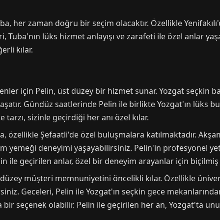
ba, her zaman doğru bir seçim olacaktır. Özellikle Yenifakılı
 Tuba'nın lüks hizmet anlayışı ve zarafeti ile özel anlar yaş
rli kılar.
enler için Pelin, üst düzey bir hizmet sunar. Yozgat seçkin ba
ır. Gündüz saatlerinde Pelin ile birlikte Yozgat'ın lüks butik
ke tarzı, sizinle geçirdiği her anı özel kılar.
, özellikle Şefaatli'de özel buluşmalara katılmaktadır. Akşam 
am yemeği deneyimi yaşayabilirsiniz. Pelin'in profesyonel yete
n ile geçirilen anlar, özel bir deneyim arayanlar için biçilmiş
 düzey müşteri memnuniyetini öncelikli kılar. Özellikle ünive
rsiniz. Geceleri, Pelin ile Yozgat'ın seçkin gece mekanlarında
a bir seçenek olabilir. Pelin ile geçirilen her an, Yozgat'ta 