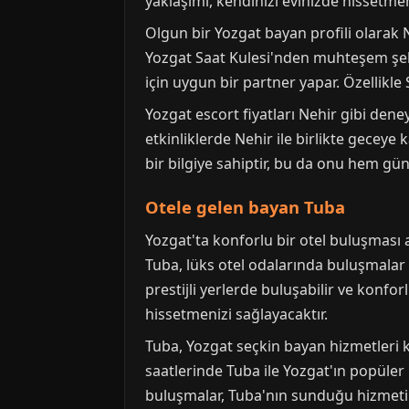
yaklaşımı, kendinizi evinizde hissetmen
Olgun bir Yozgat bayan profili olarak N
Yozgat Saat Kulesi'nden muhteşem şehir 
için uygun bir partner yapar. Özellikle 
Yozgat escort fiyatları Nehir gibi dene
etkinliklerde Nehir ile birlikte geceye k
bir bilgiye sahiptir, bu da onu hem gü
Otele gelen bayan Tuba
Yozgat'ta konforlu bir otel buluşması a
Tuba, lüks otel odalarında buluşmalar 
prestijli yerlerde buluşabilir ve konfo
hissetmenizi sağlayacaktır.
Tuba, Yozgat seçkin bayan hizmetleri
saatlerinde Tuba ile Yozgat'ın popüler
buluşmalar, Tuba'nın sunduğu hizmetin