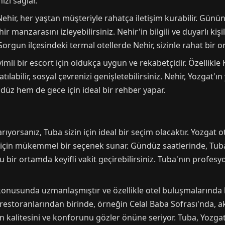
izi sağlar.
ehir, her yaştan müşteriyle rahatça iletişim kurabilir. Günün 
manzarasını izleyebilirsiniz. Nehir'in bilgili ve duyarlı kiş
Sorgun ilçesindeki termal otellerde Nehir, sizinle rahat bir o
yimli bir escort için oldukça uygun ve rekabetçidir. Özellikle
atılabilir, sosyal çevrenizi genişletebilirsiniz. Nehir, Yozgat'
ndüz hem de gece için ideal bir rehber yapar.
rıyorsanız, Tuba sizin için ideal bir seçim olacaktır. Yozga
için mükemmel bir seçenek sunar. Gündüz saatlerinde, Tuba i
rlu bir ortamda keyifli vakit geçirebilirsiniz. Tuba'nın profe
 konusunda uzmanlaşmıştır ve özellikle otel buluşmalarınd
 restoranlarından birinde, örneğin Celal Baba Sofrası'nda, ak
 kalitesini ve konforunu gözler önüne seriyor. Tuba, Yozga