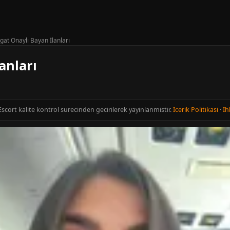
gat Onaylı Bayan İlanları
anları
Escort kalite kontrol surecinden gecirilerek yayinlanmistir.
Icerik Politikasi
·
Ih