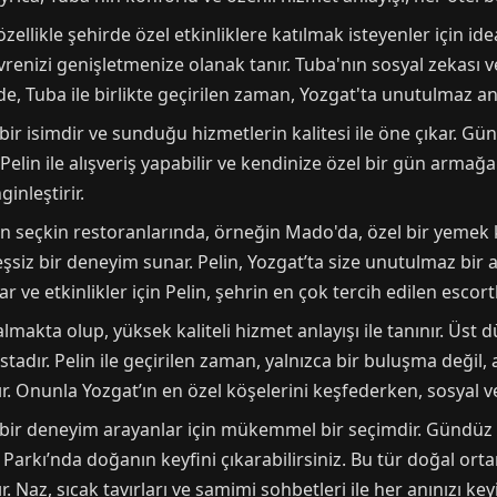
ellikle şehirde özel etkinliklere katılmak isteyenler için idea
evrenizi genişletmenize olanak tanır. Tuba'nın sosyal zekası v
ede, Tuba ile birlikte geçirilen zaman, Yozgat'ta unutulmaz anı
bir isimdir ve sunduğu hizmetlerin kalitesi ile öne çıkar. Günd
elin ile alışveriş yapabilir ve kendinize özel bir gün armağan
inleştirir.
ın seçkin restoranlarında, örneğin Mado'da, özel bir yemek key
eşsiz bir deneyim sunar. Pelin, Yozgat’ta size unutulmaz bir
lar ve etkinlikler için Pelin, şehrin en çok tercih edilen escort
almakta olup, yüksek kaliteli hizmet anlayışı ile tanınır. Üs
stadır. Pelin ile geçirilen zaman, yalnızca bir buluşma değil
. Onunla Yozgat’ın en özel köşelerini keşfederken, sosyal ve k
 bir deneyim arayanlar için mükemmel bir seçimdir. Gündüz s
Parkı’nda doğanın keyfini çıkarabilirsiniz. Bu tür doğal orta
Naz, sıcak tavırları ve samimi sohbetleri ile her anınızı keyifl