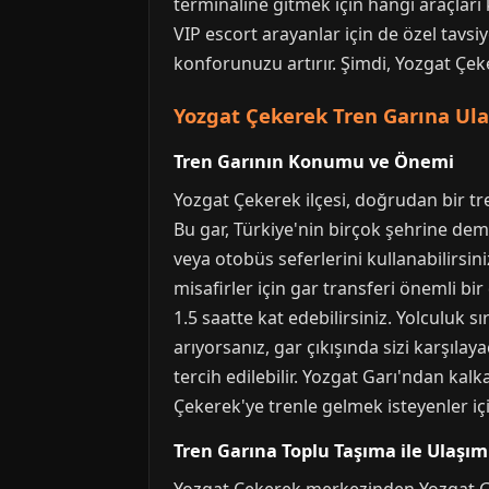
terminaline gitmek için hangi araçları 
VIP escort arayanlar için de özel tav
konforunuzu artırır. Şimdi, Yozgat Çeke
Yozgat Çekerek Tren Garına Ul
Tren Garının Konumu ve Önemi
Yozgat Çekerek ilçesi, doğrudan bir tr
Bu gar, Türkiye'nin birçok şehrine dem
veya otobüs seferlerini kullanabilirsin
misafirler için gar transferi önemli bi
1.5 saatte kat edebilirsiniz. Yolculuk s
arıyorsanız, gar çıkışında sizi karşıla
tercih edilebilir. Yozgat Garı'ndan kal
Çekerek'ye trenle gelmek isteyenler iç
Tren Garına Toplu Taşıma ile Ulaşım