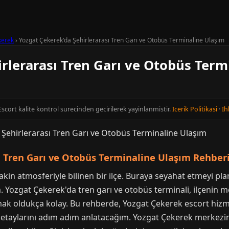
kerek
›
Yozgat Çekerek'da Şehirlerarası Tren Garı ve Otobüs Terminaline Ulaşım
rlerarası Tren Garı ve Otobüs Term
Escort kalite kontrol surecinden gecirilerek yayinlanmistir.
Icerik Politikasi
·
Ih
ı Tren Garı ve Otobüs Terminaline Ulaşım Rehber
akin atmosferiyle bilinen bir ilçe. Buraya seyahat etmeyi plan
. Yozgat Çekerek'da tren garı ve otobüs terminali, ilçenin m
mak oldukça kolay. Bu rehberde, Yozgat Çekerek escort hiz
ım detaylarını adım adım anlatacağım. Yozgat Çekerek merkez