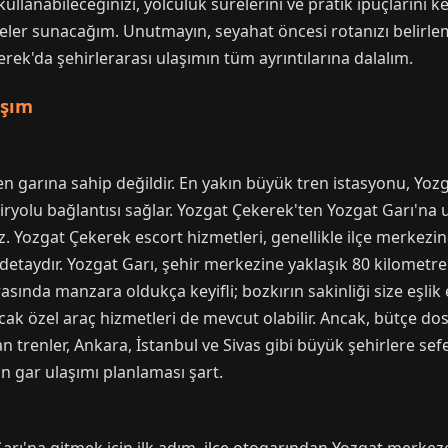
kullanabileceğinizi, yolculuk sürelerini ve pratik ipuçlarını 
siyeler sunacağım. Unutmayın, seyahat öncesi rotanızı belir
rek'da şehirlerarası ulaşımın tüm ayrıntılarına dalalım.
aşım
en garına sahip değildir. En yakın büyük tren istasyonu, Yo
iryolu bağlantısı sağlar. Yozgat Çekerek'ten Yozgat Garı'na
iz. Yozgat Çekerek escort hizmetleri, genellikle ilçe merkezin
r detaydır. Yozgat Garı, şehir merkezine yaklaşık 80 kilomet
ırasında manzara oldukça keyifli; bozkırın sakinliği size eşli
yacak özel araç hizmetleri de mevcut olabilir. Ancak, bütçe d
kan trenler, Ankara, İstanbul ve Sivas gibi büyük şehirlere se
in gar ulaşımı planlaması şart.