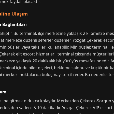
ek faydalı olacaktır.
line Ulaşım
 Bağlantıları
ahiptir. Bu terminal, ilçe merkezine yaklaşık 2 kilometre m
ozgat merkeze düzenli seferler düzenler. Yozgat Çekerek escor
nibüsleri veya taksileri kullanabilir. Minibüsler, terminal i
ekerek elit escort hizmetleri, terminal çıkışında müşterileri
erkeze yaklaşık 20 dakikalık bir yürüyüş mesafesindedir. An
 Terminal içinde bilet gişeleri, bekleme salonu ve küçük bir 
gibi merkezi noktalarda buluşmayı tercih eder. Bu nedenle, t
aşım
aline gitmek oldukça kolaydır. Merkezden Çekerek-Sorgun yol
merkezden sadece 5-10 dakikadır. Yozgat Çekerek VIP escort h