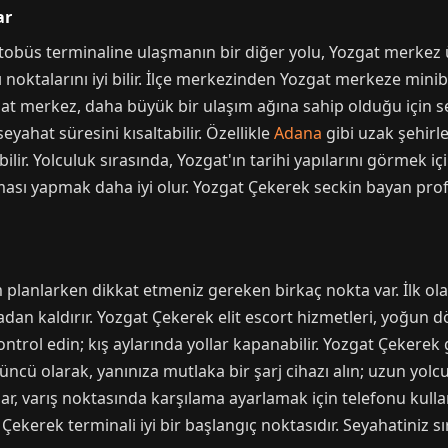
ar
tobüs terminaline ulaşmanın bir diğer yolu, Yozgat merkez
 noktalarını iyi bilir. İlçe merkezinden Yozgat merkeze mini
gat merkez, daha büyük bir ulaşım ağına sahip olduğu için s
eyahat süresini kısaltabilir. Özellikle
Adana
gibi uzak şehirl
 Yolculuk sırasında, Yozgat'ın tarihi yapılarını görmek için
aması yapmak daha iyi olur. Yozgat Çekerek seckin bayan profi
planlarken dikkat etmeniz gereken birkaç nokta var. İlk olar
dan kaldırır. Yozgat Çekerek elit escort hizmetleri, yoğun
ntrol edin; kış aylarında yollar kapanabilir. Yozgat Çekerek 
üncü olarak, yanınıza mutlaka bir şarj cihazı alın; uzun yolcu
ar, varış noktasında karşılama ayarlamak için telefonu kulla
 Çekerek terminali iyi bir başlangıç noktasıdır. Seyahatiniz 