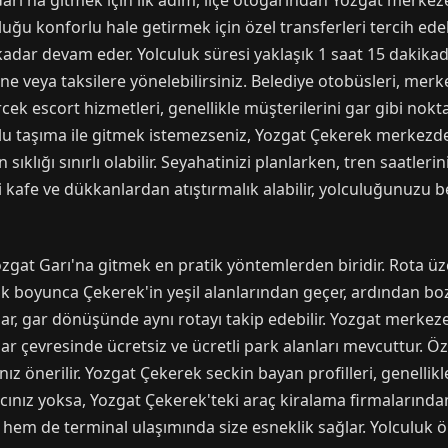
ı'na gitmek için ilk adım, ilçe otogarından Yozgat merkez
uluğu konforlu hale getirmek için özel transferleri tercih edeb
adar devam eder. Yolculuk süresi yaklaşık 1 saat 15 dakikad
e veya taksilere yönelebilirsiniz. Belediye otobüsleri, merk
k escort hizmetleri, genellikle müşterilerini gar gibi nokt
plu taşıma ile gitmek istemezseniz, Yozgat Çekerek merkezde
 sıklığı sınırlı olabilir. Seyahatinizi planlarken, tren saatl
 kafe ve dükkanlardan atıştırmalık alabilir, yolculuğunuzu be
ozgat Garı'na gitmek en pratik yöntemlerden biridir. Rota 
uk boyunca Çekerek'in yeşil alanlarından geçer, ardından bo
ar, gar dönüşünde aynı rotayı takip edebilir. Yozgat merkeze 
ar çevresinde ücretsiz ve ücretli park alanları mevcuttur. Öz
ız önerilir. Yozgat Çekerek seckin bayan profilleri, genellikl
acınız yoksa, Yozgat Çekerek'teki araç kiralama firmalarında
r hem de terminal ulaşımında size esneklik sağlar. Yolculuk