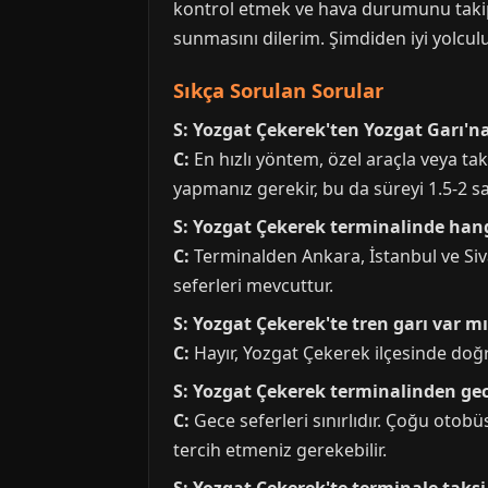
kontrol etmek ve hava durumunu takip 
sunmasını dilerim. Şimdiden iyi yolculu
Sıkça Sorulan Sorular
S: Yozgat Çekerek'ten Yozgat Garı'na
C:
En hızlı yöntem, özel araçla veya tak
yapmanız gerekir, bu da süreyi 1.5-2 saa
S: Yozgat Çekerek terminalinde hang
C:
Terminalden Ankara, İstanbul ve Siva
seferleri mevcuttur.
S: Yozgat Çekerek'te tren garı var m
C:
Hayır, Yozgat Çekerek ilçesinde doğr
S: Yozgat Çekerek terminalinden gec
C:
Gece seferleri sınırlıdır. Çoğu otob
tercih etmeniz gerekebilir.