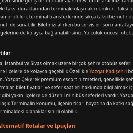
 çevresinde geniş bir otopark alanı mevcuttur, aracınızı rahat
ki taksi duraklarından terminale ulaşmak mümkün. Taksi üc
n profilleri, terminal transferlerinde sıkça taksi hizmetinde
meti de sunabilir. Biletinizi alırken bu servisleri sormanız f
gelerine de kolayca bağlanabilirsiniz. Yolculuk öncesi, otobü
tılar
a, İstanbul ve Sivas olmak üzere birçok şehre otobüs seferi
e ilçelere de kolayca geçebilir. Özellikle
Yozgat Kadışehri
bö
ozgat Çekerek premium escort hizmetleri, genellikle şehir
rmalar, bilet fiyatları ve sefer saatleri hakkında bilgi almak
r
gibi yakın ilçelere de düzenli minibüs seferleri vardır. Yozg
laşır. Terminalin konumu, ilçenin ticari hayatına da katkı sağ
minaldeki olanaklar sınırlı olabilir.
lternatif Rotalar ve İpuçları