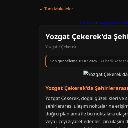
← Tum Makaleler
Ana Sayfa
›
Yozgat Escort
›
Çe
Yozgat Çekerek'da Şehi
Yozgat / Çekerek
Son guncelleme:
01.07.2026
· Bu icerik Yozgat 
Yozgat Çekerek'da Şehirleraras
Yozgat Çekerek, doğal güzellikleri ve s
şehirlerarası ulaşım noktalarına erişim
doğru planlama ile bu noktalara ulaş
veya ilçeyi ziyaret edenler için ulaş