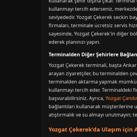
kullanarak şehir dışına çıkar. Terminal
kullanmayı tercih ederseniz, merkezde
seviyededir. Yozgat Çekerek seckin baya
firmaları, terminale ücretsiz servis hiz
sayesinde, Yozgat Çekerek'in diğer böl
ederek planınızı yapın.
Terminalden Diğer Şehirlere Bağlan
Yozgat Çekerek terminali, başta Ankar
arayan ziyaretçiler, bu terminalden çevr
terminalden aktarma yapmak mümkün. Y
kullanmayı tercih eder. Terminaldeki fi
başvurabilirsiniz. Ayrıca,
Yozgat Çandı
bağlantıları kullanarak müşterilerine u
atıştırmalık ve su almayı unutmayın; ter
Yozgat Çekerek'da Ulaşım için A