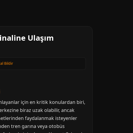
inaline Ulaşım
lal Bildir
i
layanlar için en kritik konulardan biri,
erkezine biraz uzak olabilir, ancak
metlerinden faydalanmak isteyenler
inden tren garına veya otobüs