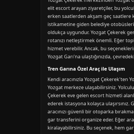
Yozgat Çekerek merkezinden Yozgat Gar
elit escort arayan ziyaretçiler, bu yolc
erken saatlerden akşam geç saatlere k
istikametine giden belediye otobüslerin
oldukça uygundur. Yozgat Çekerek gerce
rotanızı netleştirmek önemli. Eğer to
hizmet verebilir. Ancak, bu seçeneklerin
Yozgat Garı'na ulaştığınızda, çevredeki
Tren Garına Özel Araç ile Ulaşım
Kendi aracınızla Yozgat Çekerek'ten Y
Yozgat merkeze ulaşabilirsiniz. Yolcul
Çekerek eve gelen escort hizmeti alanl
ederek istasyona kolayca ulaşırsınız. G
aracınızı güvenli bir otoparka bırakman
gar transferini organize eder. Eğer ar
kiralayabilirsiniz. Bu seçenek, hem ga