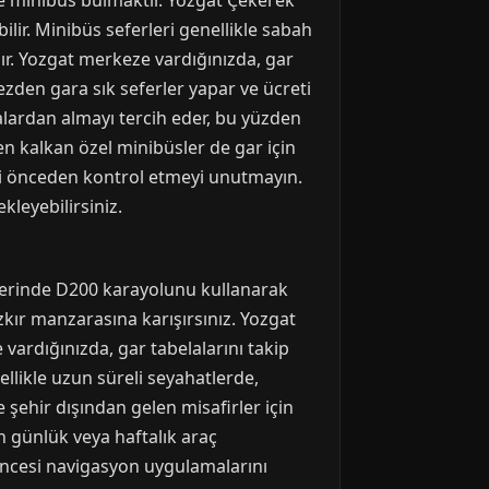
e minibüs bulmaktır. Yozgat Çekerek
ilir. Minibüs seferleri genellikle sabah
ır. Yozgat merkeze vardığınızda, gar
ezden gara sık seferler yapar ve ücreti
alardan almayı tercih eder, bu yüzden
n kalkan özel minibüsler de gar için
erini önceden kontrol etmeyi unutmayın.
kleyebilirsiniz.
üzerinde D200 karayolunu kullanarak
zkır manzarasına karışırsınız. Yozgat
vardığınızda, gar tabelalarını takip
ellikle uzun süreli seyahatlerde,
e şehir dışından gelen misafirler için
n günlük veya haftalık araç
 öncesi navigasyon uygulamalarını