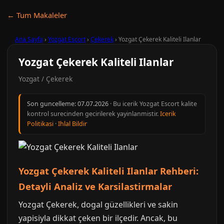
← Tum Makaleler
Ana Sayfa
›
Yozgat Escort
›
Çekerek
›
Yozgat Çekerek Kaliteli Ilanlar
Yozgat Çekerek Kaliteli Ilanlar
Yozgat / Çekerek
Son guncelleme:
07.07.2026
· Bu icerik Yozgat Escort kalite
kontrol surecinden gecirilerek yayinlanmistir.
Icerik
Politikasi
·
Ihlal Bildir
Yozgat Çekerek Kaliteli Ilanlar Rehberi:
Detayli Analiz ve Karsilastirmalar
Yozgat Çekerek, dogal güzellikleri ve sakin
yapisiyla dikkat çeken bir ilçedir. Ancak, bu