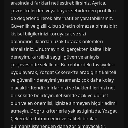
arasindaki farklari netlestirebilirsiniz. Ayrica,
çevre ilçelerden veya büyük sehirlerden profilleri
de degerlendirerek alternatifler yaratabilirsiniz.
Güvenlik ve gizlilik, bu sürecin olmazsa olmazidir;
kisisel bilgilerinizi koruyacak ve sizi
dolandiriciliklardan uzak tutacak önlemleri
almalisiniz. Unutmayin ki, gerçekten kaliteli bir
deneyim, karsilikli saygi, güven ve anlayis
çerçevesinde sekillenir. Bu rehberdeki tavsiyeleri
uygulayarak, Yozgat Çekerek'te aradiginiz kaliteli
ve güvenilir deneyimi yasamaniz çok daha kolay
olacaktir. Kendi sinirlarinizi ve beklentilerinizi net
bir sekilde belirleyin, iletisimde açik ve dürüst
olun ve en önemlisi, içinize sinmeyen hiçbir adimi
atmayin. Dogru kriterlerle yaklastiginizda, Yozgat
Çekerek'te tatmin edici ve kaliteli bir ilan
bulmaniz istenenden daha zor olmayacaktir.