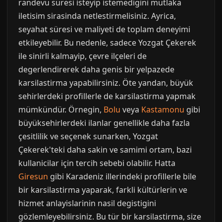
randevu süresi isteyip istemedigini mutlaka
iletisim sirasinda netlestirmelisiniz. Ayrica,
seyahat süresi ve maliyeti de toplam deneyimi
etkileyebilir. Bu nedenle, sadece Yozgat Çekerek
ile sinirli kalmayip, çevre ilçeleri de
degerlendirerek daha genis bir yelpazede
karsilastirma yapabilirsiniz. Öte yandan, büyük
sehirlerdeki profillerle de karsilastirma yapmak
mümkündür. Örnegin,
Bolu
veya
Kastamonu
gibi
büyüksehirlerdeki ilanlar genellikle daha fazla
çesitlilik ve seçenek sunarken, Yozgat
Çekerek'teki daha sakin ve samimi ortam, bazi
kullanicilar için tercih sebebi olabilir. Hatta
Giresun
gibi Karadeniz illerindeki profillerle bile
bir karsilastirma yaparak, farkli kültürlerin ve
hizmet anlayislarinin nasil degistigini
gözlemleyebilirsiniz. Bu tür bir karsilastirma, size