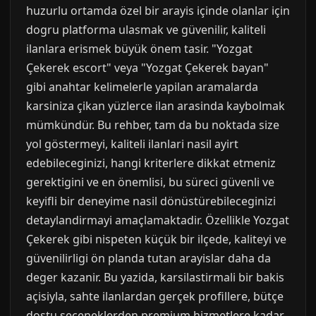
huzurlu ortamda özel bir arayis içinde olanlar için
dogru platforma ulasmak ve güvenilir, kaliteli
ilanlara erismek büyük önem tasir. "Yozgat
Çekerek escort" veya "Yozgat Çekerek bayan"
gibi anahtar kelimelerle yapilan aramalarda
karsiniza çikan yüzlerce ilan arasinda kaybolmak
mümkündür. Bu rehber, tam da bu noktada size
yol göstermeyi, kaliteli ilanlari nasil ayirt
edebileceginizi, hangi kriterlere dikkat etmeniz
gerektigini ve en önemlisi, bu süreci güvenli ve
keyifli bir deneyime nasil dönüstürebileceginizi
detaylandirmayi amaçlamaktadir. Özellikle Yozgat
Çekerek gibi nispeten küçük bir ilçede, kaliteyi ve
güvenilirligi ön planda tutan arayislar daha da
deger kazanir. Bu yazida, karsilastirmali bir bakis
açisiyla, sahte ilanlardan gerçek profillere, bütçe
dostu seçeneklerden premium hizmetlere kadar