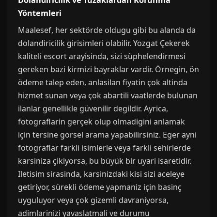
Dolandiricilik ve Tuzaklardan Korunma
Yöntemleri
Maalesef, her sektörde oldugu gibi bu alanda da
dolandiricilik girisimleri olabilir. Yozgat Çekerek
kaliteli escort arayisinda, sizi süphelendirmesi
gereken bazi kirmizi bayraklar vardir. Örnegin, ön
ödeme talep eden, anlasilan fiyatin çok altinda
hizmet sunan veya çok abartili vaatlerde bulunan
ilanlar genellikle güvenilir degildir. Ayrica,
fotograflarin gerçek olup olmadigini anlamak
için tersine görsel arama yapabilirsiniz. Eger ayni
fotograflar farkli isimlerle veya farkli sehirlerde
karsiniza çikiyorsa, bu büyük bir uyari isaretidir.
Iletisim sirasinda, karsinizdaki kisi sizi aceleye
getiriyor, sürekli ödeme yapmaniz için basinç
uyguluyor veya çok gizemli davraniyorsa,
adimlarinizi yavaslatmali ve durumu