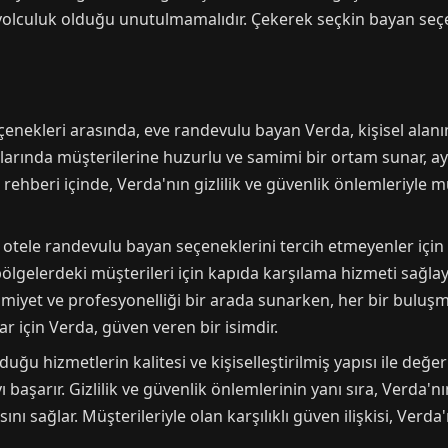
ir yolculuk olduğu unutulmamalıdır. Çekerek seçkin bayan seçe
enekleri arasında, eve randevulu bayan Verda, kişisel alanı
alarında müşterilerine huzurlu ve samimi bir ortam sunar, ay
ehberi içinde, Verda'nın gizlilik ve güvenlik önlemleriyle m
otele randevulu bayan seçeneklerini tercih etmeyenler için
bölgelerdeki müşterileri için kapıda karşılama hizmeti sağlay
imiyet ve profesyonelliği bir arada sunarken, her bir buluşm
 için Verda, güven veren bir isimdir.
uğu hizmetlerin kalitesi ve kişiselleştirilmiş yapısı ile değe
 başarır. Gizlilik ve güvenlik önlemlerinin yanı sıra, Verda
nı sağlar. Müşterileriyle olan karşılıklı güven ilişkisi, Verda'