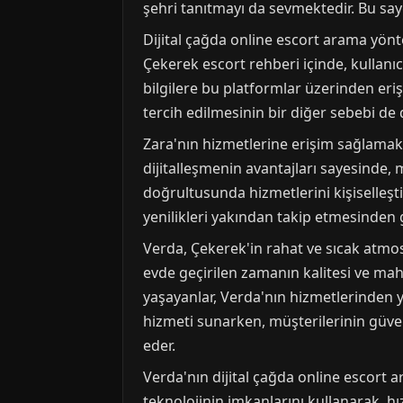
şehri tanıtmayı da sevmektedir. Bu say
Dijital çağda online escort arama yöntem
Çekerek escort rehberi içinde, kullanıc
bilgilere bu platformlar üzerinden erişe
tercih edilmesinin bir diğer sebebi de d
Zara'nın hizmetlerine erişim sağlamak i
dijitalleşmenin avantajları sayesinde, m
doğrultusunda hizmetlerini kişiselleşti
yenilikleri yakından takip etmesinden g
Verda, Çekerek'in rahat ve sıcak atmos
evde geçirilen zamanın kalitesi ve mah
yaşayanlar, Verda'nın hizmetlerinden 
hizmeti sunarken, müşterilerinin güven
eder.
Verda'nın dijital çağda online escort
teknolojinin imkanlarını kullanarak, hız