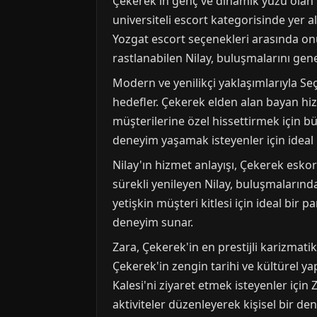
Çekerek'in genç ve dinamik yüzü olan 
universiteli escort kategorisinde yer ala
Yozgat escort seçenekleri arasında onu
rastlanabilen Nilay, buluşmalarını gene
Modern ve yenilikçi yaklaşımlarıyla Seç
hedefler. Çekerek elden alan bayan hiz
müşterilerine özel hissettirmek için büy
deneyim yaşamak isteyenler için ideal 
Nilay'ın hizmet anlayışı, Çekerek esko
sürekli yenileyen Nilay, buluşmalarında
yetişkin müşteri kitlesi için ideal bir 
deneyim sunar.
Zara, Çekerek'in en prestijli karizmati
Çekerek'in zengin tarihi ve kültürel ya
Kalesi'ni ziyaret etmek isteyenler için 
aktiviteler düzenleyerek kişisel bir 