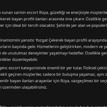
sunan sarisin escort Rüya, güzelliği ve enerjisiyle müşterilerin
erek bayan profili ilanları arasında öne çıkarır. Özellikle g
 için ideal bir tercih olacaktır. Şehirde yer alan ve popülerl
inamizmini yansıtır. Yozgat Çekerek bayan profili arayışında o
urların başında gelir. Hizmetlerini geliştirirken, modern ve ye
 de unutulmaz deneyimler yaşatmayı hedefler. Özellikle gen
likler düzenleyebilir.
c escort kategorisinde önemli bir yer tutar. Fiziksel çekicil
vakit geçiren müşteriler, sadece bir buluşma yaşamaz, aynı z
nilir bayan ilanları arayanlar için Rüya, vazgeçilmez bir seçe
 üzerinden ulaşabilirsiniz.