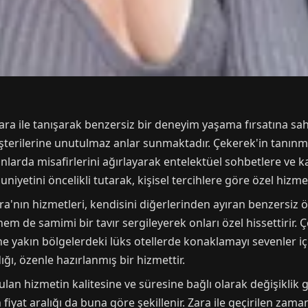
ra ile tanışarak benzersiz bir deneyim yaşama fırsatına sahip
müşterilerine unutulmaz anlar sunmaktadır. Çekerek'in tanın
larda misafirlerini ağırlayarak entelektüel sohbetlere ve ka
yetini öncelikli tutarak, kişisel tercihlere göre özel hizmet
'nın hizmetleri, kendisini diğerlerinden ayıran benzersiz öze
m de samimi bir tavır sergileyerek onları özel hissettirir.
e yakın bölgelerdeki lüks otellerde konaklamayı sevenler içi
ığı, özenle hazırlanmış bir hizmettir.
nulan hizmetin kalitesine ve süresine bağlı olarak değişiklik 
n fiyat aralığı da buna göre şekillenir. Zara ile geçirilen zam