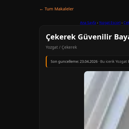
← Tum Makaleler
Ana Sayfa
›
Yozgat Escort
›
Çe
Çekerek Güvenilir Baya
Yozgat / Çekerek
Son guncelleme:
23.04.2026
· Bu icerik Yozgat 