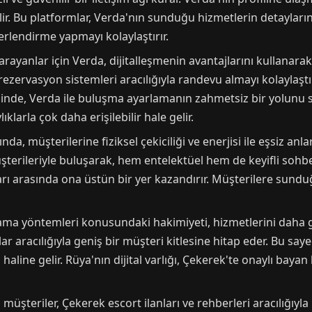
ir. Bu platformlar, Verda'nın sunduğu hizmetlerin detaylarını
erlendirme yapmayı kolaylaştırır.
yanlar için Verda, dijitalleşmenin avantajlarını kullanarak e
ezervasyon sistemleri aracılığıyla randevu almayı kolaylaştırı
yesinde, Verda ile buluşma ayarlamanın zahmetsiz bir yolunu s
larla çok daha erişilebilir hale gelir.
, müşterilerine fiziksel çekiciliği ve enerjisi ile eşsiz anla
erileriyle buluşarak, hem entelektüel hem de keyifli sohbet
nları arasında ona üstün bir yer kazandırır. Müşterilere sund
rama yöntemleri konusundaki hakimiyeti, hizmetlerini daha g
ar aracılığıyla geniş bir müşteri kitlesine hitap eder. Bu sa
 haline gelir. Rüya'nın dijital varlığı, Çekerek'te onaylı bay
şteriler, Çekerek escort ilanları ve rehberleri aracılığıyla k