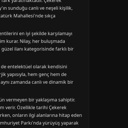
a fark yaratmaktadır. Çekerek
y'ın sunduğu canlı ve neşeli kişilik,
Atatürk Mahallesi'nde sıkça
tilerini en iyi şekilde karşılamayı
şim kurar. Nilay, her buluşmada
 güzel ilanı kategorisinde farklı bir
 de entelektüel olarak kendisini
erjik yapısıyla, hem genç hem de
l, aynı zamanda canlı ve dinamik bir
dün vermeyen bir yaklaşıma sahiptir.
m verir. Özellikle tarihi Çekerek
rken, onların ilgi alanlarına hitap eden
 Cumhuriyet Parkı'nda yürüyüş yaparak