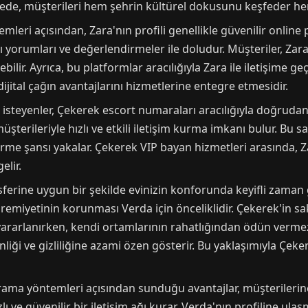
ede, müşterileri hem şehrin kültürel dokusunu keşfeder hem d
leri açısından, Zara'nın profili genellikle güvenilir online p
ı yorumları ve değerlendirmeler ile doludur. Müşteriler, Zara
bilir. Ayrıca, bu platformlar aracılığıyla Zara ile iletişime 
ijital çağın avantajlarını hizmetlerine entegre etmesidir.
steyenler, Çekerek escort numaraları aracılığıyla doğrudan il
üşterileriyle hızlı ve etkili iletişim kurma imkanı bulur. Bu s
rme şansı yakalar. Çekerek VIP bayan hizmetleri arasında, Za
elir.
ferine uygun bir şekilde evinizin konforunda keyifli zaman g
remiyetinin korunması Verda için önceliklidir. Çekerek'in s
yararlanırken, kendi ortamlarının rahatlığından ödün verme
liği ve gizliliğine azami özen gösterir. Bu yaklaşımıyla Çek
 arama yöntemleri açısından sunduğu avantajlar, müşterileri
lı ve güvenilir bir iletişim ağı kurar. Verda'nın profiline ul