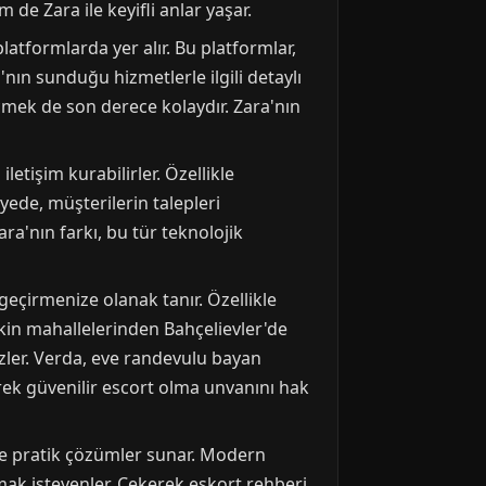
e Zara ile keyifli anlar yaşar.
latformlarda yer alır. Bu platformlar,
'nın sunduğu hizmetlerle ilgili detaylı
geçmek de son derece kolaydır. Zara'nın
etişim kurabilirler. Özellikle
ayede, müşterilerin talepleri
ra'nın farkı, bu tür teknolojik
eçirmenize olanak tanır. Özellikle
akin mahallelerinden Bahçelievler'de
zler. Verda, eve randevulu bayan
erek güvenilir escort olma unvanını hak
ne pratik çözümler sunar. Modern
aşmak isteyenler, Çekerek eskort rehberi