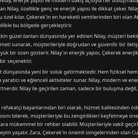
Nilay, enerjik yapısı ve modern bakış açısıyla her buluşmad
n Nilay, özellikle genç ve enerjik yapısı ile dikkat çeker. Nila
 özel kılar. Çekerek'in en hareketli semtlerinden biri olan 
llikle bu bölgede gerçekleştirir.
kin güzel ilanları dünyasında yer edinen Nilay, müşteri beklen
meti sunarak, müşterileriyle doğrudan ve güvenilir bir ileti
ük bir özen gösterir. Nilay'ın enerjik yapısı, Çekerek enerjik
bir seçenektir.
rt dünyasında yeni bir soluk getirmektedir. Hem fiziksel hem
 yaratıcı ve eğlenceli aktiviteler sunar. Nilay, modern ve en
partnerdir. Nilay ile geçirilen zaman, sadece bir buluşma deği
k refakatçi bayanlarından biri olarak, hizmet kalitesinden ö
pısını bilerek, müşterileriyle bu zenginlikleri keşfetmeye öne
Zara mükemmel bir rehber olabilir. Müşterileriyle vakit geçiri
deneyim yaşatır. Zara, Çekerek'in önemli simgelerinden olan