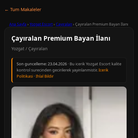
← Tum Makaleler
Ana Sayfa
›
Yozgat Escort
›
Çayıralan
›
Çayıralan Premium Bayan İlanı
Çayıralan Premium Bayan İlanı
Yozgat / Çayıralan
Son guncelleme:
23.04.2026
· Bu icerik Yozgat Escort kalite
kontrol surecinden gecirilerek yayinlanmistir.
Icerik
Politikasi
·
Ihlal Bildir