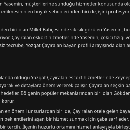
n Yasemin, müşterilerine sunduğu hizmetler konusunda olduk
 edilmesinin en büyük sebeplerinden biri de, işini profesyo
nden biri olan Millet Bahçesi'nde sık sık görülen Yasemin, b
riyor. Çayıralan eskort hizmetlerinde Yasemin, çekici fiziği ve
iz tecrübe, Yozgat Çayıralan bayan profili arayışında olan
landa olduğu Yozgat Çayıralan escort hizmetlerinde Zeynep,
yarak ve detaylara önem vererek çalışır. Çayıralan seçkin 
 hedefler. Bölgenin popüler mekanlarından biri olan Gökder
 korur.
an en önemli unsurlardan biri de, Çayıralan otele gelen bay
in beklentilerini aşan bir hizmet sunmak için çaba sarf eder.
r tercih. İlçenin huzurlu ortamını hizmet anlayışıyla birleş