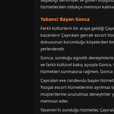
sağladığı samimiyet ve güven duygusuyla
hizmetlerden oldukça memnun kalmakta
Yabanci Bayan Gonca
Farklı kültürlerin bir araya geldiği Ça
kazandırır. Çayıralan gercek escort hizm
dokusunun korunduğu köşelerden biri 
yerlerdendir.
Gonca, sunduğu egzotik deneyimlerle Ça
ve farklı kültürel bakış açısıyla Gonca
hizmetleri sunmasına rağmen, Gonca h
Çayıralan eve randevulu bayan hizmetle
Yozgat escort hizmetlerinin ayrılmaz b
müşterilerine unutulmaz deneyimler yaş
memnun eder.
Yasemin'in sunduğu hizmetler, Çayıralan'