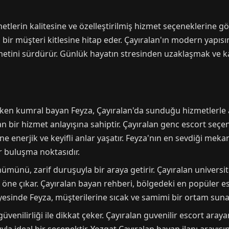
metlerin kalitesine ve özelleştirilmiş hizmet seçeneklerine gö
ir müşteri kitlesine hitap eder. Çayıralan'ın modern yapıs
tini sürdürür. Günlük hayatın stresinden uzaklaşmak ve kal
çeken kumral bayan Feyza, Çayıralan'da sunduğu hizmetlerle ad
bir hizmet anlayışına sahiptir. Çayıralan genc escort seçen
ne enerjik ve keyifli anlar yaşatır. Feyza'nın en sevdiği mek
r buluşma noktasıdır.
nümünü, zarif duruşuyla bir araya getirir. Çayıralan universit
yla öne çıkar. Çayıralan bayan rehberi, bölgedeki en popüler e
ayesinde Feyza, müşterilerine sıcak ve samimi bir ortam suna
üvenilirliği ile dikkat çeker. Çayıralan guvenilir escort arayan