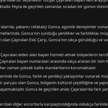
 ideal bir seçenektir. Yozgat Çayıralan bayan ilanı arayışın
dır. Feyza ile geçirilen zamanlar, sıradan bir günün ötesi
yıralan'da, yabancı refakatçi Gonca, egzotik deneyimler sunara
etlerinde, Gonca'nın sunduğu yenilikler ve farklılıklar, müşter
olan Çayıralan Eski Çarşı, Gonca'nın sıkça görüldüğü ve va
yıralan elden alan bayan hizmeti almak isteyenlerin tercihle
, Çayıralan bayan numaraları arasında sıkça aranan bir isim h
er zaman yüksek kalite standartlarını korumaktadır.
rinde de Gonca, farklı ve yenilikçi yaklaşımlar sunarak müşte
ir parçası olan Gonca, bölgenin kültürel çeşitliliğine ve yap
atmaktadır. Gonca ile geçirilen anlar, Çayıralan'da fark yar
daki diğer escortlarla karşılaştırıldığında oldukça farklılık 