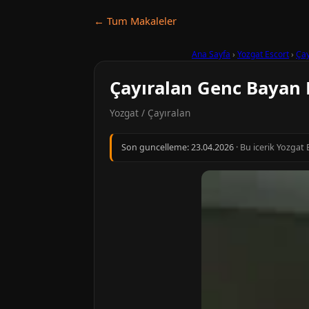
← Tum Makaleler
Ana Sayfa
›
Yozgat Escort
›
Çay
Çayıralan Genc Bayan 
Yozgat / Çayıralan
Son guncelleme:
23.04.2026
· Bu icerik Yozgat 