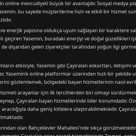
in online mevcudiyeti büyük bir avantajdır. Sosyal medya platf
n Yasemin, bu sayede müşterilerine hızlı ve etkili bir hizmet s
lıdır.
ve enerjik yapısına oldukça uyum sağlayan bir karaktere sah
kit geçiren Yasemin, buradaki enerjiyi ve doğal güzellikleri işi
e dışarıdan gelen ziyaretçiler tarafından yoğun ilgi görmekte
rmların etkisiyle, Yasemin gibi Çayıralan eskortları, iletişi
ler, Yasemin’e online platformlar üzerinden hızlı bir şekilde u
ilerini gözlemlemek, bölgedeki bayan hizmetlerinin nasıl evril
n hizmeti arayanlar için ilk tercihlerden biri olmayı sürdürm
nep, Çayıralan bayan hizmetlerinde lider konumdadır. Özellikl
aracılığıyla daha geniş kitlelere ulaştırabilmektedir. Çayıra
atmaktadır.
rından olan Bahçelievler Mahallesi'nde sıkça görülmektedir. B