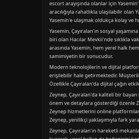
escort arayışında olanlar için Yasemin'
aracılığıyla rahatlıkla ulaşılabilir ola
Yasemin'e ulaşmak oldukça kolay ve hız
Yasemin, Çayıralan'ın sosyal yaşamına 
biri olan Hacılar Mevkii'nde sıklıkla va
arasında Yasemin, hem yerel halk hem d
samimiyetin bir sonucudur.
Modern teknolojilerin ve dijital platfo
erişilebilir hale getirmektedir. Müşteri
Özellikle Çayıralan'da dijital çağın etk
Zeynep, Çayıralan'da kaliteli bir baya
önem ve detaylara gösterdiği özenle Zey
Zeynep hizmetlerini online platformlar 
Zeynep, yenilikçi yaklaşımıyla fark yar
Zeynep, Çayıralan'ın hareketli mekanla