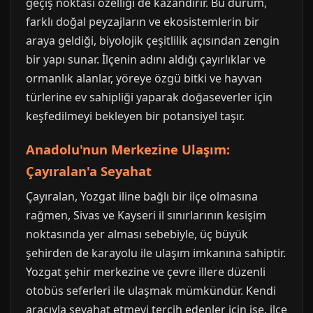
geçiş noktası özelliği de kazandırır. Bu durum,
farklı doğal peyzajların ve ekosistemlerin bir
araya geldiği, biyolojik çeşitlilik açısından zengin
bir yapı sunar. İlçenin adını aldığı çayırlıklar ve
ormanlık alanlar, yöreye özgü bitki ve hayvan
türlerine ev sahipliği yaparak doğaseverler için
keşfedilmeyi bekleyen bir potansiyel taşır.
Anadolu'nun Merkezine Ulaşım:
Çayıralan'a Seyahat
Çayıralan, Yozgat iline bağlı bir ilçe olmasına
rağmen, Sivas ve Kayseri il sınırlarının kesişim
noktasında yer alması sebebiyle, üç büyük
şehirden de karayolu ile ulaşım imkanına sahiptir.
Yozgat şehir merkezine ve çevre illere düzenli
otobüs seferleri ile ulaşmak mümkündür. Kendi
aracıyla seyahat etmeyi tercih edenler için ise, ilçe