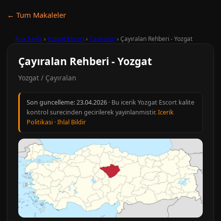
← Tum Makaleler
Ana Sayfa
›
Yozgat Escort
›
Çayıralan
›
Çayıralan Rehberi - Yozgat
Çayıralan Rehberi - Yozgat
Yozgat / Çayıralan
Son guncelleme:
23.04.2026
· Bu icerik Yozgat Escort kalite
kontrol surecinden gecirilerek yayinlanmistir.
Icerik
Politikasi
·
Ihlal Bildir