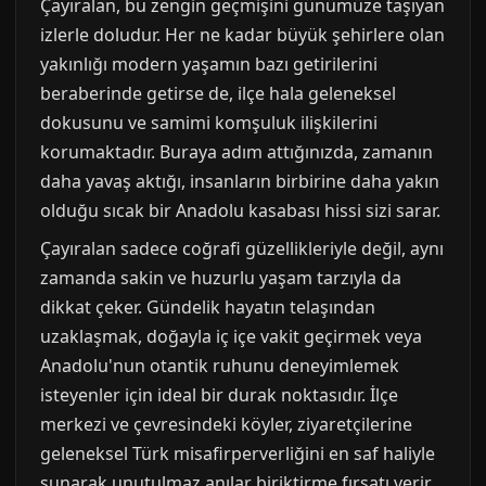
Çayıralan, bu zengin geçmişini günümüze taşıyan
izlerle doludur. Her ne kadar büyük şehirlere olan
yakınlığı modern yaşamın bazı getirilerini
beraberinde getirse de, ilçe hala geleneksel
dokusunu ve samimi komşuluk ilişkilerini
korumaktadır. Buraya adım attığınızda, zamanın
daha yavaş aktığı, insanların birbirine daha yakın
olduğu sıcak bir Anadolu kasabası hissi sizi sarar.
Çayıralan sadece coğrafi güzellikleriyle değil, aynı
zamanda sakin ve huzurlu yaşam tarzıyla da
dikkat çeker. Gündelik hayatın telaşından
uzaklaşmak, doğayla iç içe vakit geçirmek veya
Anadolu'nun otantik ruhunu deneyimlemek
isteyenler için ideal bir durak noktasıdır. İlçe
merkezi ve çevresindeki köyler, ziyaretçilerine
geleneksel Türk misafirperverliğini en saf haliyle
sunarak unutulmaz anılar biriktirme fırsatı verir.