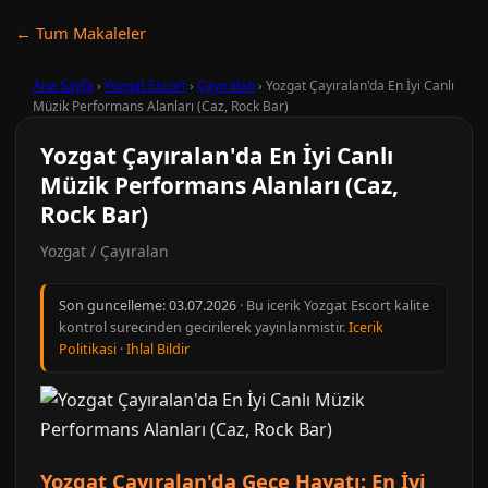
← Tum Makaleler
Ana Sayfa
›
Yozgat Escort
›
Çayıralan
›
Yozgat Çayıralan'da En İyi Canlı
Müzik Performans Alanları (Caz, Rock Bar)
Yozgat Çayıralan'da En İyi Canlı
Müzik Performans Alanları (Caz,
Rock Bar)
Yozgat / Çayıralan
Son guncelleme:
03.07.2026
· Bu icerik Yozgat Escort kalite
kontrol surecinden gecirilerek yayinlanmistir.
Icerik
Politikasi
·
Ihlal Bildir
Yozgat Çayıralan'da Gece Hayatı: En İyi