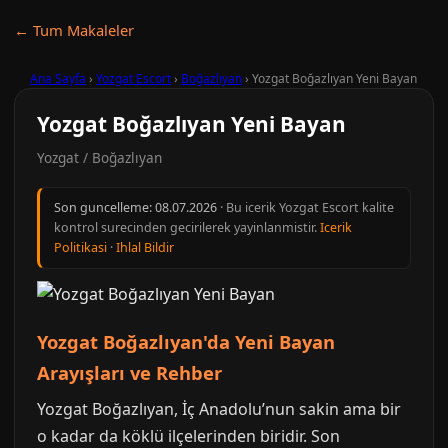
← Tum Makaleler
Ana Sayfa
›
Yozgat Escort
›
Boğazlıyan
›
Yozgat Boğazlıyan Yeni Bayan
Yozgat Boğazlıyan Yeni Bayan
Yozgat / Boğazlıyan
Son guncelleme:
08.07.2026
· Bu icerik Yozgat Escort kalite
kontrol surecinden gecirilerek yayinlanmistir.
Icerik
Politikasi
·
Ihlal Bildir
Yozgat Boğazlıyan'da Yeni Bayan
Arayışları ve Rehber
Yozgat Boğazlıyan, İç Anadolu’nun sakin ama bir
o kadar da köklü ilçelerinden biridir. Son