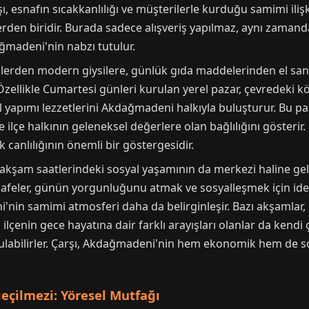
, esnafın sıcakkanlılığı ve müşterilerle kurduğu samimi ili
rden biridir. Burada sadece alışveriş yapılmaz, aynı zamanda k
ğmadeni'nin nabzı tutulur.
erden modern giysilere, günlük gıda maddelerinden el sana
likle Cumartesi günleri kurulan yerel pazar, çevredeki köy
l yapımı lezzetlerini Akdağmadeni halkıyla buluşturur. Bu paz
 ilçe halkının geleneksel değerlere olan bağlılığını gösterir
anlılığının önemli bir göstergesidir.
am saatlerindeki sosyal yaşamının da merkezi haline gelir. 
kafeler, günün yorgunluğunu atmak ve sosyalleşmek için ide
'nin samimi atmosferi daha da belirginleşir. Bazı akşamlar, 
ilçenin gece hayatına dair farklı arayışları olanlar da kend
ı bulabilirler. Çarşı, Akdağmadeni'nin hem ekonomik hem de so
eçilmezi: Yöresel Mutfağı