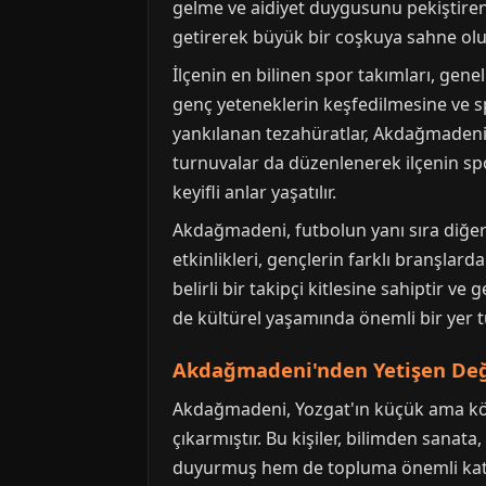
gelme ve aidiyet duygusunu pekiştiren 
getirerek büyük bir coşkuya sahne olu
İlçenin en bilinen spor takımları, gene
genç yeteneklerin keşfedilmesine ve s
yankılanan tezahüratlar, Akdağmadeni h
turnuvalar da düzenlenerek ilçenin sp
keyifli anlar yaşatılır.
Akdağmadeni, futbolun yanı sıra diğer s
etkinlikleri, gençlerin farklı branşlarda
belirli bir takipçi kitlesine sahiptir 
de kültürel yaşamında önemli bir yer tu
Akdağmadeni'nden Yetişen Değer
Akdağmadeni, Yozgat'ın küçük ama kök
çıkarmıştır. Bu kişiler, bilimden sanat
duyurmuş hem de topluma önemli katkıl