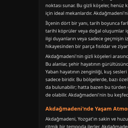
noktası sunar. Bu gizli köşeler, henüz
için ideal mekanlardır. Akdağmadeni'nin
İlçenin dört bir yanı, tarih boyunca fark
tarihi köprüler veya doğal oluşumlar iç
ilgi duyanların veya sadece geçmişin izl
hikayesinden bir parça fısıldar ve ziya
Akdağmadeni'nin gizli köşeleri arasında,
Bu alanlar, şehir hayatının gürültüsün
Yaban hayatının zenginliği, kuş sesle
sadece biridir. Bu bölgelerde, bazı öze
da bulunabilir; hatta bazen bu türden 
de olabilir. Akdağmadeni'nin bu keşfedil
Akdağmadeni'nde Yaşam Atmosf
Akdağmadeni, Yozgat'ın sakin ve huzurl
ritmik bir tempoda ilerler. Akdağmaden