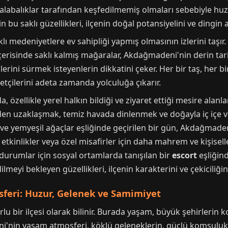
 kalabalıklar tarafından keşfedilmemiş olmaları sebebiyle huz
 bu saklı güzellikleri, ilçenin doğal potansiyelini ve dingin
lı medeniyetlere ev sahipliği yapmış olmasının izlerini taşır. E
erisinde saklı kalmış mağaralar, Akdağmadeni'nin derin tarihi
erini sürmek isteyenlerin dikkatini çeker. Her bir taş, her bi
retçilerini adeta zamanda yolculuğa çıkarır.
 özellikle yerel halkın bildiği ve ziyaret ettiği mesire alanl
den uzaklaşmak, temiz havada dinlenmek ve doğayla iç içe vak
ri ve yemyeşil ağaçlar eşliğinde geçirilen bir gün, Akdağma
l etkinlikler veya özel misafirler için daha mahrem ve kişise
durumlar için sosyal ortamlarda tanışılan bir
escort
eşliğind
meyi bekleyen güzellikleri, ilçenin karakterini ve çekiciliğin
eri: Huzur, Gelenek ve Samimiyet
u bir ilçesi olarak bilinir. Burada yaşam, büyük şehirlerin
i'nin yaşam atmosferi, köklü geleneklerin, güçlü komşuluk i