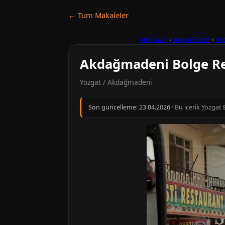
← Tum Makaleler
Ana Sayfa
›
Yozgat Escort
›
Ak
Akdağmadeni Bolge R
Yozgat / Akdağmadeni
Son guncelleme:
23.04.2026
· Bu icerik Yozgat 