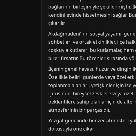
bağlarının birleşimiyle şekillenmiştir. 
kendini evinde hissetmesini sağlar. Bu
çıkarılır.
Akdağmadeni'nin sosyal yaşamı, genelli
sohbetleri ve ortak etkinlikler, ilçe h
coşkuyla kutlanır; bu kutlamalar, hem 
birer fırsattır. Bu törenler sırasında y
İlçenin genel havası, huzur ve dingi
Özellikle belirli günlerde veya özel etk
toplanma alanları, yetişkinler için is
içerisinde, bireysel zevklere veya özel
beklentilere sahip olanlar için de alte
atmosferinin bir parçasıdır.
Yozgat genelinde benzer atmosferi ya
dokusuyla one cikar.