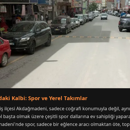
aki Kalbi: Spor ve Yerel Takımlar
miş ilçesi Akdağmadeni, sadece coğrafi konumuyla değil, ayn
bol başta olmak üzere çeşitli spor dallarına ev sahipliği yapa
deni'nde spor, sadece bir eğlence aracı olmaktan öte, topl