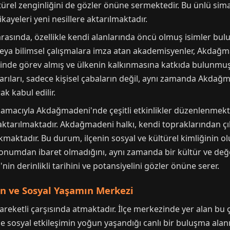
rel zenginliğini de gözler önüne sermektedir. Bu ünlü simala
kayeleri yeni nesillere aktarılmaktadır.
asında, özellikle kendi alanlarında öncü olmuş isimler bul
veya bilimsel çalışmalara imza atan akademisyenler, Akdağma
esinde görev almış ve ülkenin kalkınmasına katkıda bulunmuş
aşarıları, sadece kişisel çabaların değil, aynı zamanda Akda
k kabul edilir.
k amacıyla Akdağmadeni'nde çeşitli etkinlikler düzenlenmekt
aktarılmaktadır. Akdağmadeni halkı, kendi topraklarından çık
maktadır. Bu durum, ilçenin sosyal ve kültürel kimliğinin o
onumdan ibaret olmadığını, aynı zamanda bir kültür ve değ
in derinlikli tarihini ve potansiyelini gözler önüne serer.
in ve Sosyal Yaşamın Merkezi
reketli çarşısında atmaktadır. İlçe merkezinde yer alan bu ç
 de sosyal etkileşimin yoğun yaşandığı canlı bir buluşma alan