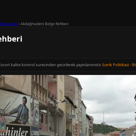
dağmadeni
›
Akdağmadeni Bolge Rehberi
ehberi
Escort kalite kontrol surecinden gecirilerek yayinlanmistir.
Icerik Politikasi
·
Ih