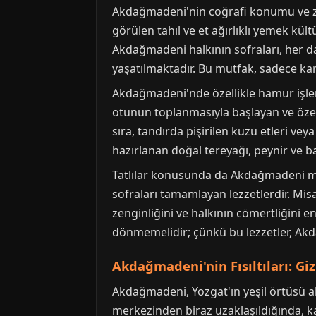
Akdağmadeni'nin coğrafi konumu ve zen
görülen tahıl ve et ağırlıklı yemek k
Akdağmadeni halkının sofraları, her dai
yaşatılmaktadır. Bu mutfak, sadece ka
Akdağmadeni'nde özellikle hamur işleri
otunun toplanmasıyla başlayan ve özel
sıra, tandırda pişirilen kuzu etleri ve
hazırlanan doğal tereyağı, peynir ve ba
Tatlılar konusunda da Akdağmadeni mutfa
sofraları tamamlayan lezzetlerdir. Mi
zenginliğini ve halkının cömertliğini e
dönmemelidir; çünkü bu lezzetler, Akd
Akdağmadeni'nin Fısıltıları: Gi
Akdağmadeni, Yozgat'ın yeşil örtüsü alt
merkezinden biraz uzaklaşıldığında, karş