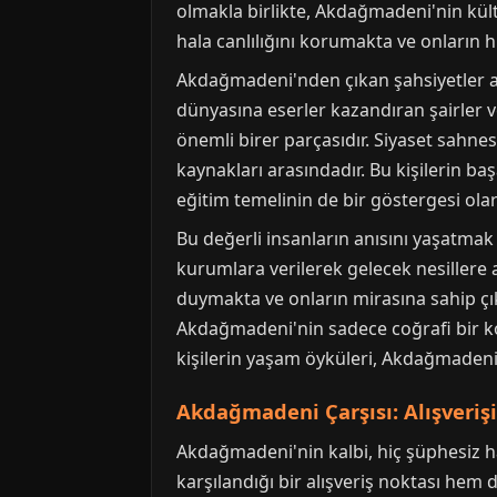
olmakla birlikte, Akdağmadeni'nin kültü
hala canlılığını korumakta ve onların hi
Akdağmadeni'nden çıkan şahsiyetler ar
dünyasına eserler kazandıran şairler 
önemli birer parçasıdır. Siyaset sahn
kaynakları arasındadır. Bu kişilerin b
eğitim temelinin de bir göstergesi olara
Bu değerli insanların anısını yaşatma
kurumlara verilerek gelecek nesillere 
duymakta ve onların mirasına sahip çık
Akdağmadeni'nin sadece coğrafi bir k
kişilerin yaşam öyküleri, Akdağmadeni'n
Akdağmadeni Çarşısı: Alışveriş
Akdağmadeni'nin kalbi, hiç şüphesiz ha
karşılandığı bir alışveriş noktası hem