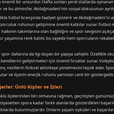
önemli bir unsurdur. Hafta sonları yerel statlarda oynanan m
r ve bu atmosfer, Akdağmadeni'nin sosyal dokusunun ayrılm
llikle futbol branşında faaliyet gösterir ve Akdağmadeni'ni a
porculuk ruhunun gelişimine önemli katkılar sunar. Futbol m
alkının takımlarına olan bağlılığını ve spor sevgisini açıkç
or yaşamına renk katılır, bu sayede hem sporcuların rekabet
por dallarına da ilgi duyan bir yapıya sahiptir. Özellikle ok
 kendilerini geliştirmeleri için önemli fırsatlar sunar. Voleyb
ve genç nesillerin fiziksel aktiviteye yönelmesini teşvik eder
tar ve ilçenin enerjik ruhunu yansıtan canlı bir göstergedir.
ler: Ünlü Kişiler ve İzleri
lü ilçelerinden biri olmasına rağmen, geçmişten günümüze
a, siyasetten spora kadar farklı alanlarda gösterdikleri baş
arda bulunmuşlardır. Onların yaşam öyküleri ve başarıları, 