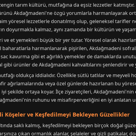
gin tarım kültürü, mutfağına da eşsiz lezzetler katmıştır.
ültürünü Akdağmadeni'ne özgü yorumlarla harmanlayarak orta
m yöresel lezzetlerle donatılmış olup, geleneksel tarifler n
rın doyurmakla kalmaz, aynı zamanda bir kültürün ve yaşam 
 ve et yemekleri büyük bir yer tutar. Yöresel olarak hazırl
 baharatlarla harmanlanarak pişirilen, Akdağmadeni sofrala
ya sac kavurma gibi et ağırlıklı yemekler de damaklarda unutu
l gibi ürünler de Akdağmadeni kahvaltılarını şenlendirir ve y
ğı oldukça iddialıdır. Özellikle sütlü tatlılar ve meyveli h
safir ağırlamalarında veya özel günlerde hazırlanan bu yöre
n iyi şekilde ortaya koyar. İlçe ziyaretçileri, Akdağmadeni'
ağmadeni'nin ruhunu ve misafirperverliğini en iyi anlatan u
zli Köşeler ve Keşfedilmeyi Bekleyen Güzellikler
ında saklı kalmış, keşfedilmeyi bekleyen birçok doğal güzelli
ınıza çıkan ormanlık alanlar, şelaleler ve gizli patikalar, doğ