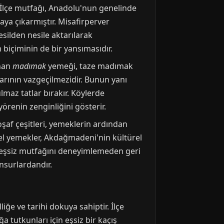
 İlçe mutfağı, Anadolu'nun genelinde
ya çıkarmıştır. Misafirperver
esilden nesile aktarılarak
biçiminin de bir yansımasıdır.
anan
madımak
yemeği, taze madımak
rının vazgeçilmezidir. Bunun yanı
lmaz tatlar bırakır. Köylerde
örenin zenginliğini gösterir.
oşaf çeşitleri, yemeklerin ardından
sel yemekler, Akdağmadeni'nin kültürel
nin eşsiz mutfağını deneyimlemeden geri
nsurlardandır.
ğe ve tarihi dokuya sahiptir. İlçe
a tutkunları için eşsiz bir kaçış