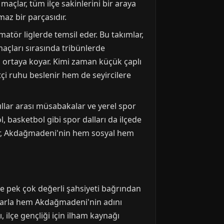
açlar, tüm ilçe sakinlerini bir araya
az bir parçasıdır.
matör liglerde temsil eder. Bu takımlar,
açları sırasında tribünlerde
a ortaya koyar. Kimi zaman küçük çaplı
çi ruhu beslenir hem de seyircilere
ullar arası müsabakalar ve yerel spor
ol, basketbol gibi spor dalları da ilçede
. Spor, Akdağmadeni'nin hem sosyal hem
 pek çok değerli şahsiyeti bağrından
arılarla hem Akdağmadeni'nin adını
ilçe gençliği için ilham kaynağı