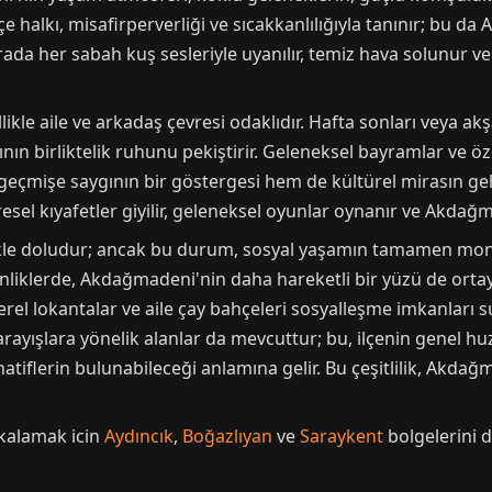
İlçe halkı, misafirperverliği ve sıcakkanlılığıyla tanınır; bu
rada her sabah kuş sesleriyle uyanılır, temiz hava solunur v
kle aile ve arkadaş çevresi odaklıdır. Hafta sonları veya akş
alkının birliktelik ruhunu pekiştirir. Geleneksel bayramlar v
geçmişe saygının bir göstergesi hem de kültürel mirasın gele
öresel kıyafetler giyilir, geleneksel oyunlar oynanır ve Akdağm
nlikle doludur; ancak bu durum, sosyal yaşamın tamamen m
inliklerde, Akdağmadeni'nin daha hareketli bir yüzü de ortaya 
e yerel lokantalar ve aile çay bahçeleri sosyalleşme imkanlar
 arayışlara yönelik alanlar da mevcuttur; bu, ilçenin genel 
rnatiflerin bulunabileceği anlamına gelir. Bu çeşitlilik, Akd
kalamak icin
Aydıncık
,
Boğazlıyan
ve
Saraykent
bolgelerini de