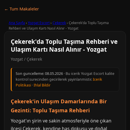
← Tum Makaleler
Ana Sayfa
›
Yozgat Escort
›
Çekerek
›
Çekerek'da Toplu Taşıma
Rehberi ve Ulaşım Kartı Nasıl Alınır - Yozgat
Çekerek'da Toplu Taşıma Rehberi ve
Ulaşım Kartı Nasıl Alınır - Yozgat
Yozgat / Çekerek
Son guncelleme:
08.05.2026
· Bu icerik Yozgat Escort kalite
kontrol surecinden gecirilerek yayinlanmistir.
Icerik
Politikasi
·
Ihlal Bildir
Çekerek'in Ulaşım Damarlarında Bir
Gezinti: Toplu Taşıma Rehberi
Yozgat'ın şirin ve sakin atmosferiyle öne çıkan
ilçesi Çekerek, kendine has dokusu ve doğal