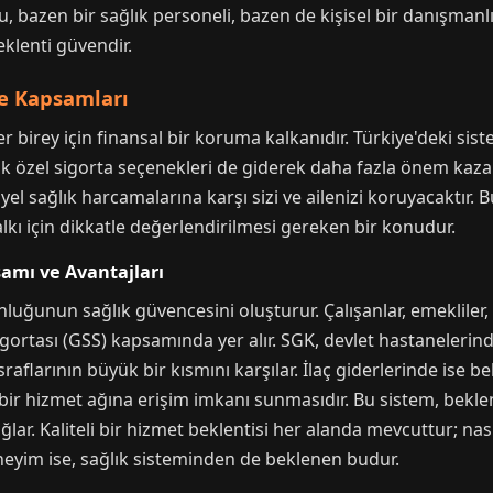
u, bazen bir sağlık personeli, bazen de kişisel bir danışman
eklenti güvendir.
ve Kapsamları
r birey için finansal bir koruma kalkanıdır. Türkiye'deki sis
k özel sigorta seçenekleri de giderek daha fazla önem ka
 sağlık harcamalarına karşı sizi ve ailenizi koruyacaktır. Bu
lkı için dikkatle değerlendirilmesi gereken bir konudur.
amı ve Avantajları
ğunun sağlık güvencesini oluşturur. Çalışanlar, emekliler, 
gortası (GSS) kapsamında yer alır. SGK, devlet hastanelerind
flarının büyük bir kısmını karşılar. İlaç giderlerinde ise belir
bir hizmet ağına erişim imkanı sunmasıdır. Bu sistem, bekle
lar. Kaliteli bir hizmet beklentisi her alanda mevcuttur; nası
neyim ise, sağlık sisteminden de beklenen budur.