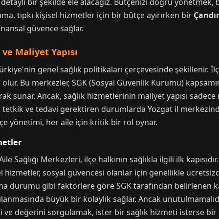
i detaylı bir şekilde ele alacağız. Bütçenizi doğru yönetmek,
ama, tıpkı kişisel hizmetler için bir bütçe ayırırken bir
Çandır
inansal güvence sağlar.
ve Maliyet Yapısı
rkiye'nin genel sağlık politikaları çerçevesinde şekillenir. İlç
M) olur. Bu merkezler, SGK (Sosyal Güvenlik Kurumu) kapsamı
rak sunar. Ancak, sağlık hizmetlerinin maliyet yapısı sadec
lı tetkik ve tedavi gerektiren durumlarda Yozgat il merkezin
 yönetimi, her aile için kritik bir rol oynar.
metler
le Sağlığı Merkezleri, ilçe halkının sağlıkla ilgili ilk kapısı
 hizmetler, sosyal güvencesi olanlar için genellikle ücretsizdi
ışma durumu gibi faktörlere göre SGK tarafından belirlenen k
şılanmasında büyük bir kolaylık sağlar. Ancak unutulmamalıdır
ni ve değerini sorgulamak, ister bir sağlık hizmeti isterse bir