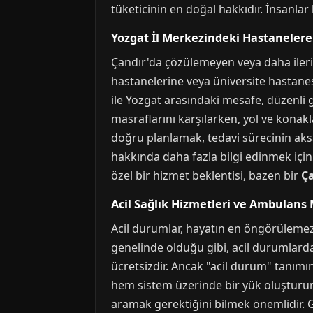
tüketicinin en doğal hakkıdır. İnsanlar 
Yozgat İl Merkezindeki Hastanelere
Çandır'da çözülemeyen veya daha ileri 
hastanelerine veya üniversite hastanes
ile Yozgat arasındaki mesafe, düzenli 
masraflarını karşılarken, yol ve konak
doğru planlamak, tedavi sürecinin ak
hakkında daha fazla bilgi edinmek içi
özel bir hizmet beklentisi, bazen bir
Ç
Acil Sağlık Hizmetleri ve Ambulans 
Acil durumlar, hayatın en öngörülemez ve
genelinde olduğu gibi, acil durumlarda
ücretsizdir. Ancak "acil durum" tanımı
hem sistem üzerinde bir yük oluşturur 
aramak gerektiğini bilmek önemlidir. Gü