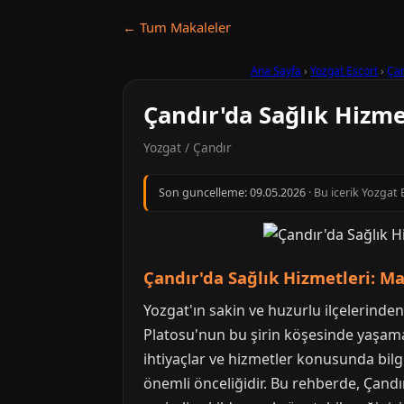
← Tum Makaleler
Ana Sayfa
›
Yozgat Escort
›
Çan
Çandır'da Sağlık Hizmet
Yozgat / Çandır
Son guncelleme:
09.05.2026
· Bu icerik Yozgat 
Çandır'da Sağlık Hizmetleri: Ma
Yozgat'ın sakin ve huzurlu ilçelerinden
Platosu'nun bu şirin köşesinde yaşama
ihtiyaçlar ve hizmetler konusunda bilgi
önemli önceliğidir. Bu rehberde, Çandır