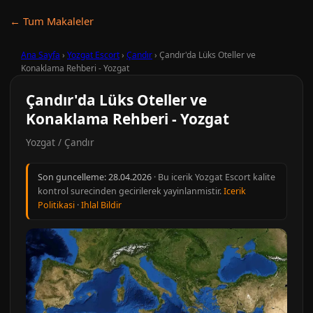
← Tum Makaleler
Ana Sayfa
›
Yozgat Escort
›
Çandır
›
Çandır'da Lüks Oteller ve
Konaklama Rehberi - Yozgat
Çandır'da Lüks Oteller ve
Konaklama Rehberi - Yozgat
Yozgat / Çandır
Son guncelleme:
28.04.2026
· Bu icerik Yozgat Escort kalite
kontrol surecinden gecirilerek yayinlanmistir.
Icerik
Politikasi
·
Ihlal Bildir