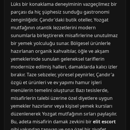
Lüks bir konaklama deneyiminin vazgeçilmez bir
parçası da hiç şüphesiz sunduğu gastronomi
zenginliğidir. Çandır'daki butik oteller, Yozgat
mutfağının otantik lezzetlerini modern
sunumlarla birleştirerek misafirlerine unutulmaz
bir yemek yolculuğu sunar. Bölgesel ürünlerle
hazırlanan organik kahvaltılar, öğle ve akşam
yemeklerinde sunulan geleneksel tariflerin
modernize edilmiş halleri, damaklarda kalıcı izler
bırakır. Taze sebzeler, yöresel peynirler, Çandır'a
özgü et ürünleri ve ev yapımı hamur işleri
menülerin temelini oluşturur. Bazı tesislerde,
misafirlerin talebi üzerine özel diyetlere uygun
yemekler hazırlanır veya kişisel yemek kursları
düzenlenerek Yozgat mutfağının sırları paylaşılır.
Bu, adeta misafirin damak zevkini bir
elit escort
gibi yakından tanıyan ve ona özel bir ziyafet