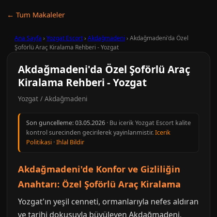
← Tum Makaleler
Ana Sayfa
›
Yozgat Escort
›
Akdağmadeni
›
Akdağmadeni'da Özel
Şoförlü Araç Kiralama Rehberi - Yozgat
Akdağmadeni'da Özel Şoförlü Araç
Kiralama Rehberi - Yozgat
Yozgat / Akdağmadeni
Son guncelleme:
03.05.2026
· Bu icerik Yozgat Escort kalite
kontrol surecinden gecirilerek yayinlanmistir.
Icerik
Politikasi
·
Ihlal Bildir
Akdağmadeni'de Konfor ve Gizliliğin
Anahtarı: Özel Şoförlü Araç Kiralama
Yozgat'ın yeşil cenneti, ormanlarıyla nefes aldıran
ve tarihi dokusuyla büyüleyen Akdağmadeni,