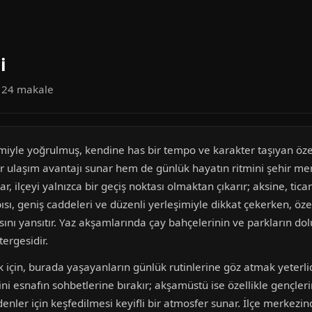
i
a 24 makale
miyle yoğrulmuş, kendine has bir tempo ve karakter taşıyan özel
ir ulaşım avantajı sunar hem de günlük hayatın ritmini şehir m
 ilçeyi yalnızca bir geçiş noktası olmaktan çıkarır; aksine, ticar
pısı, geniş caddeleri ve düzenli yerleşimiyle dikkat çekerken, öz
sını yansıtır. Yaz akşamlarında çay bahçelerinin ve parkların d
ergesidir.
için, burada yaşayanların günlük rutinlerine göz atmak yeterli
rini esnafın sohbetlerine bırakır; akşamüstü ise özellikle gençle
denler için keşfedilmesi keyifli bir atmosfer sunar. İlçe merkezin