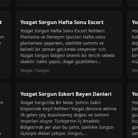
t
Yozgat Sorgun Hafta Sonu Escort
Yo
Yozgat Sorgun Hafta Sonu Escort Rehberi:
Yo
ın
Planlama ve Deneyim Ipuclari Hafta sonu
Kal
u
planlamasi yaparken, ozellikle samimi ve
doğ
kaliteli bir zaman gecirmek isteyenler icin
şe
Yozgat Sorgun bölgesi önemli bir tercih sebebi
bir
olabilir. Sakin yapisi, dogal güzellikleri...
mü
Yozgat / Sorgun
Yoz
Yozgat Sorgun Eskort Bayan Ilanlari
Yo
mi
Yozgat Sorgun’da Bir Mola: Şehrin Sakin
Yo
Köşesinde Keşif Rehberi Yozgat denince aklıma
De
ilk gelen şey, bozulmamış doğası ve samimi
gu
insanları oluyor. Türkiye’nin İç Anadolu
huz
Bölgesi’nde yer alan bu şehir, özellikle Sorgun
gor
ı
ilçesiyle dikkat çekiyor. Sorgun,...
za