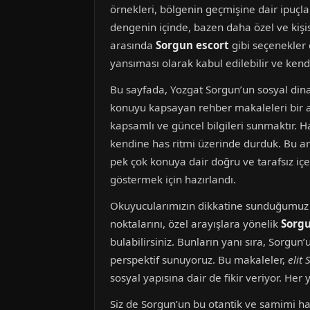
örnekleri, bölgenin geçmişine dair ipuçla
dengenin içinde, bazen daha özel ve kişis
arasında
Sorgun escort
gibi seçenekler d
yansıması olarak kabul edilebilir ve kend
Bu sayfada, Yozgat Sorgun’un sosyal dinam
konuyu kapsayan rehber makaleleri bir a
kapsamlı ve güncel bilgileri sunmaktır. Ha
kendine has ritmi üzerinde durduk. Bu a
pek çok konuya dair doğru ve tarafsız içer
göstermek için hazırlandı.
Okuyucularımızın dikkatine sunduğumuz bu
noktalarını, özel arayışlara yönelik
Sorgu
bulabilirsiniz. Bunların yanı sıra, Sorgu
perspektif sunuyoruz. Bu makaleler,
elit
sosyal yapısına dair de fikir veriyor. He
Siz de Sorgun’un bu otantik ve samimi hav