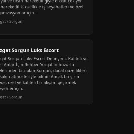
yal ve ticari hareketliliğiyle dikkat çekiyor.
hareketlilik, özellikle iş seyahatleri ve özel
anizasyonlar için...
gat / Sorgun
zgat Sorgun Luks Escort
zgat Sorgun Luks Escort Deneyimi: Kaliteli ve
el Anlar İçin Rehber Yozgat'ın huzurlu
elerinden biri olan Sorgun, doğal güzellikleri
sakin atmosferiyle bilinir. Ancak bu şirin
ede, özel ve kaliteli bir akşam geçirmek
eyenler için...
gat / Sorgun