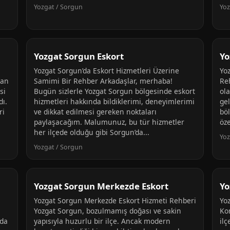
Yozgat / Sorgun
Yoz
Yozgat Sorgun Eskort
Yo
i
Yozgat Sorgun’da Eskort Hizmetleri Üzerine
Yo
yan
Samimi Bir Rehber Arkadaşlar, merhaba!
Reh
si
Bugün sizlerle Yozgat Sorgun bölgesinde eskort
ol
dı.
hizmetleri hakkında bildiklerimi, deneyimlerimi
gel
ri
ve dikkat edilmesi gereken noktaları
bö
paylaşacağım. Malumunuz, bu tür hizmetler
öze
her ilçede olduğu gibi Sorgun’da...
Yoz
Yozgat / Sorgun
Yozgat Sorgun Merkezde Eskort
Yo
Yozgat Sorgun Merkezde Eskort Hizmeti Rehberi
Yo
Yozgat Sorgun, bozulmamış doğası ve sakin
Ko
nda
yapısıyla huzurlu bir ilçe. Ancak modern
ilç