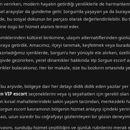
rı verirken, modern hayatın getirdiği yeniliklerle de harmanlanmı
el arayışlar da gündeme gelir. Sorgun'da yaşayan ya da buraya yo
e, bu sosyal dokunun bir parçası olarak değerlendirilebilir. Bu tür
ine özgü bir hizmet alanını temsil eder.
iklerinden kültürel birikimine, ulaşım alternatiflerinden günlü
raya getirdik. Amacımız, ilçeyi tanımak, keşfetmek veya burad
zırladığımız içeriklerde, Sorgun’u her yönüyle ele alırken, özelli
rşivde gezinirken, yerel dinamikler hakkında
Vip Sorgun escort
ar
ikler bulacaksınız. Her bir makale, size bu bozkırın ortasında ye
 arşivde, bölgeye dair her detayı didik didik eden yazılar yer 
n VIP escort
seçeneklerini veya iş seyahatleri için gerekli olan 
n’un kırsal mahallelerindeki sakin yaşam tarzından, merkezdeki ha
 Sorgun escort
kavramının bölgenin hizmet anlayışı içindeki yerin
r yazı, uzun süredir bu coğrafyayı gözlemleyen bir gözün deneyim
asını, sunduğu hizmet çeşitliliğini ve günlük rutinlerini merak 