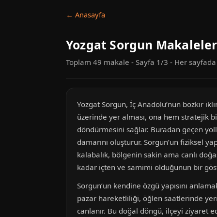
← Anasayfa
Yozgat Sorgun Makaleler
Toplam 49 makale - Sayfa 1/3 - Her sayfad
Yozgat Sorgun, İç Anadolu’nun bozkır ikli
üzerinde yer alması, ona hem stratejik b
döndürmesini sağlar. Buradan geçen yollar,
damarını oluşturur. Sorgun’un fiziksel ya
kalabalık, bölgenin sakin ama canlı doğa
kadar içten ve samimi olduğunun bir göst
Sorgun’un kendine özgü yapısını anlamak 
pazar hareketliliği, öğlen saatlerinde ye
canlanır. Bu doğal döngü, ilçeyi ziyaret e