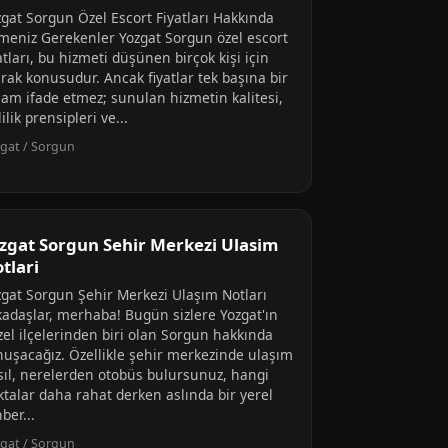
zgat Sorgun Özel Escort Fiyatları Hakkında
lmeniz Gerekenler Yozgat Sorgun özel escort
atları, bu hizmeti düşünen birçok kişi için
rak konusudur. Ancak fiyatlar tek başına bir
lam ifade etmez; sunulan hizmetin kalitesi,
lilik prensipleri ve...
gat / Sorgun
zgat Sorgun Sehir Merkezi Ulasim
tlari
zgat Sorgun Şehir Merkezi Ulaşım Notları
kadaşlar, merhaba! Bugün sizlere Yozgat'ın
zel ilçelerinden biri olan Sorgun hakkında
nuşacağız. Özellikle şehir merkezinde ulaşım
sıl, nerelerden otobüs bulursunuz, hangi
ktalar daha rahat derken aslında bir yerel
ber...
gat / Sorgun