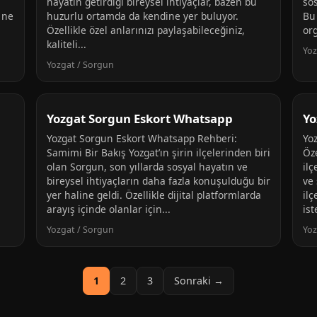
hayatın getirdiği bireysel ihtiyaçlar, bazen bu
sos
 ne
huzurlu ortamda da kendine yer buluyor.
Bu 
Özellikle özel anlarınızı paylaşabileceğiniz,
org
kaliteli...
Yoz
Yozgat / Sorgun
Yozgat Sorgun Eskort Whatsapp
Yo
Yozgat Sorgun Eskort Whatsapp Rehberi:
Yo
Samimi Bir Bakış Yozgat’ın şirin ilçelerinden biri
Öz
olan Sorgun, son yıllarda sosyal hayatın ve
ilç
bireysel ihtiyaçların daha fazla konuşulduğu bir
ve 
yer haline geldi. Özellikle dijital platformlarda
ilç
arayış içinde olanlar için...
ist
Yozgat / Sorgun
Yoz
1
2
3
Sonraki →