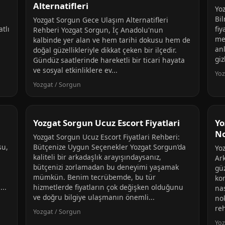
Alternatifleri
Yo
Bi
Yozgat Sorgun Gece Ulaşım Alternatifleri
tlı
fiy
Rehberi Yozgat Sorgun, İç Anadolu'nun
me
kalbinde yer alan ve hem tarihi dokusu hem de
an
doğal güzellikleriyle dikkat çeken bir ilçedir.
giz
Gündüz saatlerinde hareketli bir ticari hayata
ve sosyal etkinliklere ev...
Yoz
Yozgat / Sorgun
Yozgat Sorgun Ucuz Escort Fiyatlari
Yo
No
Yozgat Sorgun Ucuz Escort Fiyatlari Rehberi:
su,
Bütçenize Uygun Seçenekler Yozgat Sorgun’da
Yo
kaliteli bir arkadaşlık arayışındaysanız,
Ar
bütçenizi zorlamadan bu deneyimi yaşamak
gü
mümkün. Benim tecrübemde, bu tür
ko
...
hizmetlerde fiyatların çok değişken olduğunu
na
ve doğru bilgiye ulaşmanın önemli...
no
reh
Yozgat / Sorgun
Yoz