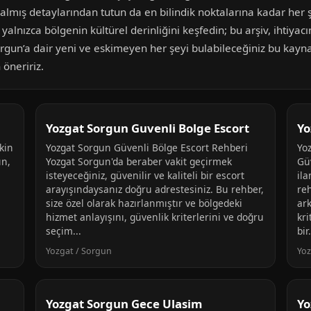
kalmış detaylarından tutun da en bilindik noktalarına kadar her ş
 yalnızca bölgenin kültürel derinliğini keşfedin; bu arşiv, ihtiyacın
rgun’a dair yeni ve eskimeyen her şeyi bulabileceğiniz bu kayna
öneririz.
Yozgat Sorgun Guvenli Bolge Escort
Yo
kin
Yozgat Sorgun Güvenli Bölge Escort Rehberi
Yo
un,
Yozgat Sorgun'da beraber vakit geçirmek
Gü
isteyeceğiniz, güvenilir ve kaliteli bir escort
ila
arayışındaysanız doğru adrestesiniz. Bu rehber,
re
size özel olarak hazırlanmıştır ve bölgedeki
ark
hizmet anlayışını, güvenlik kriterlerini ve doğru
kri
seçim...
bir.
Yozgat / Sorgun
Yoz
Yozgat Sorgun Gece Ulasim
Yo